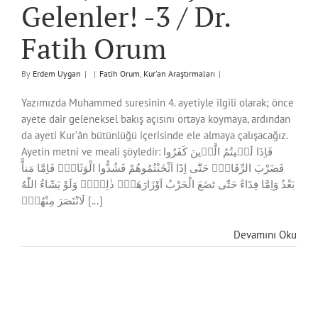
Gelenler! -3 / Dr.
Fatih Orum
By
Erdem Uygan
|
|
Fatih Orum
,
Kur'an Araştırmaları
|
Yazımızda Muhammed suresinin 4. ayetiyle ilgili olarak; önce
ayete dair geleneksel bakış açısını ortaya koymaya, ardından
da ayeti Kur’ân bütünlüğü içerisinde ele almaya çalışacağız.
Ayetin metni ve meali şöyledir: فَاِذَا لَق۪يتُمُ الَّذ۪ينَ كَفَرُوا
فَضَرْبَ الرِّقَابِۜ حَتّٰٓى اِذَٓا اَثْخَنْتُمُوهُمْ فَشُدُّوا الْوَثَاقَۙ فَاِمَّا مَناًّ
بَعْدُ وَاِمَّا فِدَٓاءً حَتّٰى تَضَعَ الْحَرْبُ اَوْزَارَهَاۚۛ ذٰلِكَۜۛ وَلَوْ يَشَٓاءُ اللّٰهُ
لَانْتَصَرَ مِنْهُمْۙ [...]
Devamını Oku