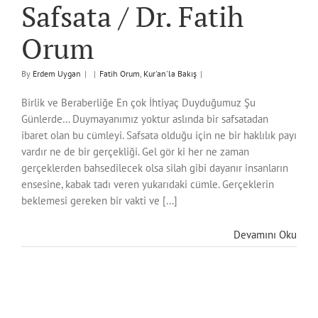
Safsata / Dr. Fatih
Orum
By
Erdem Uygan
|
|
Fatih Orum
,
Kur'an'la Bakış
|
Birlik ve Beraberliğe En çok İhtiyaç Duyduğumuz Şu
Günlerde… Duymayanımız yoktur aslında bir safsatadan
ibaret olan bu cümleyi. Safsata olduğu için ne bir haklılık payı
vardır ne de bir gerçekliği. Gel gör ki her ne zaman
gerçeklerden bahsedilecek olsa silah gibi dayanır insanların
ensesine, kabak tadı veren yukarıdaki cümle. Gerçeklerin
beklemesi gereken bir vakti ve [...]
Devamını Oku