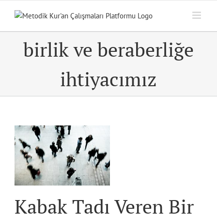
Skip
to
content
birlik ve beraberliğe
ihtiyacımız
ir
Kabak Tadı Veren Bir