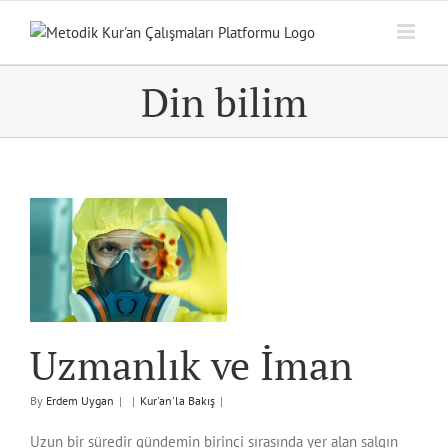
Skip
to
content
Din bilim
n
Uzmanlık ve İman
By
Erdem Uygan
|
|
Kur'an'la Bakış
|
Uzun bir süredir gündemin birinci sırasında yer alan salgın