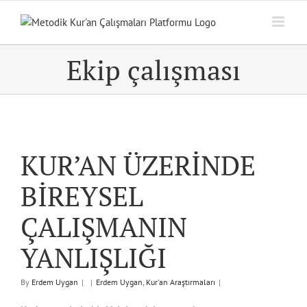
Skip
to
content
Ekip çalışması
E
KUR’AN ÜZERİNDE
BİREYSEL
ÇALIŞMANIN
YANLIŞLIĞI
By
Erdem Uygan
|
|
Erdem Uygan
,
Kur'an Araştırmaları
|