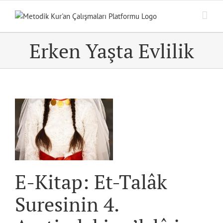
Skip
to
content
Erken Yaşta Evlilik
i
ve
E-Kitap: Et-Talâk
Suresinin 4.