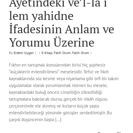
Ayetindeki ve’l-lâ i
lem yahidne
İfadesinin Anlam ve
Yorumu Üzerine
By
Erdem Uygan
|
|
E-Kitap
,
Fatih Orum
,
Fatih Orum
|
Fıkhın en tartışmalı konularından birisi hiç şüphesiz
“küçüklerin evlendirilmesi” meselesidir. Tefsir ve fıkıh
kaynaklarında söz kesme veya nişanlama gibi örfi bir takım
uygulamalar olarak yorumlanmak istenen bu mesele,
kaynaklardaki buluğ öncesi cinselliğin zikredildiği
tartışmalara bakılacak olursa, gerçek bir nikâh olgusu
çerçevesinde ele alınmış ve kızların küçük yaşta
evlendirilebileceği yönünde görüşler serdedilmiştir. Bu
çarpık düşüncenin başta [...]