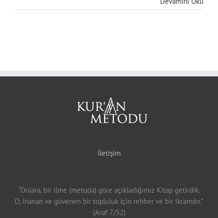
Devamını Oku
İletişim
“Onlara, bir ilme (metoda) göre açıkladığımız Kitap getirdik.
O, inanan ve güvenen bir topluluk için rehber ve bir ikramdır.”
(Araf 7/52)