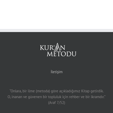
İletişim
“Onlara, bir ilme (metoda) göre açıkladığımız Kitap getirdik.
O, inanan ve güvenen bir topluluk için rehber ve bir ikramdır.”
(Araf 7/52)