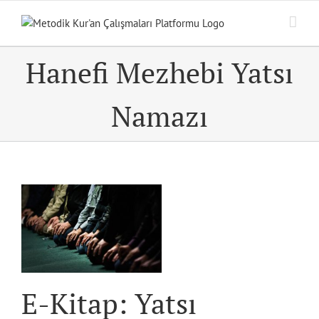
Skip
to
content
Hanefi Mezhebi Yatsı
Namazı
i
E-Kitap: Yatsı