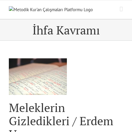
Skip
to
content
İhfa Kavramı
em
Meleklerin
Gizledikleri / Erdem