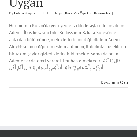
Uygan
By
Erdem Uygan
|
|
Erdem Uygan
,
Kur'an'ın Öğrettiği Kavramlar
|
Her mümin Kur’an’da yedi yerde farklı detayları ile anlatılan
Adem - İblis kıssasını bilir. Bu kıssanın Bakara Suresi’nde
anlatılan bölümünde, meleklerin bilmediği bilginin Adem
Aleyhisselama öğretilmesinin ardından, Rabbimiz meleklerin
bir takım şeyler gizlediklerini bildirmekte, sonra da onları
Adem’e secde emri vererek imtihan etmektedir: قَالَ يَا آدَمُ
أَنبِئْهُم بِأَسْمَائِهِمْ ۖ فَلَمَّا أَنبَأَهُم بِأَسْمَائِهِمْ قَالَ أَلَمْ أَقُل [...]
Devamını Oku