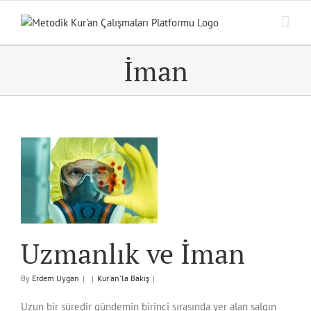
Skip
to
content
İman
n
Uzmanlık ve İman
By
Erdem Uygan
|
|
Kur'an'la Bakış
|
Uzun bir süredir gündemin birinci sırasında yer alan salgın