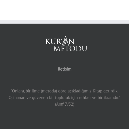
İletişim
“Onlara, bir ilme (metoda) göre açıkladığımız Kitap getirdik.
O, inanan ve güvenen bir topluluk için rehber ve bir ikramdır.”
(Araf 7/52)