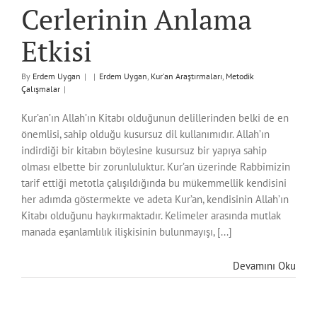
Cerlerinin Anlama
Etkisi
By
Erdem Uygan
|
|
Erdem Uygan
,
Kur'an Araştırmaları
,
Metodik
Çalışmalar
|
Kur’an’ın Allah’ın Kitabı olduğunun delillerinden belki de en
önemlisi, sahip olduğu kusursuz dil kullanımıdır. Allah’ın
indirdiği bir kitabın böylesine kusursuz bir yapıya sahip
olması elbette bir zorunluluktur. Kur’an üzerinde Rabbimizin
tarif ettiği metotla çalışıldığında bu mükemmellik kendisini
her adımda göstermekte ve adeta Kur’an, kendisinin Allah’ın
Kitabı olduğunu haykırmaktadır. Kelimeler arasında mutlak
manada eşanlamlılık ilişkisinin bulunmayışı, [...]
Devamını Oku