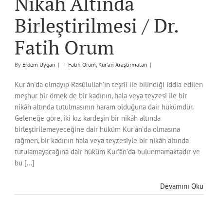
Nikah Altında
Birleştirilmesi / Dr.
Fatih Orum
By
Erdem Uygan
|
|
Fatih Orum
,
Kur'an Araştırmaları
|
Kur’ân’da olmayıp Rasûlullah’ın teşrîi ile bilindiği iddia edilen
meşhur bir örnek de bir kadının, hala veya teyzesi ile bir
nikâh altında tutulmasının haram olduğuna dair hükümdür.
Geleneğe göre, iki kız kardeşin bir nikâh altında
birleştirilemeyeceğine dair hüküm Kur’ân’da olmasına
rağmen, bir kadının hala veya teyzesiyle bir nikâh altında
tutulamayacağına dair hüküm Kur’ân’da bulunmamaktadır ve
bu [...]
Devamını Oku