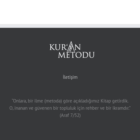
İletişim
“Onlara, bir ilme (metoda) göre açıkladığımız Kitap getirdik.
O, inanan ve güvenen bir topluluk için rehber ve bir ikramdır.”
(Araf 7/52)