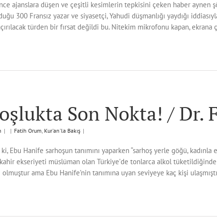
nce ajanslara düşen ve çeşitli kesimlerin tepkisini çeken haber aynen ş
duğu 300 Fransız yazar ve siyasetçi, Yahudi düşmanlığı yaydığı iddiasıyla
çırılacak türden bir fırsat değildi bu. Nitekim mikrofonu kapan, ekrana ç
oşlukta Son Nokta! / Dr.
n
|
|
Fatih Orum
,
Kur'an'la Bakış
|
 ki, Ebu Hanife sarhoşun tanımını yaparken “sarhoş yerle göğü, kadınla 
kahir ekseriyeti müslüman olan Türkiye’de tonlarca alkol tüketildiğind
 olmuştur ama Ebu Hanife’nin tanımına uyan seviyeye kaç kişi ulaşmıştır