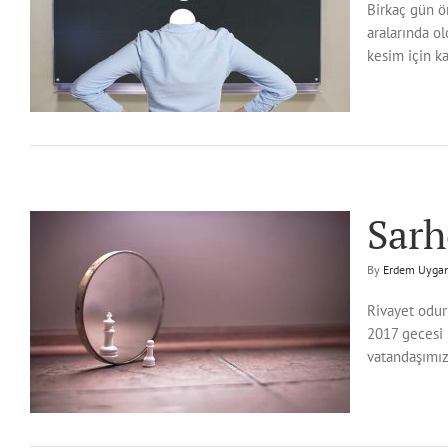
Birkaç gün ö
aralarında ol
kesim için ka
Sarh
By
Erdem Uyga
h
Rivayet odur
2017 gecesi 
vatandaşımız