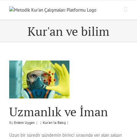
Skip
to
content
Kur'an ve bilim
n
Uzmanlık ve İman
By
Erdem Uygan
|
|
Kur'an'la Bakış
|
Uzun bir süredir gündemin birinci sırasında yer alan salgın