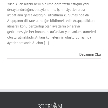
Yüce Allah Kitabı belli bir ilme göre tafsîl ettiğini yani
detaylandırdığını, detaylandırma işinin âyetler arası
irtibatlarla gerçekleştiğini, irtbatların kurulmasında da
Arapça’nın dikkate alındığın bildirmektedir. Arapça dikkate
alınarak konu benzerliği olan âyetlerin bir araya
getirilmesiyle her konunun kur’ân’ları yani anlam kümeleri
oluşturulmaktadır. Anlam kümelerinin oluşturulmasında
âyetler arasında Allahın [...]
Devamını Oku