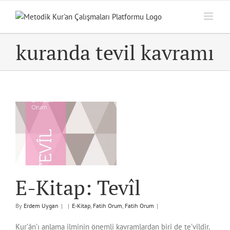
Skip
to
content
kuranda tevil kavramı
E-Kitap: Tevîl
By
Erdem Uygan
|
|
E-Kitap
,
Fatih Orum
,
Fatih Orum
|
Kur’ân’ı anlama ilminin önemli kavramlardan biri de te’vîldir.