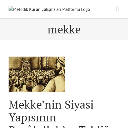
Skip
to
content
mekke
ğ
/
Mekke’nin Siyasi
Yapısının