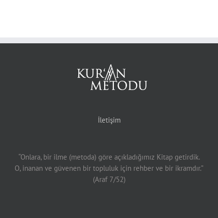
İletişim
“Onlara, bir ilme (metoda) göre açıkladığımız Kitap getirdik.
O, inanan ve güvenen bir topluluk için rehber ve bir ikramdır.”
(Araf 7/52)