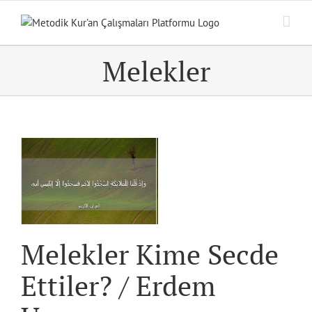
Skip
to
content
Melekler
Melekler Kime Secde
Ettiler? / Erdem