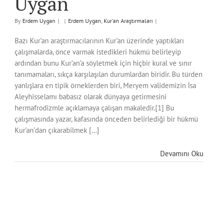
Uygan
By
Erdem Uygan
|
|
Erdem Uygan
,
Kur'an Araştırmaları
|
Bazı Kur’an araştırmacılarının Kur’an üzerinde yaptıkları
çalışmalarda, önce varmak istedikleri hükmü belirleyip
ardından bunu Kur’an’a söyletmek için hiçbir kural ve sınır
tanımamaları, sıkça karşılaşılan durumlardan biridir. Bu türden
yanlışlara en tipik örneklerden biri, Meryem validemizin İsa
Aleyhisselamı babasız olarak dünyaya getirmesini
hermafrodizmle açıklamaya çalışan makaledir.[1] Bu
çalışmasında yazar, kafasında önceden belirlediği bir hükmü
Kur’an’dan çıkarabilmek [...]
Devamını Oku