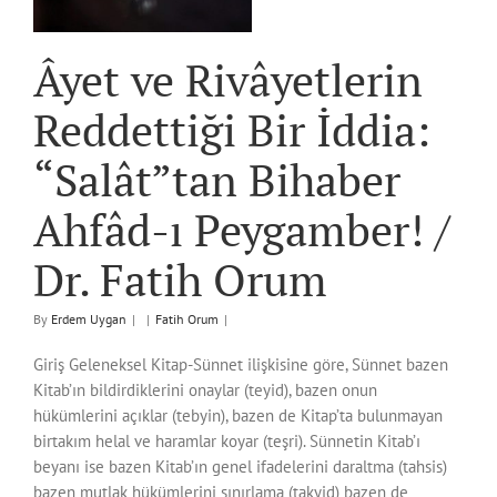
!
Âyet ve Rivâyetlerin
Reddettiği Bir İddia:
“Salât”tan Bihaber
Ahfâd-ı Peygamber! /
Dr. Fatih Orum
By
Erdem Uygan
|
|
Fatih Orum
|
Giriş Geleneksel Kitap-Sünnet ilişkisine göre, Sünnet bazen
Kitab’ın bildirdiklerini onaylar (teyid), bazen onun
hükümlerini açıklar (tebyin), bazen de Kitap’ta bulunmayan
birtakım helal ve haramlar koyar (teşri). Sünnetin Kitab’ı
beyanı ise bazen Kitab’ın genel ifadelerini daraltma (tahsis)
bazen mutlak hükümlerini sınırlama (takyid) bazen de