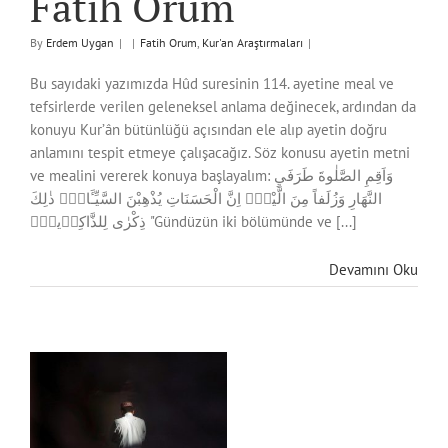
Fatih Orum
By
Erdem Uygan
|
|
Fatih Orum
,
Kur'an Araştırmaları
|
Bu sayıdaki yazımızda Hûd suresinin 114. ayetine meal ve
tefsirlerde verilen geleneksel anlama değinecek, ardından da
konuyu Kur’ân bütünlüğü açısından ele alıp ayetin doğru
anlamını tespit etmeye çalışacağız. Söz konusu ayetin metni
ve mealini vererek konuya başlayalım: وَاَقِمِ الصَّلٰوةَ طَرَفَيِ
النَّهَارِ وَزُلَفاً مِنَ الَّيْلِۜ اِنَّ الْحَسَنَاتِ يُذْهِبْنَ السَّيِّـَٔاتِۜ ذٰلِكَ
ذِكْرٰى لِلذَّاكِر۪ينَۚ "Gündüzün iki bölümünde ve [...]
Devamını Oku
in
a:
r