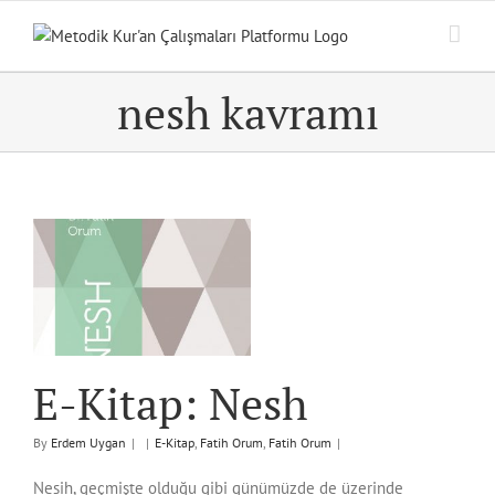
Skip
to
content
nesh kavramı
E-Kitap: Nesh
By
Erdem Uygan
|
|
E-Kitap
,
Fatih Orum
,
Fatih Orum
|
Nesih, geçmişte olduğu gibi günümüzde de üzerinde