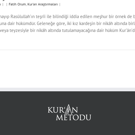
n
|
|
Fatih Orum
,
Kur'an Araştırmaları
|
ayıp Rasûlullah’ın teşrîi ile bilindiği iddia edilen meşhur bir örnek de b
na dair hükümdür. Geleneğe göre, iki kız kardeşin bir nikâh altında bi
 veya teyzesiyle bir nikâh altında tutulamayacağına dair hüküm Kur’ân’d