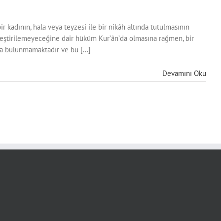
ir kadının, hala veya teyzesi ile bir nikâh altında tutulmasının
rleştirilemeyeceğine dair hüküm Kur’ân’da olmasına rağmen, bir
a bulunmamaktadır ve bu [...]
Devamını Oku