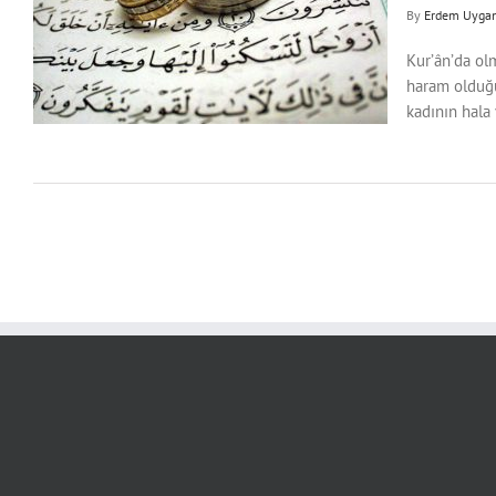
By
Erdem Uyga
Kur’ân’da olm
haram olduğu
kadının hala