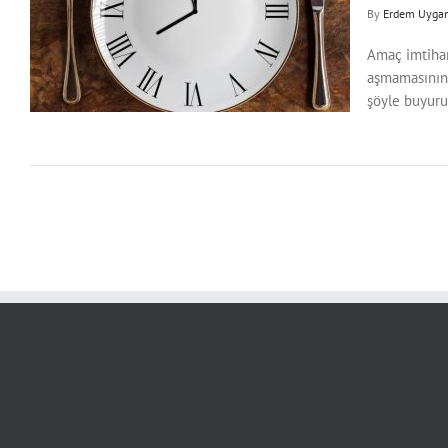
By
Erdem Uyga
Amaç imtihan 
aşmamasının 
şöyle buyurur