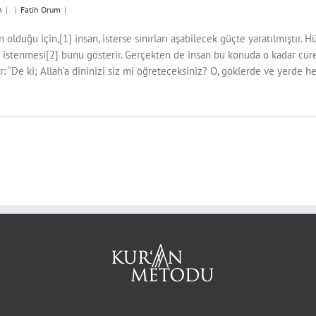
n
|
|
Fatih Orum
|
olduğu için,[1] insan, isterse sınırları aşabilecek güçte yaratılmıştır. 
istenmesi[2] bunu gösterir. Gerçekten de insan bu konuda o kadar cüretkâ
: “De ki; Allah’a dininizi siz mi öğreteceksiniz? O, göklerde ve yerde her