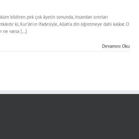
Hüküm bildiren pek çok âyetin sonunda, insandan sınırları
rdır ki, Kur’ân’ın ifadesiyle, Allah’a din öğretmeye dahi kalkar. O
 ne varsa [...]
Devamını Oku