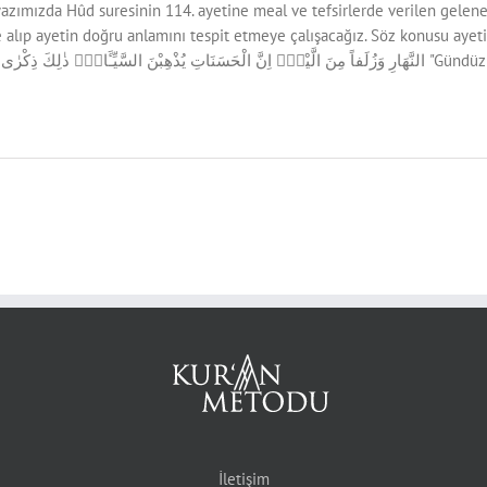
yazımızda Hûd suresinin 114. ayetine meal ve tefsirlerde verilen gele
lıp ayetin doğru anlamını tespit etmeye çalışacağız. Söz konusu ayetin metni ve mealin
ّـَٔاتِۜ ذٰلِكَ ذِكْرٰى لِلذَّاكِر۪ينَۚ
İletişim