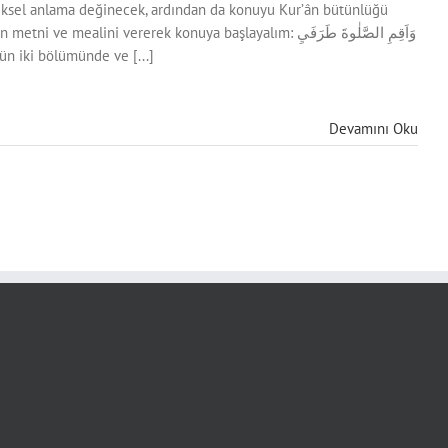
neksel anlama değinecek, ardından da konuyu Kur’ân bütünlüğü
i vererek konuya başlayalım: وَاَقِمِ الصَّلٰوةَ طَرَفَيِ
النَّهَارِ وَزُلَفاً مِنَ الَّيْلِۜ اِنَّ الْحَسَنَاتِ يُذْهِبْنَ السَّيِ "Gündüzün iki bölümünde ve [...]
Devamını Oku