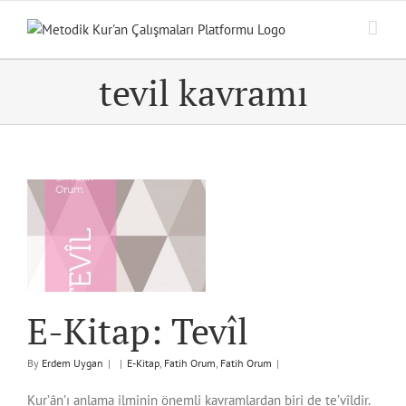
Skip
to
content
tevil kavramı
E-Kitap: Tevîl
By
Erdem Uygan
|
|
E-Kitap
,
Fatih Orum
,
Fatih Orum
|
Kur’ân’ı anlama ilminin önemli kavramlardan biri de te’vîldir.