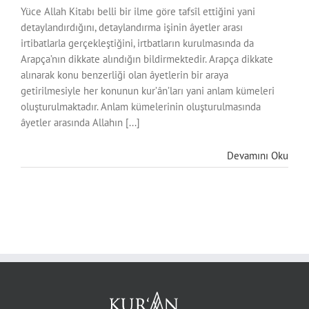
Yüce Allah Kitabı belli bir ilme göre tafsîl ettiğini yani
detaylandırdığını, detaylandırma işinin âyetler arası
irtibatlarla gerçekleştiğini, irtbatların kurulmasında da
Arapça’nın dikkate alındığın bildirmektedir. Arapça dikkate
alınarak konu benzerliği olan âyetlerin bir araya
getirilmesiyle her konunun kur’ân’ları yani anlam kümeleri
oluşturulmaktadır. Anlam kümelerinin oluşturulmasında
âyetler arasında Allahın [...]
Devamını Oku