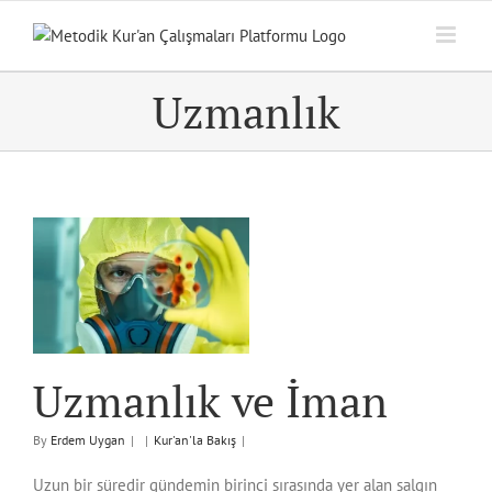
Skip
to
content
Uzmanlık
n
Uzmanlık ve İman
By
Erdem Uygan
|
|
Kur'an'la Bakış
|
Uzun bir süredir gündemin birinci sırasında yer alan salgın