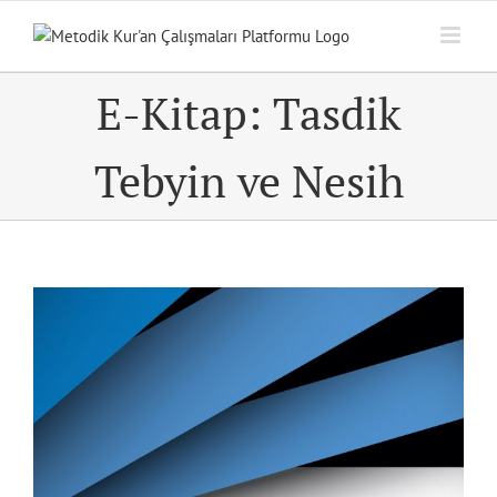
Skip
to
content
E-Kitap: Tasdik
Tebyin ve Nesih
View
Larger
Image