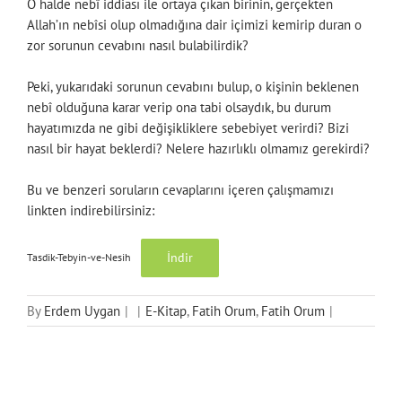
O halde nebî iddiası ile ortaya çıkan birinin, gerçekten
Allah’ın nebîsi olup olmadığına dair içimizi kemirip duran o
zor sorunun cevabını nasıl bulabilirdik?
Peki, yukarıdaki sorunun cevabını bulup, o kişinin beklenen
nebî olduğuna karar verip ona tabi olsaydık, bu durum
hayatımızda ne gibi değişikliklere sebebiyet verirdi? Bizi
nasıl bir hayat beklerdi? Nelere hazırlıklı olmamız gerekirdi?
Bu ve benzeri soruların cevaplarını içeren çalışmamızı
linkten indirebilirsiniz:
İndir
Tasdik-Tebyin-ve-Nesih
By
Erdem Uygan
|
|
E-Kitap
,
Fatih Orum
,
Fatih Orum
|