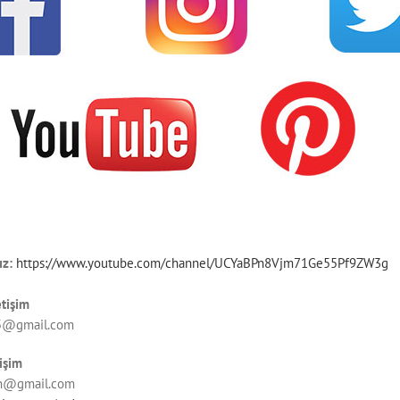
ız:
https://www.youtube.com/channel/UCYaBPn8Vjm71Ge55Pf9ZW3g
etişim
5@gmail.com
işim
n@gmail.com