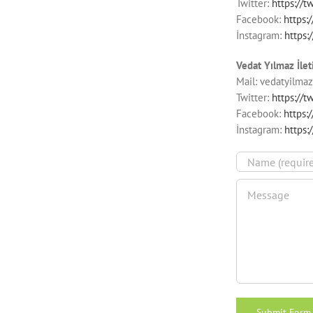
Twitter:
https://
Facebook:
https
İnstagram:
https
Vedat Yılmaz İlet
Mail:
vedatyilma
Twitter:
https://t
Facebook:
https:
İnstagram:
https: