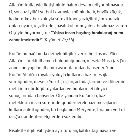
Allah’ın, kullarıyla iletişiminin halen devam ediyor olmasıdır.
O, sonsuz iyiliği ve bol ikramıyla, mümin-kafir, büyük-küçük,
kadın-erkek her kuluyla sürekli konuşarak/iletişim kurarak
onları uyarır, teşvik eder, hasılı kullarını yalnız bırakmaz. Zaten
O şöyle buyurmuştur:
“Yoksa insan başıboş bırakılacağını mı
zannetmektedir!”
(Kıyâmet 75/36)
Kur’ân bu bağlamda detaylı bilgiler verir; her insana Yüce
Allah’ın sürekli ilhamda bulunduğundan, mesela Musa (a.s.)’ın
annesine yapılan ilhamın ayrıntılarından bahseder. Yine
Kur’ân Allah’ın rüyalar yoluyla kullarına bazı mesajlar
verdiğinden, mesela Yusuf (a.s.)’ın, arkadaşlarının ve dönemin
melikinin gördüğü rüyalardan ve bunların etkileyici
sonuçlarından bahseder. Öte yandan Kur’ân’da, bazı
meleklerin insan suretinde gönderilerek bazı mesajlarını
kullarına ilettiğinden, bu bağlamda Meryem’e, İbrahim ve Lut
(a.s.)’a gönderilen elçilerden söz edilir.
Risaletle ilgili vahiyden ayrı tutulan, katilik taşımayan ve