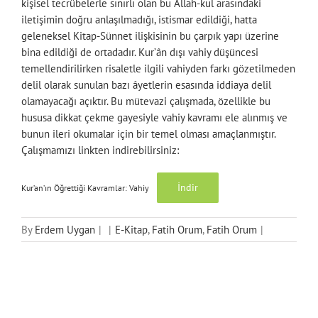
kişisel tecrübelerle sınırlı olan bu Allah-kul arasındaki
iletişimin doğru anlaşılmadığı, istismar edildiği, hatta
geleneksel Kitap-Sünnet ilişkisinin bu çarpık yapı üzerine
bina edildiği de ortadadır. Kur’ân dışı vahiy düşüncesi
temellendirilirken risaletle ilgili vahiyden farkı gözetilmeden
delil olarak sunulan bazı âyetlerin esasında iddiaya delil
olamayacağı açıktır. Bu mütevazi çalışmada, özellikle bu
hususa dikkat çekme gayesiyle vahiy kavramı ele alınmış ve
bunun ileri okumalar için bir temel olması amaçlanmıştır.
Çalışmamızı linkten indirebilirsiniz:
İndir
Kur’an’ın Öğrettiği Kavramlar: Vahiy
By
Erdem Uygan
|
|
E-Kitap
,
Fatih Orum
,
Fatih Orum
|