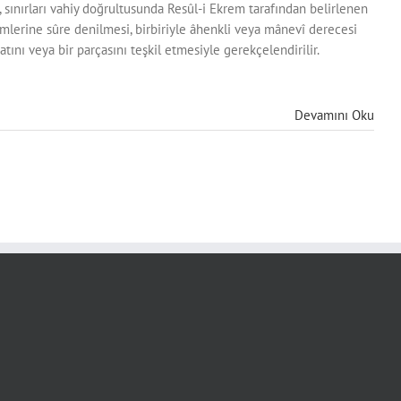
 sınırları vahiy doğrultusunda Resûl-i Ekrem tarafından belirlenen
ümlerine sûre denilmesi, birbiriyle âhenkli veya mânevî derecesi
ını veya bir parçasını teşkil etmesiyle gerekçelendirilir.
Devamını Oku