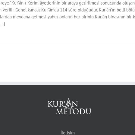
reye “Kur’ân-ı Kerîm âyetlerinin bir araya getirilmesi sonucunda oluşan,
 verilir. Genel kanaat Kur’ân’da 114 sûre olduğudur. Kur’ân’ın belli böl
ardan meydana gelmesi yahut onların her birinin Kur’ân binasının bir kat
...]
İletişim