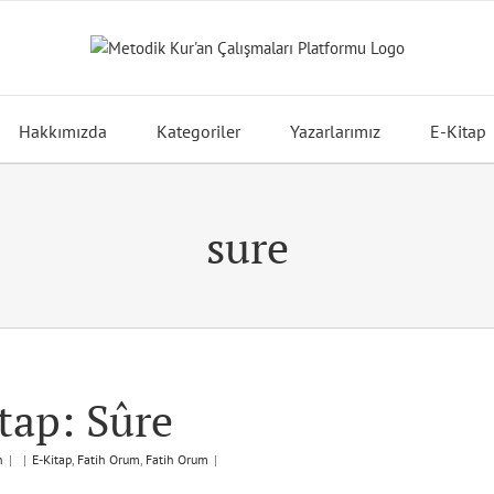
Hakkımızda
Kategoriler
Yazarlarımız
E-Kitap
sure
tap: Sûre
n
|
|
E-Kitap
,
Fatih Orum
,
Fatih Orum
|