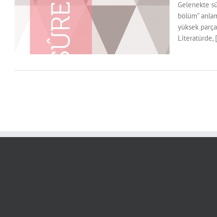
Gelenekte sû
bölüm” anlam
yüksek parçal
Literatürde, [