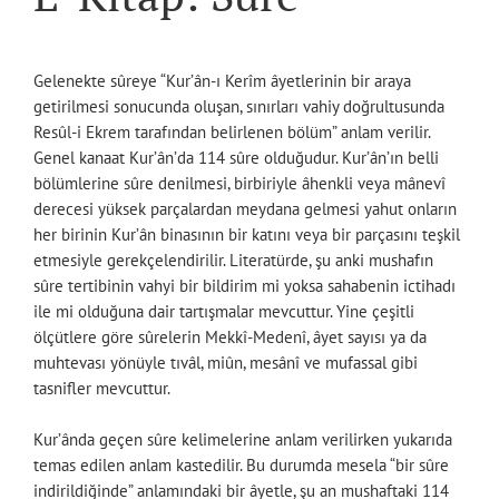
Gelenekte sûreye “Kur’ân-ı Kerîm âyetlerinin bir araya
getirilmesi sonucunda oluşan, sınırları vahiy doğrultusunda
Resûl-i Ekrem tarafından belirlenen bölüm” anlam verilir.
Genel kanaat Kur’ân’da 114 sûre olduğudur. Kur’ân’ın belli
bölümlerine sûre denilmesi, birbiriyle âhenkli veya mânevî
derecesi yüksek parçalardan meydana gelmesi yahut onların
her birinin Kur’ân binasının bir katını veya bir parçasını teşkil
etmesiyle gerekçelendirilir. Literatürde, şu anki mushafın
sûre tertibinin vahyi bir bildirim mi yoksa sahabenin ictihadı
ile mi olduğuna dair tartışmalar mevcuttur. Yine çeşitli
ölçütlere göre sûrelerin Mekkî-Medenî, âyet sayısı ya da
muhtevası yönüyle tıvâl, miûn, mesânî ve mufassal gibi
tasnifler mevcuttur.
Kur’ânda geçen sûre kelimelerine anlam verilirken yukarıda
temas edilen anlam kastedilir. Bu durumda mesela “bir sûre
indirildiğinde” anlamındaki bir âyetle, şu an mushaftaki 114