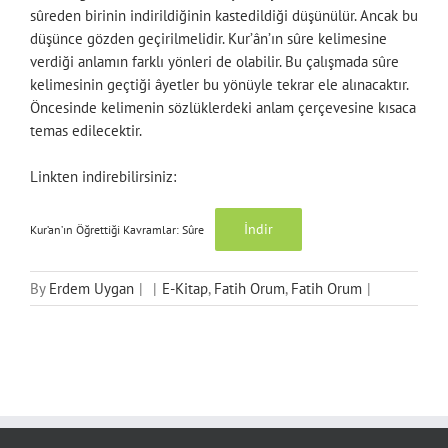
sûreden birinin indirildiğinin kastedildiği düşünülür. Ancak bu
düşünce gözden geçirilmelidir. Kur’ân’ın sûre kelimesine
verdiği anlamın farklı yönleri de olabilir. Bu çalışmada sûre
kelimesinin geçtiği âyetler bu yönüyle tekrar ele alınacaktır.
Öncesinde kelimenin sözlüklerdeki anlam çerçevesine kısaca
temas edilecektir.
Linkten indirebilirsiniz:
İndir
Kur’an’ın Öğrettiği Kavramlar: Sûre
By
Erdem Uygan
|
|
E-Kitap
,
Fatih Orum
,
Fatih Orum
|