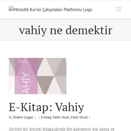
Skip
to
content
vahiy ne demektir
E-Kitap: Vahiy
By
Erdem Uygan
|
|
E-Kitap
,
Fatih Orum
,
Fatih Orum
|
Serinin bir önceki kitapçığında din kavramını ele almış ve