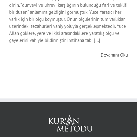
dinin, “dünyevi ve uhrevi karşılığının bulunduğu fıtrî ve teklifî
bir düzen” anlamına geldiğini görmüştük. Yüce Yaratıcı her
varlık için bir ölçü koymuştur. O’nun ölçülerinin tüm varlıklar
üzerindeki tezahürleri vahiy yoluyla gerçekleşmektedir. Yüce
Allah göklere, yere ve ikisi arasındakilere yaratılış ölçü ve
gayelerini vahiyle bildirmiştir. İmtihana tabi [...]
Devamını Oku