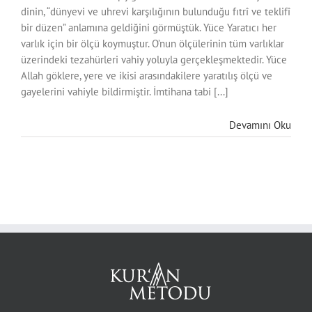
dinin, “dünyevi ve uhrevi karşılığının bulunduğu fıtrî ve teklifî
bir düzen” anlamına geldiğini görmüştük. Yüce Yaratıcı her
varlık için bir ölçü koymuştur. O’nun ölçülerinin tüm varlıklar
üzerindeki tezahürleri vahiy yoluyla gerçekleşmektedir. Yüce
Allah göklere, yere ve ikisi arasındakilere yaratılış ölçü ve
gayelerini vahiyle bildirmiştir. İmtihana tabi [...]
Devamını Oku