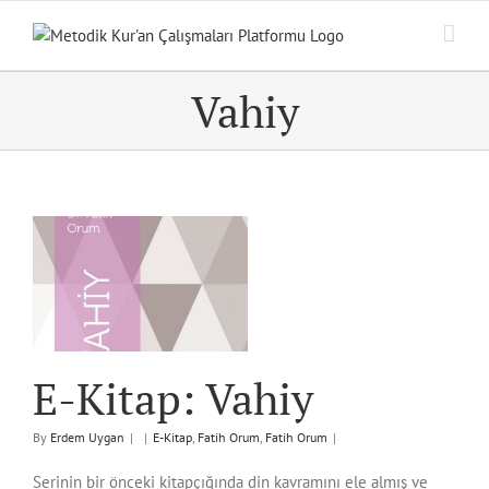
Skip
to
content
Vahiy
E-Kitap: Vahiy
By
Erdem Uygan
|
|
E-Kitap
,
Fatih Orum
,
Fatih Orum
|
Serinin bir önceki kitapçığında din kavramını ele almış ve