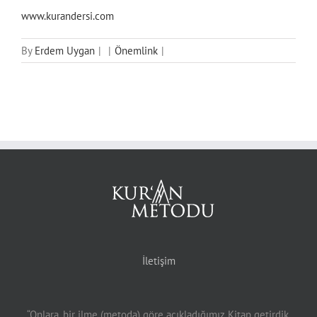
www.kurandersi.com
By
Erdem Uygan
|
|
Önemlink
|
İletişim
“Onlara, bir ilme (metoda) göre açıkladığımız Kitap getirdik.