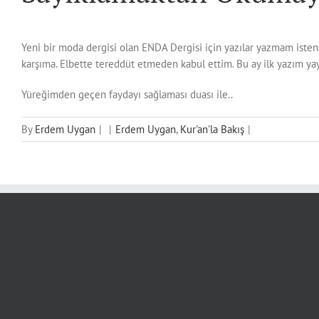
Yeni bir moda dergisi olan ENDA Dergisi için yazılar yazmam istend
karşıma. Elbette tereddüt etmeden kabul ettim. Bu ay ilk yazım y
Yüreğimden geçen faydayı sağlaması duası ile..
By
Erdem Uygan
|
|
Erdem Uygan
,
Kur'an'la Bakış
|