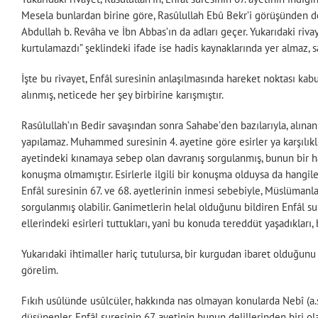
Mesela bunlardan birine göre, Rasûlullah Ebû Bekr’i görüşünden dolay
Abdullah b. Revâha ve İbn Abbas’ın da adları geçer. Yukarıdaki rivay
kurtulamazdı” şeklindeki ifade ise hadis kaynaklarında yer almaz, sa
İşte bu rivayet, Enfâl suresinin anlaşılmasında hareket noktası kabu
alınmış, neticede her şey birbirine karışmıştır.
Rasûlullah’ın Bedir savaşından sonra Sahabe’den bazılarıyla, alına
yapılamaz. Muhammed suresinin 4. ayetine göre esirler ya karşılıklı y
ayetindeki kınamaya sebep olan davranış sorgulanmış, bunun bir ha
konuşma olmamıştır. Esirlerle ilgili bir konuşma olduysa da hangileri
Enfâl suresinin 67. ve 68. ayetlerinin inmesi sebebiyle, Müslümanla
sorgulanmış olabilir. Ganimetlerin helal olduğunu bildiren Enfâl s
ellerindeki esirleri tuttukları, yani bu konuda tereddüt yaşadıkları
Yukarıdaki ihtimaller hariç tutulursa, bir kurgudan ibaret olduğun
görelim.
Fıkıh usûlünde usûlcüler, hakkında nas olmayan konularda Nebî (a.s.
düşünenler, Enfâl suresinin 67. ayetinin bunun delillerinden biri o