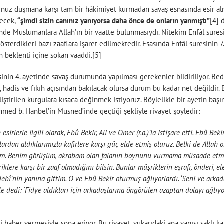
 Henüz düşmana karşı tam bir hâkimiyet kurmadan savaş esnasında esir al
lecek,
“şimdi sizin canınız yanıyorsa daha önce de onların yanmıştı”
[4] 
inde Müslümanlara Allah’ın bir vaatte bulunmasıydı. Nitekim Enfâl suresini
rdikleri bazı zaaflara işaret edilmektedir. Esasında Enfâl suresinin 7.
 beklenti içine sokan vaaddi.[5]
in 4. ayetinde savaş durumunda yapılması gerekenler bildiriliyor. Bedi
, hadis ve fıkıh açısından bakılacak olursa durum bu kadar net değildir. B
eliştirilen kurgulara kısaca değinmek istiyoruz. Böylelikle bir ayetin b
 Ahmed b. Hanbel’in Müsned’inde geçtiği şekliyle rivayet şöyledir:
sirlerle ilgili olarak, Ebû Bekir, Ali ve Ömer (r.a.)’la istişare etti. Ebû Be
rdan aldıklarımızla kafirlere karşı güç elde etmiş oluruz. Belki de Allah on
orum. Benim görüşüm, akrabam olan falanın boynunu vurmama müsaade etme
klere karşı bir zaaf olmadığını bilsin. Bunlar müşriklerin eşrafı, önderi, 
ebî’nin yanına gittim. O ve Ebû Bekir oturmuş ağlıyorlardı. ‘Seni ve arka
yle dedi: ‘Fidye aldıkları için arkadaşlarına öngörülen azaptan dolayı ağlı
ni haber vermesiyle sona eriyor. Bu rivayet, yukarıdaki ana yapısı saklı kal