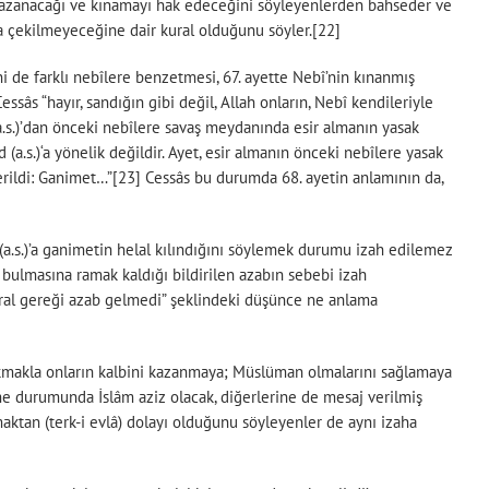
ah kazanacağı ve kınamayı hak edeceğini söyleyenlerden bahseder ve
a çekilmeyeceğine dair kural olduğunu söyler.[22]
i de farklı nebîlere benzetmesi, 67. ayette Nebî’nin kınanmış
âs “hayır, sandığın gibi değil, Allah onların, Nebî kendileriyle
 (a.s.)’dan önceki nebîlere savaş meydanında esir almanın yasak
.s.)‘a yönelik değildir. Ayet, esir almanın önceki nebîlere yasak
erildi: Ganimet…”[23] Cessâs bu durumda 68. ayetin anlamının da,
 (a.s.)’a ganimetin helal kılındığını söylemek durumu izah edilemez
bulmasına ramak kaldığı bildirilen azabın sebebi izah
ural gereği azab gelmedi” şeklindeki düşünce ne anlama
rakmakla onların kalbini kazanmaya; Müslüman olmalarını sağlamaya
dürme durumunda İslâm aziz olacak, diğerlerine de mesaj verilmiş
maktan (terk-i evlâ) dolayı olduğunu söyleyenler de aynı izaha