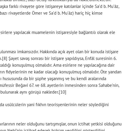
şka farklı rivayete göre istişareye katılanlar içinde Sa’d b. Mu’âz,
 (bazı rivayetlerde Ömer ve Sa’d b. Mu’âz) hariç hiç kimse
esirlere yapılacak muamelenin istişaresiyle bağlantılı olarak ele
ulunması imkansızdır. Hakkında açık ayet olan bir konuda istişare
[8] Şayet savaş sonrası bir istişare yapıldıysa, Enfâl suresinin 6.
aldığı konuşulmuş olmalıdır. Ama esirlere ne yapılacağına dair
akların fidyelerinin ne kadar olacağı konuşulmuş olmalıdır. Öte yandan
dığı hususunda da bir şüphe yaşanmış ve bu kendi aralarında
müfessir Beğavî 67. ve 68. ayetlerin inmesinden sonra Sahabe’nin,
ta bulunarak aynı görüşü nakleder.[10]
a usûlcülerin yani fıkhın teorisyenlerinin neler söylediğini
ırlarının neler olduğunu tartışmışlar, onun ictihat yetkisi olduğunu
manın Nebî’nin ictihad ederek hüküm verdiğini gösterdiğini