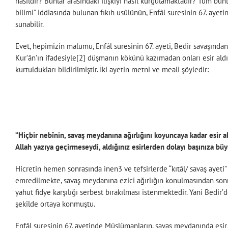
nasıldır? Bunlar arasındaki ilişkiyi nasıl kurgulamaktadır? Tüm bunl
bilimi” iddiasında bulunan fıkıh usûlünün, Enfâl suresinin 67. ayet
sunabilir.
Evet, hepimizin malumu, Enfâl suresinin 67. ayeti, Bedir savaşınd
Kur’ân’ın ifadesiyle[2] düşmanın kökünü kazımadan onları esir aldık
kurtuldukları bildirilmiştir. İki ayetin metni ve meali şöyledir:
“Hiçbir nebînin, savaş meydanına ağırlığını koyuncaya kadar esir al
Allah yazıya geçirmeseydi, aldığınız esirlerden dolayı başınıza büy
Hicretin hemen sonrasında inen3 ve tefsirlerde “kıtâl/ savaş ayet
emredilmekte, savaş meydanına ezici ağırlığın konulmasından sonra 
yahut fidye karşılığı serbest bırakılması istenmektedir. Yani Bedi
şekilde ortaya konmuştu.
Enfâl suresinin 67. ayetinde Müslümanların, savaş meydanında es