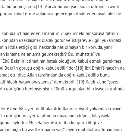
atıfta bulunmuşlardır.[13] Ancak bunun yanı sıra söz konusu ayeti
aptığını kabul etme anlamına geleceğini ifade eden usûlcüler de
r konuda ictihad eden kınanır mı?” şeklindeki bir soruya tatmin
, konudan uzaklaşmak olarak görür ve istişareyle ilgili yukarıdaki
nın iddia ettiği gibi, hakkında nas olmayan bir konuda, yani
 alan kınama ne anlama gelmektedir? Bu, “muhattıe” ve
, “Ebû Bekr’in ictihadının hatalı olduğunu kabul etmek gerekmez
 Bekr’in görüşü doğru kabul edilir’ der.[18] İbn Emîri’l-hâcc’ın da
 amel etti diye Allah tarafından da doğru kabul edilip bunu
if hiçbir hatayı onaylamaz” demektedir.[19] Kaldı ki, ne “şayet
krin görüşünü benimsemiştir. Tümü kurgu olan bir rivayet etrafında
. ve 68. ayeti delil olarak kullanırlar. Ayeti yukarıdaki rivayet
’in görüşünün ayet tarafından onaylanmadığını, dolayısıyla
nu söylerler. Mesela Serahsî, ictihadın gerekliliği ve
o zaman niçin bu ayette kınama var?” diyen muhatabına, kınamanın