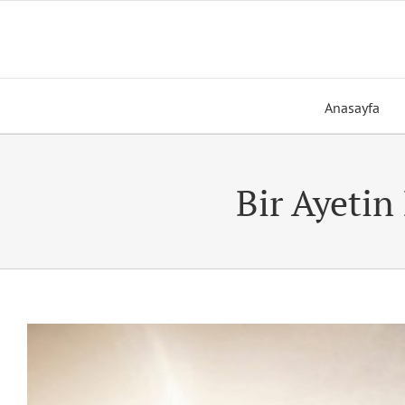
Skip
to
content
Anasayfa
Bir Ayetin
View
Larger
Image