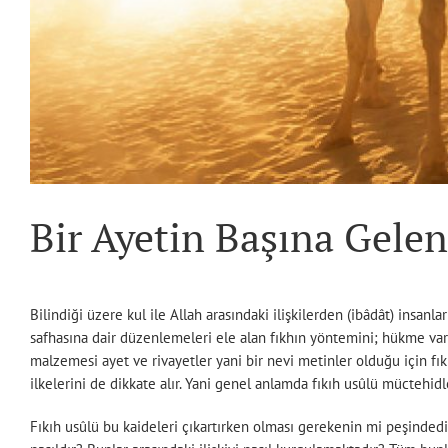
Bir Ayetin Başına Gelen
Bilindiği üzere kul ile Allah arasındaki ilişkilerden (ibâdât) insanla
safhasına dair düzenlemeleri ele alan fıkhın yöntemini; hükme varma
malzemesi ayet ve rivayetler yani bir nevi metinler olduğu için fı
ilkelerini de dikkate alır. Yani genel anlamda fıkıh usûlü müctehid
Fıkıh usûlü bu kaideleri çıkartırken olması gerekenin mi peşinded