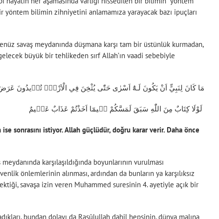
ibi hayatın her aşamasında varlığı hissedilen bir bilimin “yöntem
bir yöntem bilimin zihniyetini anlamamıza yarayacak bazı ipuçları
r, henüz savaş meydanında düşmana karşı tam bir üstünlük kurmadan,
gelecek büyük bir tehlikeden sırf Allah’ın vaadi sebebiyle
مَا كَانَ لِنَبِيٍّ اَنْ يَكُونَ لَـهُٓ اَسْرٰى حَتّٰى يُثْخِنَ فِي الْاَرْضِۜ تُر۪يدُونَ عَرَضَ
لَوْلَا كِتَابٌ مِنَ اللّٰهِ سَبَقَ لَمَسَّكُمْ ف۪يمَٓا اَخَذْتُمْ عَذَابٌ عَظ۪يمٌ
se sonrasını istiyor. Allah güçlüdür, doğru karar verir. Daha önce
ş meydanında karşılaşıldığında boyunlarının vurulması
enlik önlemlerinin alınması, ardından da bunların ya karşılıksız
ektiği, savaşa izin veren Muhammed suresinin 4. ayetiyle açık bir
kları, bundan dolayı da Rasûlullah dahil hepsinin, dünya malına