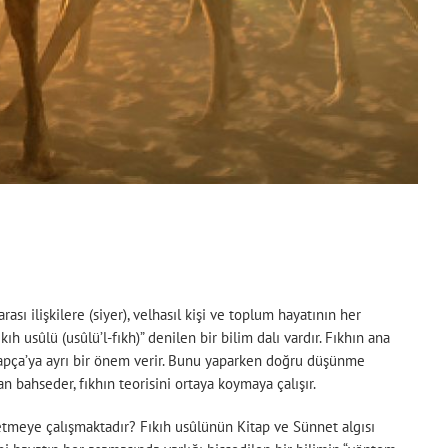
ası ilişkilere (siyer), velhasıl kişi ve toplum hayatının her
 usûlü (usûlü’l-fıkh)” denilen bir bilim dalı vardır. Fıkhın ana
Arapça’ya ayrı bir önem verir. Bunu yaparken doğru düşünme
 bahseder, fıkhın teorisini ortaya koymaya çalışır.
etmeye çalışmaktadır? Fıkıh usûlünün Kitap ve Sünnet algısı