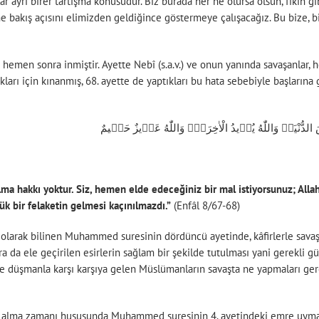
ar ayrı birer tartışma konusudur. Biz burada her ne olursa olsun, fıkıh g
ine bakış açısını elimizden geldiğince göstermeye çalışacağız. Bu bize, 
an hemen sonra inmiştir. Ayette Nebî (s.a.v.) ve onun yanında savaşanla
ları için kınanmış, 68. ayette de yaptıkları bu hata sebebiyle başlarına 
 الدُّنْيَاۗ وَاللّٰهُ يُر۪يدُ الْاٰخِرَةَۜ وَاللّٰهُ عَز۪يزٌ حَك۪يمٌ
ma hakkı yoktur. Siz, hemen elde edeceğiniz bir mal istiyorsunuz; Allah i
ük bir felaketin gelmesi kaçınılmazdı.”
(Enfâl 8/67-68)
i” olarak bilinen Muhammed suresinin dördüncü ayetinde, kâfirlerle sava
da ele geçirilen esirlerin sağlam bir şekilde tutulması yani gerekli güv
r’de düşmanla karşı karşıya gelen Müslümanların savaşta ne yapmaları ger
ir alma zamanı hususunda Muhammed suresinin 4. ayetindeki emre uymadı