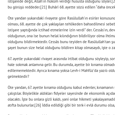
istişarede değil, Allah’ın hüküm verdiği hususta olduğunu söyler.
bu görüşü reddeder.[21] Buhârî 68. ayette sözü edilen “daha öncek
Öte yandan yukarıdaki rivayete göre Rasûlullah’ın esirler konusund
olması, 68. ayette de çok yaklaşılan tehlikeden bahsedilmesi sebebi
istişare yaptığında ictihad etmelerine izin verdi” der. Cessâs’ın, 
olduğunun, ona ise bunun helal kılındığının bildiriliyor olma ihti
olduğunu bildirmektedir. Cessâs bunu teyiden de Rasûlullah’tan şu
şayet bunun size helal olduğunu bildiren kitap olmasaydı, işte o 
67. ayetle yukarıdaki rivayet arasında irtibat olduğunu söyleyip, 
hale sokmak anlamına gelir. Bu durumda, ayette bir kınama olmadığ
edilememektedir. Ayrıca kınama yoksa Levh-i Mahfûz’da yazılı old
gelmektedir?
Öte yandan, 67. ayette kınama olduğunu kabul edenler, kınamanın 
çalıştılar. Böylelikle aldıkları fidyeler sayesinde de ekonomik açıd
olacaktı. İşte bu onlara gizli kaldı, yani onlar hikmeti yakalayama
atıfta bulunurlar.[26] İddia edildiği gibi bir terk-i evlâ durumu olsa