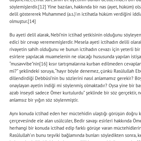
söylemişlerdir.[12] Yine bazıları, hakkında bir nas (ayet, hüküm) o
delil göstererek Muhammed (a.s.)’ın ictihatla hüküm verdiğini idd
olmuştur.[14]
Bu ayeti delil alarak, Nebî’nin ictihad yetkisinin olduğunu söyleye
edici bir cevap verememişlerdir. Mesela ayeti ictihadın delili olar
rivayetin sahih olduğunu ve bunun ictihadın cevazı için yeterli bir
esirlere yapılacak muamelenin ne olacağı hususunda yapılan istişar
“musavvibe”nin[16] kısır tartışmalarına kurban edilmeden cevapla
mi?” şeklindeki soruya, “hayır böyle denemez, çünkü Rasûlullah Ebû 
dillendirdiği Debbûsî’nin bu sözlerini nasıl anlamamız gerekir? Böy
onaylayan ayetin indiği mi söylenmiş olmaktadır? Oysa yine bir baş
azab inseydi sadece Ömer kurtulurdu” şeklinde bir söz gerçektir, n
anlamsız bir yığın söz söylenmiştir.
Aynı konuda ictihad eden her müctehidin ulaştığı görüşün doğru kab
çerçevesinde ele alan usûlcüler, Bedir savaşı esirleri hakkında Öm
herhangi bir konuda ictihad edip farklı görüşe varan müctehidleri
Rasûlullah’ın bunu teşviki bağlamında bunları söyledikten sonra, k