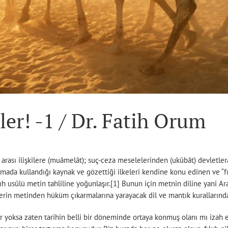
ler! -1 / Dr. Fatih Orum
r arası ilişkilere (muâmelât); suç-ceza meselelerinden (ukûbât) devletlerar
da kullandığı kaynak ve gözettiği ilkeleri kendine konu edinen ve “fıkıh
kıh usûlü metin tahliline yoğunlaşır.[1] Bunun için metnin diline yani 
lerin metinden hüküm çıkarmalarına yarayacak dil ve mantık kurallarından
ir yoksa zaten tarihin belli bir döneminde ortaya konmuş olanı mı izah 