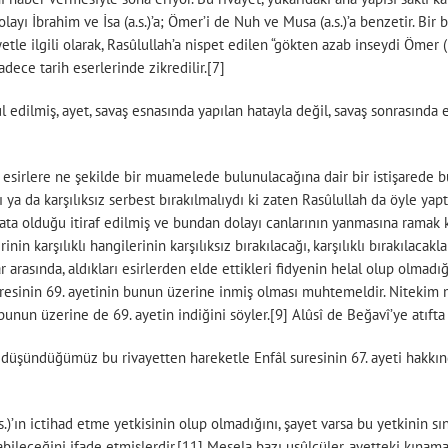
ı İbrahim ve İsa (a.s.)’a; Ömer’i de Nuh ve Musa (a.s.)’a benzetir. Bir ba
etle ilgili olarak, Rasûlullah’a nispet edilen “gökten azab inseydi Ömer
dece tarih eserlerinde zikredilir.[7]
l edilmiş, ayet, savaş esnasında yapılan hatayla değil, savaş sonrasında 
n esirlere ne şekilde bir muamelede bulunulacağına dair bir istişarede b
a da karşılıksız serbest bırakılmalıydı ki zaten Rasûlullah da öyle yaptı.
ta olduğu itiraf edilmiş ve bundan dolayı canlarının yanmasına ramak k
nin karşılıklı hangilerinin karşılıksız bırakılacağı, karşılıklı bırakılac
r arasında, aldıkları esirlerden elde ettikleri fidyenin helal olup olma
uresinin 69. ayetinin bunun üzerine inmiş olması muhtemeldir. Nitekim 
, bunun üzerine de 69. ayetin indiğini söyler.[9] Alûsî de Beğavî’ye atıf
u düşündüğümüz bu rivayetten hareketle Enfâl suresinin 67. ayeti hakkınd
)’ın ictihad etme yetkisinin olup olmadığını, şayet varsa bu yetkinin sın
labileceğini ifade etmişlerdir.[11] Mesela bazı usûlcüler, ayetteki kına