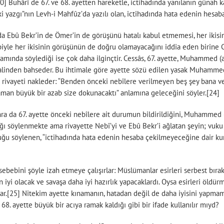
[20] Buhârî de 67. ve 68. ayetten hareketle, ictihadında yanılanın gün
i yazgı”nın Levh-i Mahfûz’da yazılı olan, ictihadında hata edenin hesab
a Ebû Bekr’in de Ömer’in de görüşünü hatalı kabul etmemesi, her ikisin
yle her ikisinin görüşünün de doğru olamayacağını iddia eden birine Cess
devamında söylediği ise çok daha ilginçtir. Cessâs, 67. ayette, Muhammed
malinden bahseder. Bu ihtimale göre ayette sözü edilen yasak Muhammed (a
 rivayeti nakleder: “Benden önceki nebîlere verilmeyen beş şey bana v
zaman büyük bir azab size dokunacaktı” anlamına geleceğini söyler.[24]
sonra da 67. ayette önceki nebîlere ait durumun bildirildiğini, Muhammed
ı söylenmekte ama rivayette Nebî’yi ve Ebû Bekr’i ağlatan şeyin; vuku 
uğu söylenen, “ictihadında hata edenin hesaba çekilmeyeceğine dair k
sebebini şöyle izah etmeye çalışırlar: Müslümanlar esirleri serbest bı
an iyi olacak ve savaşa daha iyi hazırlık yapacaklardı. Oysa esirleri öl
dılar.[25] Nitekim ayette kınamanın, hatadan değil de daha iyisini yapma
, 68. ayette büyük bir acıya ramak kaldığı gibi bir ifade kullanılır mıyd?