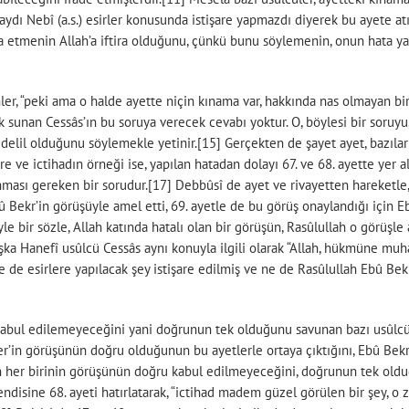
lsaydı Nebî (a.s.) esirler konusunda istişare yapmazdı diyerek bu ayete 
ia etmenin Allah’a iftira olduğunu, çünkü bunu söylemenin, onun hata y
nler, “peki ama o halde ayette niçin kınama var, hakkında nas olmayan bi
ak sunan Cessâs’ın bu soruya verecek cevabı yoktur. O, böylesi bir soruyu
 delil olduğunu söylemekle yetinir.[15] Gerçekten de şayet ayet, bazıları
e ve ictihadın örneği ise, yapılan hatadan dolayı 67. ve 68. ayette yer
nması gereken bir sorudur.[17] Debbûsî de ayet ve rivayetten hareketle
Bekr’in görüşüyle amel etti, 69. ayetle de bu görüş onaylandığı için Ebû
le bir sözle, Allah katında hatalı olan bir görüşün, Rasûlullah o görüşle
ka Hanefî usûlcü Cessâs aynı konuyla ilgili olarak “Allah, hükmüne muhal
e de esirlere yapılacak şey istişare edilmiş ve ne de Rasûlullah Ebû Be
ul edilemeyeceğini yani doğrunun tek olduğunu savunan bazı usûlcüler 67
er’in görüşünün doğru olduğunun bu ayetlerle ortaya çıktığını, Ebû Bekr
n her birinin görüşünün doğru kabul edilmeyeceğini, doğrunun tek olduğu
endisine 68. ayeti hatırlatarak, “ictihad madem güzel görülen bir şey, 