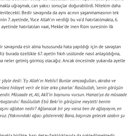
makla uğraşmak, can yakıcı sonuçlar doğurabilirdi. Nitekim daha
denilecekti. Bedir savaşında da aynı acının yaşanmamasının tek
n 7. ayetinde, Yüce Allah’ın verdiği bu va’d hatırlatılmakta, 6.
 ayetinde hatırlatılan vaat, Mekke’de inen Rûm suresinin ilk
r savaşında esir alma hususunda hata yapıldığı için de savaştan
iz burada özellikle 67. ayetin fıkıh usûlünde nasıl anlaşıldığına,
aşına neler gelmiş görmüş olacağız. Ancak öncesinde yukarıda ayetle
kir şöyle dedi: ‘Ey Allah’ın Nebîsi! Bunlar amcaoğulları, akraba ve
lara hidayet verir de bize arka çıkarlar.’ Rasûlullah, ‘senin görüşün
ndir. Müsaade et, Ali, Akîl’in boynunu vursun. Hamza’ya da müsaade
elebaşlarıdır.’ Rasûlullah Ebû Bekr’in görüşüne meyletti benim
daşını ağlatan nedir? Ağlanacak bir şey varsa ben de ağlayayım, en
yoruz. (Yakınındaki ağacı göstererek) Bana, başınıza gelecek azabın şu
makla birlikte, bazı detay farklılıklarıyla da nakledilmektedir.