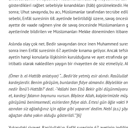
gösterdikleri rağbet sebebiyle kınandıkları (îtâb) görülmektedir.
sonra; Uhut savaşında, bu acı, Müslümanlar tarafından tecrübe edi
sebebi, Enfâl suresinin 68. ayetinde belirtildiği üzere, savaş önces
ayette de vaade rağmen yine de savaş öncesinde Müslümanların göste
ayetlerinde bildirilen ve Müslümanları Mekke döneminden itibaren
Aslında olay çok net. Bedir savaşından önce inen Muhammed suresin
sonra inen Enfâl suresinin 67. ayetinde kınama geliyor. Ancak tefsir
ayetin hangi konularla ilişkisinin kurulduğuna ve ayet etrafında g
irtibatlı olarak nakledilen yaygın bir rivayetten de söz etmeliyiz.
(Ömer b. el-Hattâb anlatıyor) “…Bedir’de yetmiş esir alındı. Rasûlullah e
kardeşlerdir. Benim görüşüm, bunlardan fidye almandır. Böylelikle onla
nedir İbnü’l-Hattâb?’ dedi. -‘Vallahi ben Ebû Bekir gibi düşünmüy
et, kardeşi falanın boynunu vursun. Böylece Allah, kalplerimizde müşri
görüşümü benimsemedi, esirlerden fidye aldı. Ertesi gün öğle vakti N
azından siz ağladığınız için ağlar gibi yaparım’ dedim. Nebî (a.s.) şö
ağaçtan daha yakın olduğu gösterildi.’”[6]
Yukarıdaki rivayet, Rasûlullah’ın, Enfâl suresinin 67. ayetinin indiği