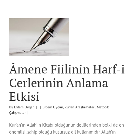
f-
a
Âmene Fiilinin Harf-i
Cerlerinin Anlama
Etkisi
By
Erdem Uygan
|
|
Erdem Uygan
,
Kur'an Araştırmaları
,
Metodik
Çalışmalar
|
Kur’an’ın Allah’ın Kitabı olduğunun delillerinden belki de en
önemlisi, sahip olduğu kusursuz dil kullanımıdır. Allah’ın