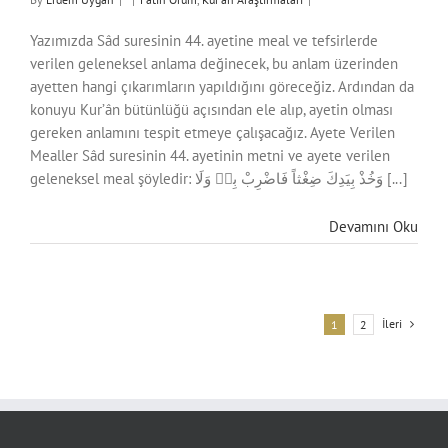
Yazımızda Sâd suresinin 44. ayetine meal ve tefsirlerde
verilen geleneksel anlama değinecek, bu anlam üzerinden
ayetten hangi çıkarımların yapıldığını göreceğiz. Ardından da
konuyu Kur’ân bütünlüğü açısından ele alıp, ayetin olması
gereken anlamını tespit etmeye çalışacağız. Ayete Verilen
Mealler Sâd suresinin 44. ayetinin metni ve ayete verilen
geleneksel meal şöyledir: وَخُذْ بِيَدِكَ ضِغْثاً فَاضْرِبْ بِه۪ وَلَا [...]
Devamını Oku
İleri
1
2