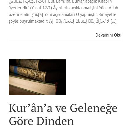
اٰيَاتُ الْكِتَابِ الْمُب۪ينِ “Elif. Lâm. Râ. Bunlar, apaçık Kitab’ın
âyetleridir.” (Yusuf 12/1) Âyetlerin açıklanma işini Yüce Allah
üzerine almıştır.[3] Yani açıklamaları O yapmıştır. Bir âyette
şöyle buyrulmaktadır: لَا تُحَرِّكْ بِه۪ لِسَانَكَ لِتَعْجَلَ بِه۪ اِنَّ [...]
Devamını Oku
n
Kur’ân’a ve Geleneğe
Göre Dinden