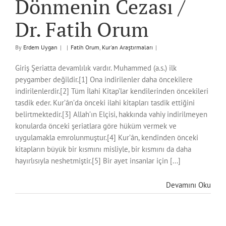
Dönmenin Cezası /
Dr. Fatih Orum
By
Erdem Uygan
|
|
Fatih Orum
,
Kur'an Araştırmaları
|
Giriş Şeriatta devamlılık vardır. Muhammed (a.s.) ilk
peygamber değildir.[1] Ona indirilenler daha öncekilere
indirilenlerdir.[2] Tüm İlahi Kitap’lar kendilerinden öncekileri
tasdik eder. Kur’ân’da önceki ilahi kitapları tasdik ettiğini
belirtmektedir.[3] Allah’ın Elçisi, hakkında vahiy indirilmeyen
konularda önceki şeriatlara göre hüküm vermek ve
uygulamakla emrolunmuştur.[4] Kur’ân, kendinden önceki
kitapların büyük bir kısmını misliyle, bir kısmını da daha
hayırlısıyla neshetmiştir.[5] Bir ayet insanlar için [...]
Devamını Oku