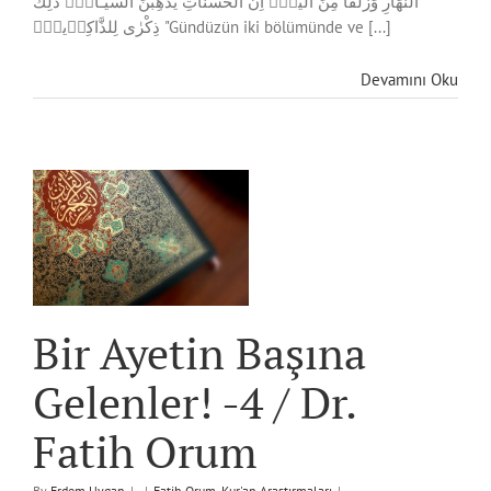
النَّهَارِ وَزُلَفاً مِنَ الَّيْلِۜ اِنَّ الْحَسَنَاتِ يُذْهِبْنَ السَّيِّـَٔاتِۜ ذٰلِكَ
ذِكْرٰى لِلذَّاكِر۪ينَۚ "Gündüzün iki bölümünde ve [...]
Devamını Oku
Bir Ayetin Başına
Gelenler! -4 / Dr.
Fatih Orum
By
Erdem Uygan
|
|
Fatih Orum
,
Kur'an Araştırmaları
|