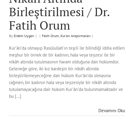
Birleştirilmesi / Dr.
Fatih Orum
By
Erdem Uygan
|
|
Fatih Orum
,
Kur'an Araştırmaları
|
Kur’ân’da olmayıp Rasûlullah’ın teşrîi ile bilindiği iddia edilen
meşhur bir örnek de bir kadının, hala veya teyzesi ile bir
nikâh altında tutulmasının haram olduğuna dair hükümdür.
Geleneğe göre, iki kız kardeşin bir nikâh altında
birleştirilemeyeceğine dair hüküm Kur’ân’da olmasına
rağmen, bir kadının hala veya teyzesiyle bir nikâh altında
tutulamayacağına dair hüküm Kur’ân’da bulunmamaktadır ve
bu [...]
Devamını Oku