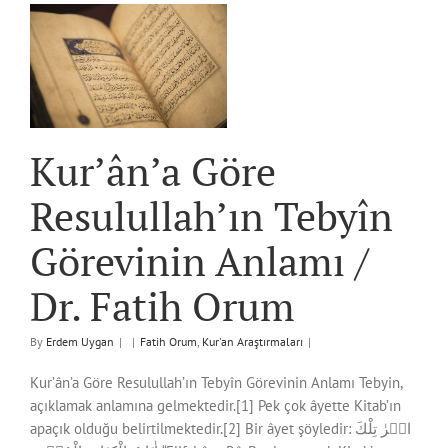
în
/
Kur’ân’a Göre
Resulullah’ın Tebyîn
Görevinin Anlamı /
Dr. Fatih Orum
By
Erdem Uygan
|
|
Fatih Orum
,
Kur'an Araştırmaları
|
Kur’ân’a Göre Resulullah’ın Tebyîn Görevinin Anlamı Tebyin,
açıklamak anlamına gelmektedir.[1] Pek çok âyette Kitab’ın
apaçık olduğu belirtilmektedir.[2] Bir âyet şöyledir: الۤرٰ تِلْكَ