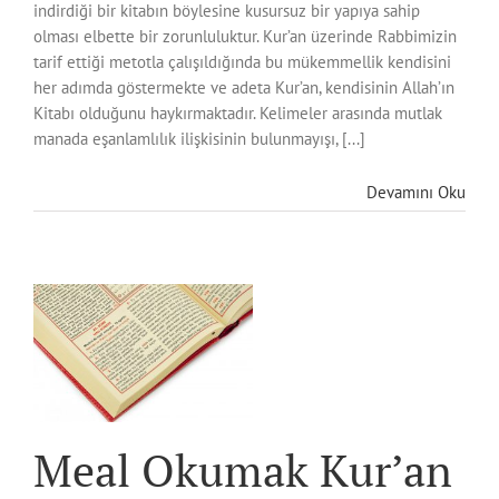
indirdiği bir kitabın böylesine kusursuz bir yapıya sahip
olması elbette bir zorunluluktur. Kur’an üzerinde Rabbimizin
tarif ettiği metotla çalışıldığında bu mükemmellik kendisini
her adımda göstermekte ve adeta Kur’an, kendisinin Allah’ın
Kitabı olduğunu haykırmaktadır. Kelimeler arasında mutlak
manada eşanlamlılık ilişkisinin bulunmayışı, [...]
Devamını Oku
an
/
Meal Okumak Kur’an