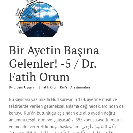
Bir Ayetin Başına
Gelenler! -5 / Dr.
Fatih Orum
By
Erdem Uygan
|
|
Fatih Orum
,
Kur'an Araştırmaları
|
Bu sayıdaki yazımızda Hûd suresinin 114. ayetine meal ve
tefsirlerde verilen geleneksel anlama değinecek, ardından da
konuyu Kur’ân bütünlüğü açısından ele alıp ayetin doğru
anlamını tespit etmeye çalışacağız. Söz konusu ayetin metni
ve mealini vererek konuya başlayalım: وَاَقِمِ الصَّلٰوةَ طَرَفَيِ