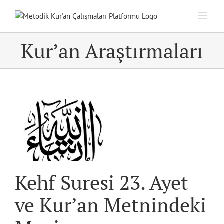
Skip
to
content
Kur’an Araştırmaları
et
e
Kehf Suresi 23. Ayet
ve Kur’an Metnindeki