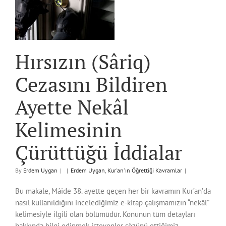
r
Hırsızın (Sâriq)
Cezasını Bildiren
Ayette Nekâl
Kelimesinin
Çürüttüğü İddialar
By
Erdem Uygan
|
|
Erdem Uygan
,
Kur'an'ın Öğrettiği Kavramlar
|
Bu makale, Mâide 38. ayette geçen her bir kavramın Kur’an’da
nasıl kullanıldığını incelediğimiz e-kitap çalışmamızın “nekâl”
kelimesiyle ilgili olan bölümüdür. Konunun tüm detayları
hakkında bilgi edinmek isteyenler sözünü ettiğimiz