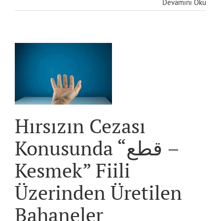
Devamını Oku
n
Hırsızın Cezası
Konusunda “قطع –
Kesmek” Fiili
Üzerinden Üretilen
Bahaneler