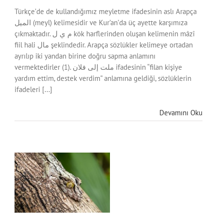
Türkçe’de de kullandığımız meyletme ifadesinin aslı Arapça
الميل (meyl) kelimesidir ve Kur’an’da üç ayette karşımıza
çıkmaktadır. م ي ل kök harflerinden oluşan kelimenin mâzî
fiil hali مال şeklindedir. Arapça sözlükler kelimeye ortadan
ayrılıp iki yandan birine doğru sapma anlamını
vermektedirler (1). ملت إلى فلان ifadesinin “filan kişiye
yardım ettim, destek verdim” anlamına geldiği, sözlüklerin
ifadeleri [...]
Devamını Oku
lı