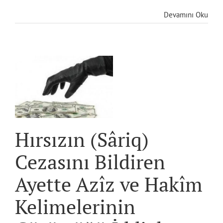
Devamını Oku
r
Hırsızın (Sâriq)
Cezasını Bildiren
Ayette Azîz ve Hakîm
Kelimelerinin