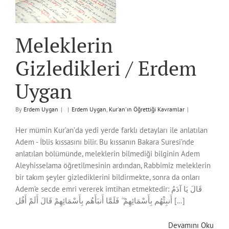
Meleklerin
Gizledikleri / Erdem
Uygan
By
Erdem Uygan
|
|
Erdem Uygan
,
Kur'an'ın Öğrettiği Kavramlar
|
Her mümin Kur’an’da yedi yerde farklı detayları ile anlatılan
Adem - İblis kıssasını bilir. Bu kıssanın Bakara Suresi’nde
anlatılan bölümünde, meleklerin bilmediği bilginin Adem
Aleyhisselama öğretilmesinin ardından, Rabbimiz meleklerin
bir takım şeyler gizlediklerini bildirmekte, sonra da onları
Adem’e secde emri vererek imtihan etmektedir: قَالَ يَا آدَمُ
أَنبِئْهُم بِأَسْمَائِهِمْ ۖ فَلَمَّا أَنبَأَهُم بِأَسْمَائِهِمْ قَالَ أَلَمْ أَقُل [...]
Devamını Oku