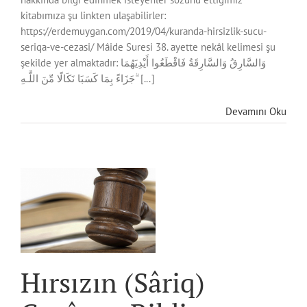
kitabımıza şu linkten ulaşabilirler:
https://erdemuygan.com/2019/04/kuranda-hirsizlik-sucu-
seriqa-ve-cezasi/ Mâide Suresi 38. ayette nekâl kelimesi şu
şekilde yer almaktadır: وَالسَّارِقُ وَالسَّارِقَةُ فَاقْطَعُوا أَيْدِيَهُمَا
جَزَاءً بِمَا كَسَبَا نَكَالًا مِّنَ اللَّـهِ ۗ [...]
Devamını Oku
r
Hırsızın (Sâriq)