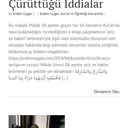
Çürüttüğü İddialar
By
Erdem Uygan
|
|
Erdem Uygan
,
Kur'an'ın Öğrettiği Kavramlar
|
Bu makale, Mâide 38. ayette geçen her bir kavramın Kur’an’da
nasıl kullanıldığını incelediğimiz e-kitap çalışmamızın “azîz
ve hakîm” kelimeleriyle ilgili olan bölümüdür. Konunun tüm
detayları hakkında bilgi edinmek isteyenler sözünü ettiğimiz
kitabımıza şu linkten ulaşabilirler:
https://erdemuygan.com/2019/04/kuranda-hirsizlik-sucu-
seriqa-ve-cezasi/ Mâide Suresi 38. ayette azîz ve hakîm
kelimeleri şu şekilde yer almaktadır: وَالسَّارِقُ وَالسَّارِقَةُ
فَاقْطَعُوا أَيْدِيَهُمَا جَزَاءً بِمَا كَسَبَا [...]
Devamını Oku