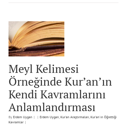
n
ı
Meyl Kelimesi
Örneğinde Kur’an’ın
Kendi Kavramlarını
Anlamlandırması
By
Erdem Uygan
|
|
Erdem Uygan
,
Kur'an Araştırmaları
,
Kur'an'ın Öğrettiği
Kavramlar
|