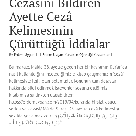
Cezâsını Bildiren
Ayette Cezâ
Kelimesinin
Çürüttüğü İddialar
By
Erdem Uygan
|
|
Erdem Uygan
,
Kur'an'ın Öğrettiği Kavramlar
|
Bu makale, Mâide 38. ayette geçen her bir kavramın Kur’an’da
nasıl kullanıldığını incelediğimiz e-kitap çalışmamızın “cezâ”
kelimesiyle ilgili olan bölümüdür. Konunun tüm detayları
hakkında bilgi edinmek isteyenler sözünü ettiğimiz
kitabımıza şu linkten ulaşabilirler:
https://erdemuygan.com/2019/04/kuranda-hirsizlik-sucu-
seriqa-ve-cezasi/ Mâide Suresi 38. ayette cezâ kelimesi şu
şekilde yer almaktadır: وَالسَّارِقُ وَالسَّارِقَةُ فَاقْطَعُوا أَيْدِيَهُمَا
جَزَاءً بِمَا كَسَبَا نَكَالًا مِّنَ اللَّـهِ ۗ [...]