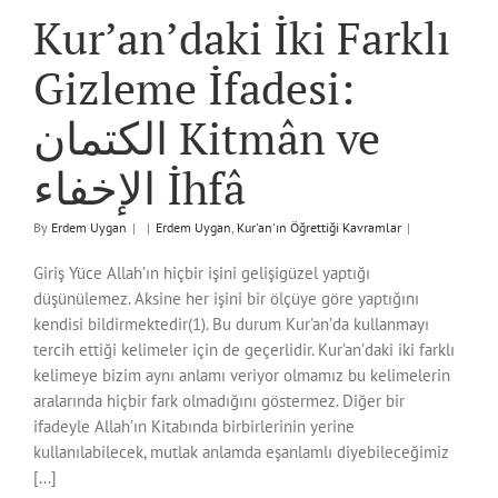
Kur’an’daki İki Farklı
Gizleme İfadesi:
الكتمان Kitmân ve
الإخفاء İhfâ
By
Erdem Uygan
|
|
Erdem Uygan
,
Kur'an'ın Öğrettiği Kavramlar
|
Giriş Yüce Allah’ın hiçbir işini gelişigüzel yaptığı
düşünülemez. Aksine her işini bir ölçüye göre yaptığını
kendisi bildirmektedir(1). Bu durum Kur’an’da kullanmayı
tercih ettiği kelimeler için de geçerlidir. Kur’an’daki iki farklı
kelimeye bizim aynı anlamı veriyor olmamız bu kelimelerin
aralarında hiçbir fark olmadığını göstermez. Diğer bir
ifadeyle Allah’ın Kitabında birbirlerinin yerine
kullanılabilecek, mutlak anlamda eşanlamlı diyebileceğimiz
[...]