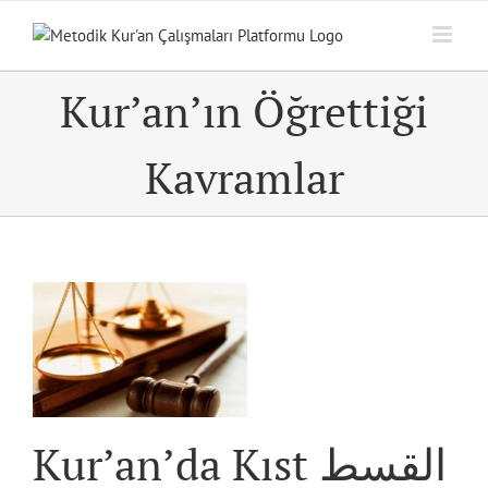
Skip
to
content
Kur’an’ın Öğrettiği
Kavramlar
ar
Kur’an’da Kıst القسط