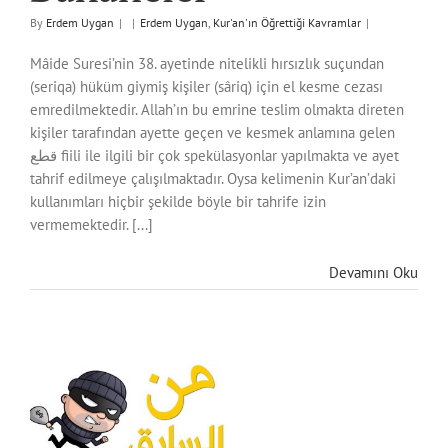
By
Erdem Uygan
|
|
Erdem Uygan
,
Kur'an'ın Öğrettiği Kavramlar
|
Mâide Suresi’nin 38. ayetinde nitelikli hırsızlık suçundan
(seriqa) hüküm giymiş kişiler (sâriq) için el kesme cezası
emredilmektedir. Allah’ın bu emrine teslim olmakta direten
kişiler tarafından ayette geçen ve kesmek anlamına gelen
قطع fiili ile ilgili bir çok spekülasyonlar yapılmakta ve ayet
tahrif edilmeye çalışılmaktadır. Oysa kelimenin Kur’an’daki
kullanımları hiçbir şekilde böyle bir tahrife izin
vermemektedir. [...]
Devamını Oku
qa