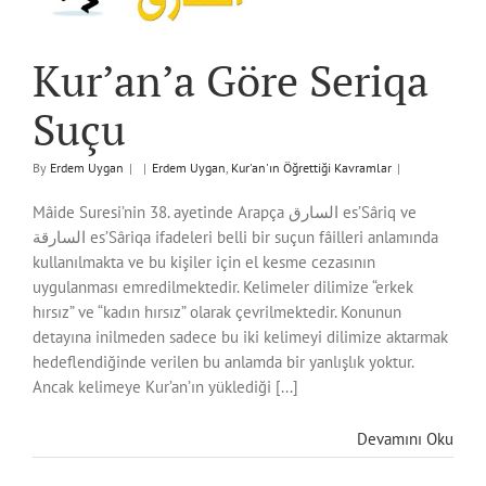
Kur’an’a Göre Seriqa
Suçu
By
Erdem Uygan
|
|
Erdem Uygan
,
Kur'an'ın Öğrettiği Kavramlar
|
Mâide Suresi’nin 38. ayetinde Arapça السارق es’Sâriq ve
السارقة es’Sâriqa ifadeleri belli bir suçun fâilleri anlamında
kullanılmakta ve bu kişiler için el kesme cezasının
uygulanması emredilmektedir. Kelimeler dilimize “erkek
hırsız” ve “kadın hırsız” olarak çevrilmektedir. Konunun
detayına inilmeden sadece bu iki kelimeyi dilimize aktarmak
hedeflendiğinde verilen bu anlamda bir yanlışlık yoktur.
Ancak kelimeye Kur’an’ın yüklediği [...]
Devamını Oku