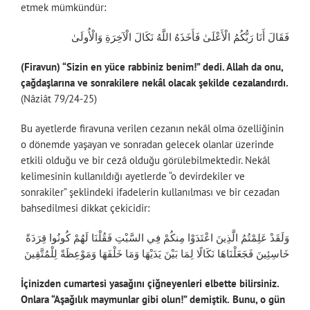
etmek mümkündür:
فَقَالَ أَنَا رَبُّكُمُ الْأَعْلَىٰ فَأَخَذَهُ اللَّهُ نَكَالَ الْآخِرَةِ وَالْأُولَىٰ
(Firavun) “Sizin en yüce rabbiniz benim!” dedi.
Allah da onu,
çağdaşlarına ve sonrakilere nekâl olacak şekilde cezalandırdı.
(Nâziât 79/24-25)
Bu ayetlerde firavuna verilen cezanın nekâl olma özelliğinin
o dönemde yaşayan ve sonradan gelecek olanlar üzerinde
etkili olduğu ve bir cezâ olduğu görülebilmektedir. Nekâl
kelimesinin kullanıldığı ayetlerde “o devirdekiler ve
sonrakiler” şeklindeki ifadelerin kullanılması ve bir cezadan
bahsedilmesi dikkat çekicidir:
وَلَقَدْ عَلِمْتُمُ الَّذِينَ اعْتَدَوْا مِنكُمْ فِي السَّبْتِ فَقُلْنَا لَهُمْ كُونُوا قِرَدَةً
خَاسِئِينَ فَجَعَلْنَاهَا نَكَالًا لِمَا بَيْنَ يَدَيْهَا وَمَا خَلْفَهَا وَمَوْعِظَةً لِلْمُتَّقِينَ
İçinizden cumartesi yasağını çiğneyenleri elbette bilirsiniz.
Onlara “Aşağılık maymunlar gibi olun!” demiştik.
Bunu, o gün