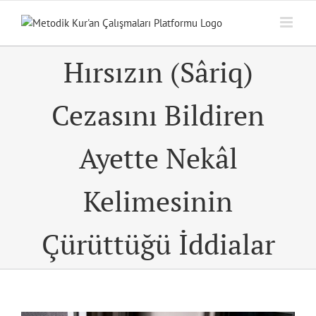
Skip
to
content
Hırsızın (Sâriq)
Cezasını Bildiren
Ayette Nekâl
Kelimesinin
Çürüttüğü İddialar