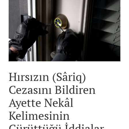
View
Larger
Image
Hırsızın (Sâriq)
Cezasını Bildiren
Ayette Nekâl
Kelimesinin
Çürüttüğü İddialar