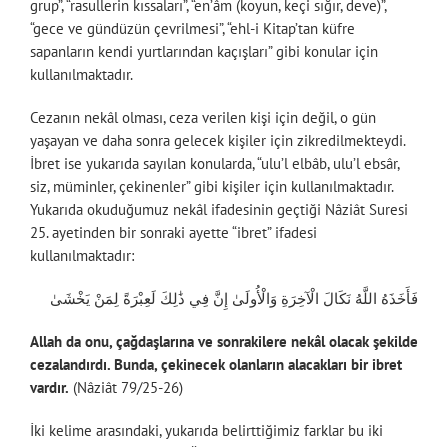
grup”, “rasullerin kıssaları”, “en’âm (koyun, keçi sığır, deve)”,
“gece ve gündüzün çevrilmesi”, “ehl-i Kitap’tan küfre
sapanların kendi yurtlarından kaçışları” gibi konular için
kullanılmaktadır.
Cezanın nekâl olması, ceza verilen kişi için değil, o gün
yaşayan ve daha sonra gelecek kişiler için zikredilmekteydi.
İbret ise yukarıda sayılan konularda, “ulu’l elbâb, ulu’l ebsâr,
siz, müminler, çekinenler” gibi kişiler için kullanılmaktadır.
Yukarıda okuduğumuz nekâl ifadesinin geçtiği Nâziât Suresi
25. ayetinden bir sonraki ayette “ibret” ifadesi
kullanılmaktadır:
فَأَخَذَهُ اللَّهُ نَكَالَ الْآخِرَةِ وَالْأُولَىٰ إِنَّ فِي ذَٰلِكَ لَعِبْرَةً لِمَنْ يَخْشَىٰ
Allah da onu, çağdaşlarına ve sonrakilere nekâl olacak şekilde
cezalandırdı. Bunda, çekinecek olanların alacakları bir ibret
vardır.
(Nâziât 79/25-26)
İki kelime arasındaki, yukarıda belirttiğimiz farklar bu iki