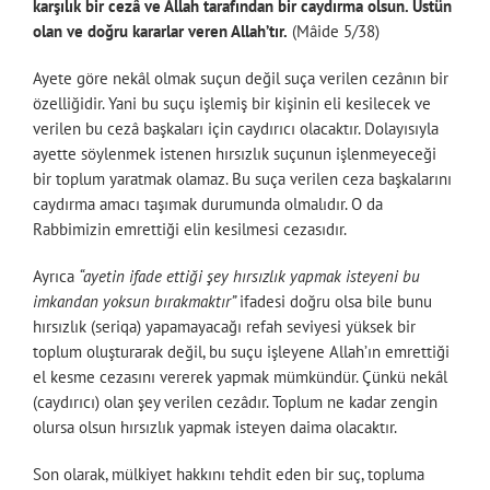
karşılık bir cezâ ve Allah tarafından bir caydırma olsun. Üstün
olan ve doğru kararlar veren Allah’tır.
(Mâide 5/38)
Ayete göre nekâl olmak suçun değil suça verilen cezânın bir
özelliğidir. Yani bu suçu işlemiş bir kişinin eli kesilecek ve
verilen bu cezâ başkaları için caydırıcı olacaktır. Dolayısıyla
ayette söylenmek istenen hırsızlık suçunun işlenmeyeceği
bir toplum yaratmak olamaz. Bu suça verilen ceza başkalarını
caydırma amacı taşımak durumunda olmalıdır. O da
Rabbimizin emrettiği elin kesilmesi cezasıdır.
Ayrıca
“ayetin ifade ettiği şey hırsızlık yapmak isteyeni bu
imkandan yoksun bırakmaktır”
ifadesi doğru olsa bile bunu
hırsızlık (seriqa) yapamayacağı refah seviyesi yüksek bir
toplum oluşturarak değil, bu suçu işleyene Allah’ın emrettiği
el kesme cezasını vererek yapmak mümkündür. Çünkü nekâl
(caydırıcı) olan şey verilen cezâdır. Toplum ne kadar zengin
olursa olsun hırsızlık yapmak isteyen daima olacaktır.
Son olarak, mülkiyet hakkını tehdit eden bir suç, topluma