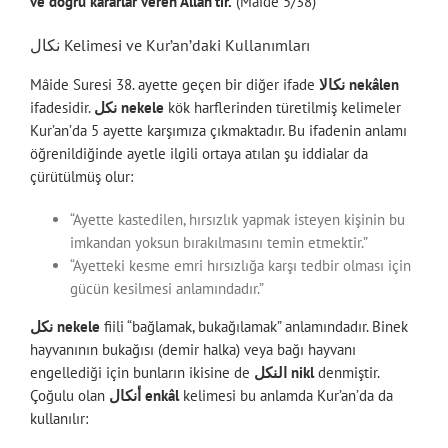
ve doğru kararlar veren Allah’tır.
(Mâide 5/38)
نكال Kelimesi ve Kur’an’daki Kullanımları
Mâide Suresi 38. ayette geçen bir diğer ifade
نكالا nekâlen
ifadesidir.
نكل nekele
kök harflerinden türetilmiş kelimeler
Kur’an’da 5 ayette karşımıza çıkmaktadır. Bu ifadenin anlamı
öğrenildiğinde ayetle ilgili ortaya atılan şu iddialar da
çürütülmüş olur:
“Ayette kastedilen, hırsızlık yapmak isteyen kişinin bu
imkandan yoksun bırakılmasını temin etmektir.”
“Ayetteki kesme emri hırsızlığa karşı tedbir olması için
gücün kesilmesi anlamındadır.”
نكل nekele
fiili “bağlamak, bukağılamak” anlamındadır. Binek
hayvanının bukağısı (demir halka) veya bağı hayvanı
engellediği için bunların ikisine de
النكل nikl
denmiştir.
Çoğulu olan
أنكال enkâl
kelimesi bu anlamda Kur’an’da da
kullanılır: