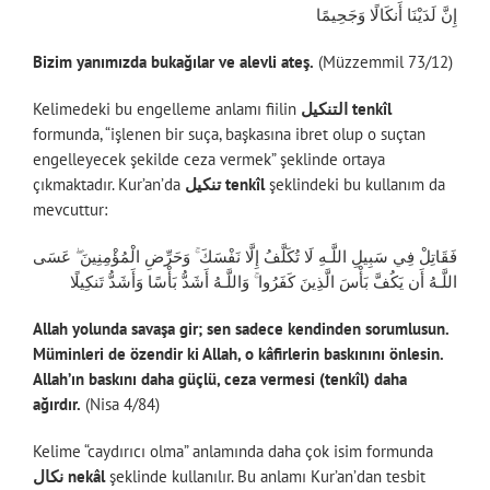
إِنَّ لَدَيْنَا أَنكَالًا وَجَحِيمًا
Bizim yanımızda bukağılar ve alevli ateş.
(Müzzemmil 73/12)
Kelimedeki bu engelleme anlamı fiilin
التنكيل tenkîl
formunda, “işlenen bir suça, başkasına ibret olup o suçtan
engelleyecek şekilde ceza vermek” şeklinde ortaya
çıkmaktadır. Kur’an’da
تنكيل tenkîl
şeklindeki bu kullanım da
mevcuttur:
فَقَاتِلْ فِي سَبِيلِ اللَّـهِ لَا تُكَلَّفُ إِلَّا نَفْسَكَ ۚ وَحَرِّضِ الْمُؤْمِنِينَ ۖ عَسَى
اللَّـهُ أَن يَكُفَّ بَأْسَ الَّذِينَ كَفَرُوا ۚ وَاللَّـهُ أَشَدُّ بَأْسًا وَأَشَدُّ تَنكِيلًا
Allah yolunda savaşa gir; sen sadece kendinden sorumlusun.
Müminleri de özendir ki Allah, o kâfirlerin baskınını önlesin.
Allah’ın baskını daha güçlü, ceza vermesi (tenkîl) daha
ağırdır.
(Nisa 4/84)
Kelime “caydırıcı olma” anlamında daha çok isim formunda
نكال nekâl
şeklinde kullanılır. Bu anlamı Kur’an’dan tesbit