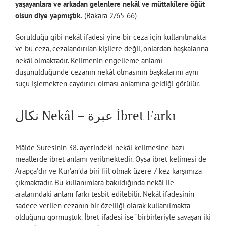
yaşayanlara ve arkadan gelenlere nekâl ve müttakîlere öğüt
olsun diye yapmıştık.
(Bakara 2/65-66)
Görüldüğü gibi nekâl ifadesi yine bir ceza için kullanılmakta
ve bu ceza, cezalandırılan kişilere değil, onlardan başkalarına
nekâl olmaktadır. Kelimenin engelleme anlamı
düşünüldüğünde cezanın nekâl olmasının başkalarını aynı
suçu işlemekten caydırıcı olması anlamına geldiği görülür.
نكال Nekâl – عبرة İbret Farkı
Mâide Suresinin 38. ayetindeki nekâl kelimesine bazı
meallerde ibret anlamı verilmektedir. Oysa ibret kelimesi de
Arapça’dır ve Kur’an’da biri fiil olmak üzere 7 kez karşımıza
çıkmaktadır. Bu kullanımlara bakıldığında nekâl ile
aralarındaki anlam farkı tesbit edilebilir. Nekâl ifadesinin
sadece verilen cezanın bir özelliği olarak kullanılmakta
olduğunu görmüştük. İbret ifadesi ise “birbirleriyle savaşan iki