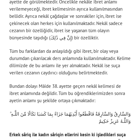
ayette de görülmektedir. Öncelikle nekâle ibret anlamı
verilemeyeceği, ibret kelimesinin ayrıca kullanılmasından
bellidir. Ayrıca nekâl çağdaşlar ve sonrakiler için, ibret ise
çekinecek olan herkes için kullanılmaktadır. Nekâl sadece
cezanın bir özelliğidir, ibret ise yaşanan tüm olayın
bünyesinde taşıdığı (إِنَّ فِي ذَٰلِكَ) bir özelliktir.
Tüm bu farklardan da anlaşıldığı gibi ibret, bir olay veya
durumdan çıkarılacak ders anlamında kullanılmaktadır. Kelime
dilimizde de bu anlamı ile yer almaktadır. Nekâl ise suça
verilen cezanın caydırıcı olduğunu belirtmektedir.
Bundan dolayı Mâide 38. ayette geçen nekâl kelimesi de
ibret anlamında değildir. Tüm bu öğrendiklerimizden sonra
ayetin anlamı şu şekilde ortaya çıkmaktadır:
وَالسَّارِقُ وَالسَّارِقَةُ فَاقْطَعُوا أَيْدِيَهُمَا جَزَاءً بِمَا كَسَبَا نَكَالًا مِّنَ اللَّـهِ ۗ
وَاللَّـهُ عَزِيزٌ حَكِيمٌ
Erkek sâriq ile kadın sâriqin ellerini kesin ki işledikleri suça