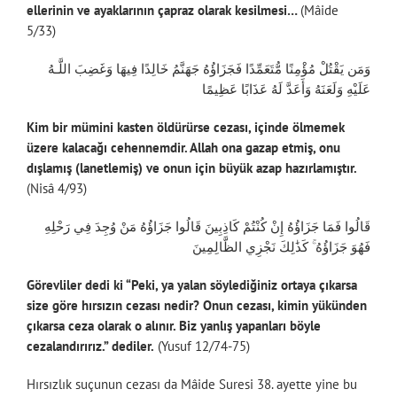
ellerinin ve ayaklarının çapraz olarak kesilmesi…
(Mâide
5/33)
وَمَن يَقْتُلْ مُؤْمِنًا مُّتَعَمِّدًا فَجَزَاؤُهُ جَهَنَّمُ خَالِدًا فِيهَا وَغَضِبَ اللَّـهُ
عَلَيْهِ وَلَعَنَهُ وَأَعَدَّ لَهُ عَذَابًا عَظِيمًا
Kim bir mümini kasten öldürürse cezası, içinde ölmemek
üzere kalacağı cehennemdir. Allah ona gazap etmiş, onu
dışlamış (lanetlemiş) ve onun için büyük azap hazırlamıştır.
(Nisâ 4/93)
قَالُوا فَمَا جَزَاؤُهُ إِنْ كُنْتُمْ كَاذِبِينَ قَالُوا جَزَاؤُهُ مَنْ وُجِدَ فِي رَحْلِهِ
فَهُوَ جَزَاؤُهُ ۚ كَذَٰلِكَ نَجْزِي الظَّالِمِينَ
Görevliler dedi ki “Peki, ya yalan söylediğiniz ortaya çıkarsa
size göre hırsızın cezası nedir? Onun cezası, kimin yükünden
çıkarsa ceza olarak o alınır. Biz yanlış yapanları böyle
cezalandırırız.” dediler.
(Yusuf 12/74-75)
Hırsızlık suçunun cezası da Mâide Suresi 38. ayette yine bu