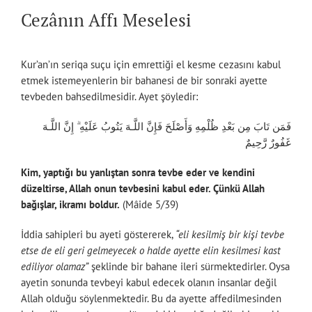
Cezânın Affı Meselesi
Kur’an’ın seriqa suçu için emrettiği el kesme cezasını kabul
etmek istemeyenlerin bir bahanesi de bir sonraki ayette
tevbeden bahsedilmesidir. Ayet şöyledir:
فَمَن تَابَ مِن بَعْدِ ظُلْمِهِ وَأَصْلَحَ فَإِنَّ اللَّـهَ يَتُوبُ عَلَيْهِ ۗ إِنَّ اللَّـهَ
غَفُورٌ رَّحِيمٌ
Kim, yaptığı bu yanlıştan sonra tevbe eder ve kendini
düzeltirse, Allah onun tevbesini kabul eder. Çünkü Allah
bağışlar, ikramı boldur.
(Mâide 5/39)
İddia sahipleri bu ayeti göstererek,
“eli kesilmiş bir kişi tevbe
etse de eli geri gelmeyecek o halde ayette elin kesilmesi kast
ediliyor olamaz”
şeklinde bir bahane ileri sürmektedirler. Oysa
ayetin sonunda tevbeyi kabul edecek olanın insanlar değil
Allah olduğu söylenmektedir. Bu da ayette affedilmesinden