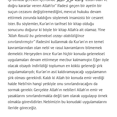
doğru kararlar veren Allah’tır” ifadesi geçen bir ayetin bir
suçun cezasını değiştiremediğini, mevcut hukuku devam
ettirmek zorunda kaldığını söylemek insanüstü bir cesaret
ister. Bu söylemler, Kur’an’ın tarihsel bir kitap olduğu
sonucunu doğurur ki böyle bir kitap Allah’a ait olamaz. Yine
“Allah Rasulü bu geleneksel cezayı olabildiğince
sınırlandırmıştır”
ifadesini kullanmak da Kur’an’ın en temel
kavramlarından olan nebî ve rasul kavramlarını bilmemek
demektir. Herşeyden önce Kur’an hiçbir konuda geleneksel
uygulamaları devam ettirmeye mecbur kalmamıştır. Eğer öyle
olacak olsaydı indirildiği toplumun en köklü geleneği şirk
uygulamalarıydı; Kur’an’ın asıl kaldıramayacağı uygulamanın
şirk olması gerekirdi. Kaldı ki Allah bir konuda emir verdiği
halde Nebî’nin hangi yetkiyle onu sınırlandıracağını da
sormak gerekir. Gerçekte Allah’ın nebîleri Allah’ın emir ve
yasaklarını sınırlandırmakla değil tam olarak uygulayıp örnek
olmakla görevlidirler. Nebimizin bu konudaki uygulamalarını
ileride göreceğiz.