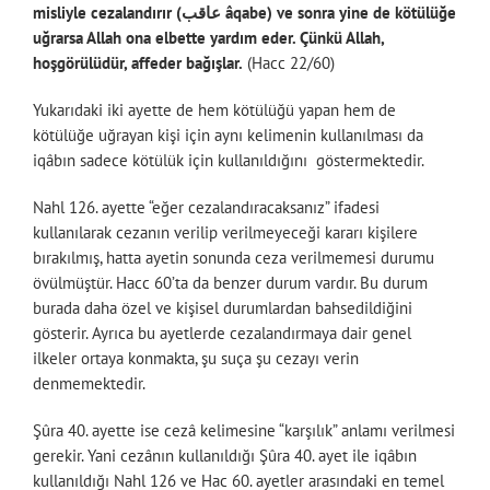
misliyle cezalandırır (عاقب âqabe) ve sonra yine de kötülüğe
uğrarsa Allah ona elbette yardım eder. Çünkü Allah,
hoşgörülüdür, affeder bağışlar.
(Hacc 22/60)
Yukarıdaki iki ayette de hem kötülüğü yapan hem de
kötülüğe uğrayan kişi için aynı kelimenin kullanılması da
iqâbın sadece kötülük için kullanıldığını göstermektedir.
Nahl 126. ayette “eğer cezalandıracaksanız” ifadesi
kullanılarak cezanın verilip verilmeyeceği kararı kişilere
bırakılmış, hatta ayetin sonunda ceza verilmemesi durumu
övülmüştür. Hacc 60’ta da benzer durum vardır. Bu durum
burada daha özel ve kişisel durumlardan bahsedildiğini
gösterir. Ayrıca bu ayetlerde cezalandırmaya dair genel
ilkeler ortaya konmakta, şu suça şu cezayı verin
denmemektedir.
Şûra 40. ayette ise cezâ kelimesine “karşılık” anlamı verilmesi
gerekir. Yani cezânın kullanıldığı Şûra 40. ayet ile iqâbın
kullanıldığı Nahl 126 ve Hac 60. ayetler arasındaki en temel