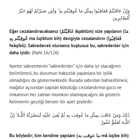
وَإِنْ عَاقَبْتُمْ فَعَاقِبُوا بِمِثْلِ مَا عُوقِبْتُم بِهِ ۖ وَلَئِن صَبَرْتُمْ لَهُوَ خَيْرٌ
لِّلصَّابِرِينَ
Eğer cezalandıracaksanız (
عَاقَبْتُمْ âqabtüm)
size yapılanın (
مَا
عُوقِبْتُم بِهِ ma ûqibtum bih)
dengiyle cezalandırın (
فَعَاقِبُوا
feâqibû)
. Sabredecek olursanız kuşkusuz bu, sabredenler için
daha iyidir.
(Nahl 16/126)
Ayette sabretmenin “sabredenler” için daha iyi olacağının
belirtilmesi, bu durumun haksızlık yapanlara bir iyilik
olmadığını da göstermektedir. Burada sabırdan bahsedilmesi,
mağdur açısından yapılan kötülüğü cezalandırma gücü ve
imkanının her zaman mümkün olamayacağını da gösterir.
Kelimenin geçtiği benzer bir ayet şöyledir:
ذَٰلِكَ وَمَنْ عَاقَبَ بِمِثْلِ مَا عُوقِبَ بِهِ ثُمَّ بُغِيَ عَلَيْهِ لَيَنصُرَنَّهُ اللَّـهُ ۗ إِنَّ
اللَّـهَ لَعَفُوٌّ غَفُورٌ
Bu böyledir; kim kendine yapılanı (ما عوقب به mâ ûqibe bih)