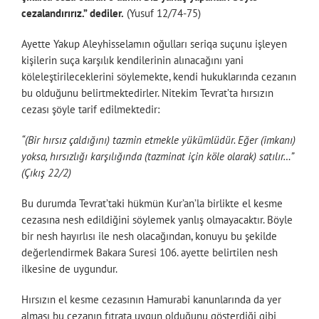
cezalandırırız.” dediler.
(Yusuf 12/74-75)
Ayette Yakup Aleyhisselamın oğulları seriqa suçunu işleyen
kişilerin suça karşılık kendilerinin alınacağını yani
köleleştirileceklerini söylemekte, kendi hukuklarında cezanın
bu olduğunu belirtmektedirler. Nitekim Tevrat’ta hırsızın
cezası şöyle tarif edilmektedir:
“(Bir hırsız çaldığını) tazmin etmekle yükümlüdür. Eğer (imkanı)
yoksa, hırsızlığı karşılığında (tazminat için köle olarak) satılır…”
(Çıkış 22/2)
Bu durumda Tevrat’taki hükmün Kur’an’la birlikte el kesme
cezasına nesh edildiğini söylemek yanlış olmayacaktır. Böyle
bir nesh hayırlısı ile nesh olacağından, konuyu bu şekilde
değerlendirmek Bakara Suresi 106. ayette belirtilen nesh
ilkesine de uygundur.
Hırsızın el kesme cezasının Hamurabi kanunlarında da yer
alması bu cezanın fıtrata uygun olduğunu gösterdiği gibi