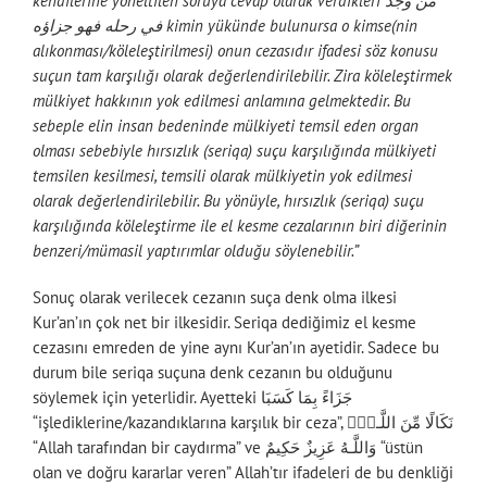
kendilerine yöneltilen soruya cevap olarak verdikleri من وجد
في رحله فهو جزاؤه kimin yükünde bulunursa o kimse(nin
alıkonması/köleleştirilmesi) onun cezasıdır ifadesi söz konusu
suçun tam karşılığı olarak değerlendirilebilir. Zira köleleştirmek
mülkiyet hakkının yok edilmesi anlamına gelmektedir. Bu
sebeple elin insan bedeninde mülkiyeti temsil eden organ
olması sebebiyle hırsızlık (seriqa) suçu karşılığında mülkiyeti
temsilen kesilmesi, temsili olarak mülkiyetin yok edilmesi
olarak değerlendirilebilir. Bu yönüyle, hırsızlık (seriqa) suçu
karşılığında köleleştirme ile el kesme cezalarının biri diğerinin
benzeri/mümasil yaptırımlar olduğu söylenebilir.”
Sonuç olarak verilecek cezanın suça denk olma ilkesi
Kur’an’ın çok net bir ilkesidir. Seriqa dediğimiz el kesme
cezasını emreden de yine aynı Kur’an’ın ayetidir. Sadece bu
durum bile seriqa suçuna denk cezanın bu olduğunu
söylemek için yeterlidir. Ayetteki جَزَاءً بِمَا كَسَبَا
“işlediklerine/kazandıklarına karşılık bir ceza”, نَكَالًا مِّنَ اللَّـهِۗ
“Allah tarafından bir caydırma” ve وَاللَّـهُ عَزِيزٌ حَكِيمٌ “üstün
olan ve doğru kararlar veren” Allah’tır ifadeleri de bu denkliği