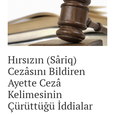
View
Larger
Image
Hırsızın (Sâriq)
Cezâsını Bildiren
Ayette Cezâ
Kelimesinin
Çürüttüğü İddialar