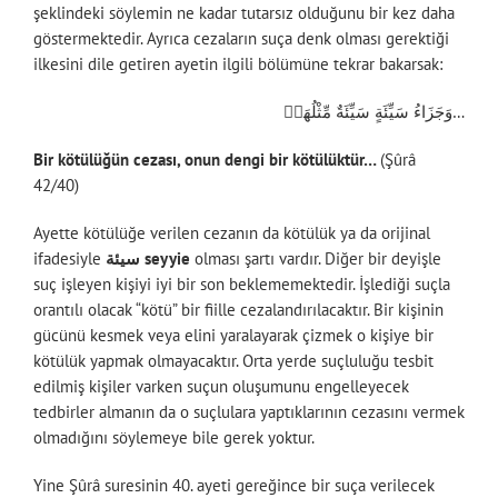
şeklindeki söylemin ne kadar tutarsız olduğunu bir kez daha
göstermektedir. Ayrıca cezaların suça denk olması gerektiği
ilkesini dile getiren ayetin ilgili bölümüne tekrar bakarsak:
وَجَزَاءُ سَيِّئَةٍ سَيِّئَةٌ مِّثْلُهَاۖ…
Bir kötülüğün cezası, onun dengi bir kötülüktür…
(Şûrâ
42/40)
Ayette kötülüğe verilen cezanın da kötülük ya da orijinal
ifadesiyle
سيئة seyyie
olması şartı vardır. Diğer bir deyişle
suç işleyen kişiyi iyi bir son beklememektedir. İşlediği suçla
orantılı olacak “kötü” bir fiille cezalandırılacaktır. Bir kişinin
gücünü kesmek veya elini yaralayarak çizmek o kişiye bir
kötülük yapmak olmayacaktır. Orta yerde suçluluğu tesbit
edilmiş kişiler varken suçun oluşumunu engelleyecek
tedbirler almanın da o suçlulara yaptıklarının cezasını vermek
olmadığını söylemeye bile gerek yoktur.
Yine Şûrâ suresinin 40. ayeti gereğince bir suça verilecek