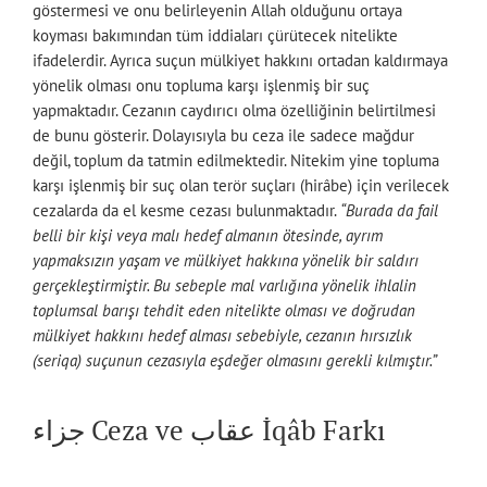
göstermesi ve onu belirleyenin Allah olduğunu ortaya
koyması bakımından tüm iddiaları çürütecek nitelikte
ifadelerdir. Ayrıca suçun mülkiyet hakkını ortadan kaldırmaya
yönelik olması onu topluma karşı işlenmiş bir suç
yapmaktadır. Cezanın caydırıcı olma özelliğinin belirtilmesi
de bunu gösterir. Dolayısıyla bu ceza ile sadece mağdur
değil, toplum da tatmin edilmektedir. Nitekim yine topluma
karşı işlenmiş bir suç olan terör suçları (hirâbe) için verilecek
cezalarda da el kesme cezası bulunmaktadır.
“Burada da fail
belli bir kişi veya malı hedef almanın ötesinde, ayrım
yapmaksızın yaşam ve mülkiyet hakkına yönelik bir saldırı
gerçekleştirmiştir. Bu sebeple mal varlığına yönelik ihlalin
toplumsal barışı tehdit eden nitelikte olması ve doğrudan
mülkiyet hakkını hedef alması sebebiyle, cezanın hırsızlık
(seriqa) suçunun cezasıyla eşdeğer olmasını gerekli kılmıştır.”
جزاء Ceza ve عقاب İqâb Farkı