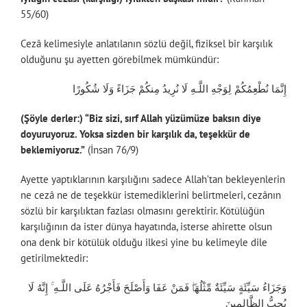
55/60)
Cezâ kelimesiyle anlatılanın sözlü değil, fiziksel bir karşılık
olduğunu şu ayetten görebilmek mümkündür:
إِنَّمَا نُطْعِمُكُمْ لِوَجْهِ اللَّـهِ لَا نُرِيدُ مِنكُمْ جَزَاءً وَلَا شُكُورًا
(Şöyle derler:) “Biz sizi, sırf Allah yüzümüze baksın diye
doyuruyoruz. Yoksa sizden bir karşılık da, teşekkür de
beklemiyoruz.”
(İnsan 76/9)
Ayette yaptıklarının karşılığını sadece Allah’tan bekleyenlerin
ne cezâ ne de teşekkür istemediklerini belirtmeleri, cezânın
sözlü bir karşılıktan fazlası olmasını gerektirir. Kötülüğün
karşılığının da ister dünya hayatında, isterse ahirette olsun
ona denk bir kötülük olduğu ilkesi yine bu kelimeyle dile
getirilmektedir:
وَجَزَاءُ سَيِّئَةٍ سَيِّئَةٌ مِّثْلُهَاۖ فَمَنْ عَفَا وَأَصْلَحَ فَأَجْرُهُ عَلَى اللَّـهِ ۚ إِنَّهُ لَا
يُحِبُّ الظَّالِمِينَ