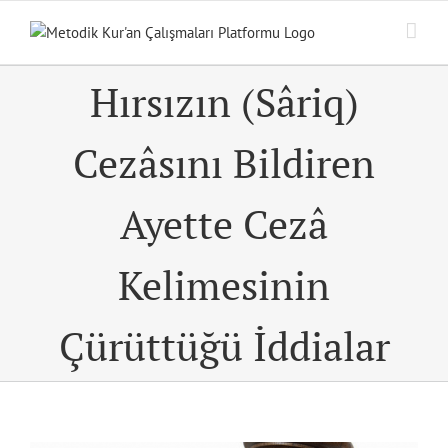
Skip
to
content
Hırsızın (Sâriq)
Cezâsını Bildiren
Ayette Cezâ
Kelimesinin
Çürüttüğü İddialar