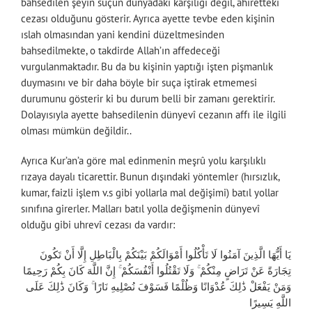
bahsedilen şeyin suçun dünyadaki karşılığı değil, ahiretteki
cezası olduğunu gösterir. Ayrıca ayette tevbe eden kişinin
ıslah olmasından yani kendini düzeltmesinden
bahsedilmekte, o takdirde Allah’ın affedeceği
vurgulanmaktadır. Bu da bu kişinin yaptığı işten pişmanlık
duymasını ve bir daha böyle bir suça iştirak etmemesi
durumunu gösterir ki bu durum belli bir zamanı gerektirir.
Dolayısıyla ayette bahsedilenin dünyevî cezanın affı ile ilgili
olması mümkün değildir..
Ayrıca Kur’an’a göre mal edinmenin meşrû yolu karşılıklı
rızaya dayalı ticarettir. Bunun dışındaki yöntemler (hırsızlık,
kumar, faizli işlem v.s gibi yollarla mal değişimi) batıl yollar
sınıfına girerler. Malları batıl yolla değişmenin dünyevî
olduğu gibi uhrevî cezası da vardır:
يَا أَيُّهَا الَّذِينَ آمَنُوا لَا تَأْكُلُوا أَمْوَالَكُمْ بَيْنَكُمْ بِالْبَاطِلِ إِلَّا أَنْ تَكُونَ
تِجَارَةً عَنْ تَرَاضٍ مِنْكُمْ ۚ وَلَا تَقْتُلُوا أَنْفُسَكُمْ ۚ إِنَّ اللَّهَ كَانَ بِكُمْ رَحِيمًا
وَمَنْ يَفْعَلْ ذَٰلِكَ عُدْوَانًا وَظُلْمًا فَسَوْفَ نُصْلِيهِ نَارًا ۚ وَكَانَ ذَٰلِكَ عَلَى
اللَّهِ يَسِيرًا