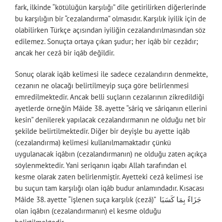
fark, ilkinde “kötülüğün karşılığı” dile getirilirken diğerlerinde
bu karşılığın bir “cezalandırma” olmasıdır. Karşılık iyilik için de
olabilirken Türkçe açısından iyiliğin cezalandırılmasından söz
edilemez. Sonuçta ortaya çıkan şudur; her iqâb bir cezâdır;
ancak her cezâ bir iqâb değildir.
Sonuç olarak iqâb kelimesi ile sadece cezalandırın denmekte,
cezanın ne olacağı belirtilmeyip suça göre belirlenmesi
emredilmektedir. Ancak belli suçların cezalarının zikredildiği
ayetlerde örneğin Mâide 38. ayette “sâriq ve sâriqanın ellerini
kesin” denilerek yapılacak cezalandırmanın ne olduğu net bir
şekilde belirtilmektedir. Diğer bir deyişle bu ayette iqâb
(cezalandırma) kelimesi kullanılmamaktadır çünkü
uygulanacak iqâbın (cezalandırmanın) ne olduğu zaten açıkça
söylenmektedir. Yani seriqanın iqabı Allah tarafından el
kesme olarak zaten belirlenmiştir. Ayetteki cezâ kelimesi ise
bu suçun tam karşılığı olan iqâb budur anlamındadır. Kısacası
Mâide 38. ayette “işlenen suça karşılık (cezâ)” جَزَاءً بِمَا كَسَبَا
olan iqâbın (cezalandırmanın) el kesme olduğu