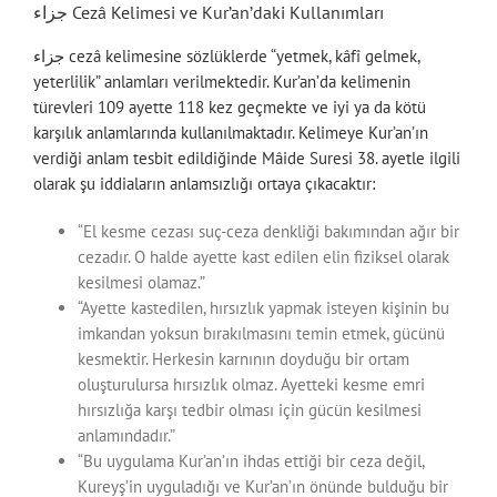
جزاء Cezâ Kelimesi ve Kur’an’daki Kullanımları
جزاء cezâ kelimesine sözlüklerde “yetmek, kâfî gelmek,
yeterlilik” anlamları verilmektedir. Kur’an’da kelimenin
türevleri 109 ayette 118 kez geçmekte ve iyi ya da kötü
karşılık anlamlarında kullanılmaktadır. Kelimeye Kur’an’ın
verdiği anlam tesbit edildiğinde Mâide Suresi 38. ayetle ilgili
olarak şu iddiaların anlamsızlığı ortaya çıkacaktır:
“El kesme cezası suç-ceza denkliği bakımından ağır bir
cezadır. O halde ayette kast edilen elin fiziksel olarak
kesilmesi olamaz.”
“Ayette kastedilen, hırsızlık yapmak isteyen kişinin bu
imkandan yoksun bırakılmasını temin etmek, gücünü
kesmektir. Herkesin karnının doyduğu bir ortam
oluşturulursa hırsızlık olmaz. Ayetteki kesme emri
hırsızlığa karşı tedbir olması için gücün kesilmesi
anlamındadır.”
“Bu uygulama Kur’an’ın ihdas ettiği bir ceza değil,
Kureyş’in uyguladığı ve Kur’an’ın önünde bulduğu bir