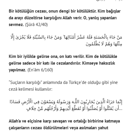
Bir kötülüğün cezası, onun dengi bir kötülüktür. Kim bağışlar
da arayı düzeltirse karşılığını Allah verir. O, yanlış yapanları
sevmez.
(Şûrâ 42/40)
مَنْ جَاءَ بِالْحَسَنَةِ فَلَهُ عَشْرُ أَمْثَالِهَا ۖ وَمَنْ جَاءَ بِالسَّيِّئَةِ فَلَا يُجْزَىٰ إِلَّا
مِثْلَهَا وَهُمْ لَا يُظْلَمُونَ
Kim bir iyilikle gelirse ona, on katı verilir. Kim de kötülükle
gelirse sadece bir katı ile cezalandırılır. Kimseye haksızlık
yapılmaz.
(En’âm 6/160)
“Suçların karşılığı” anlamında da Türkçe’de olduğu gibi yine
cezâ kelimesi kullanılır:
إِنَّمَا جَزَاءُ الَّذِينَ يُحَارِبُونَ اللَّـهَ وَرَسُولَهُ وَيَسْعَوْنَ فِي الْأَرْضِ فَسَادًا
أَن يُقَتَّلُوا أَوْ يُصَلَّبُوا أَوْ تُقَطَّعَ أَيْدِيهِمْ وَأَرْجُلُهُم مِّنْ خِلَافٍ…
Allah’a ve elçisine karşı savaşan ve ortalığı birbirine katmaya
çalışanların cezası öldürülmeleri veya asılmaları yahut