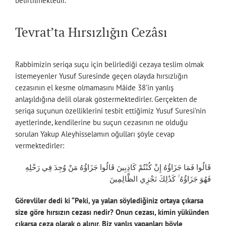
belirtilmektedir.
Tevrat’ta Hırsızlığın Cezâsı
Rabbimizin seriqa suçu için belirlediği cezaya teslim olmak
istemeyenler Yusuf Suresinde geçen olayda hırsızlığın
cezasının el kesme olmamasını Mâide 38’in yanlış
anlaşıldığına delil olarak göstermektedirler. Gerçekten de
seriqa suçunun özelliklerini tesbit ettiğimiz Yusuf Suresi’nin
ayetlerinde, kendilerine bu suçun cezasının ne olduğu
sorulan Yakup Aleyhisselamın oğulları şöyle cevap
vermektedirler:
قَالُوا فَمَا جَزَاؤُهُ إِنْ كُنْتُمْ كَاذِبِينَ قَالُوا جَزَاؤُهُ مَنْ وُجِدَ فِي رَحْلِهِ
فَهُوَ جَزَاؤُهُ ۚ كَذَٰلِكَ نَجْزِي الظَّالِمِينَ
Görevliler dedi ki “Peki, ya yalan söylediğiniz ortaya çıkarsa
size göre hırsızın cezası nedir? Onun cezası, kimin yükünden
çıkarsa ceza olarak o alınır. Biz yanlış yapanları böyle