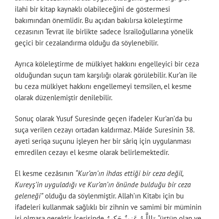
ilahi bir kitap kaynaklı olabileceğini de göstermesi
bakımından önemlidir. Bu açıdan bakılırsa köleleştirme
cezasının Tevrat ile birlikte sadece İsrailoğullarına yönelik
geçici bir cezalandırma olduğu da söylenebilir.
Ayrıca köleleştirme de mülkiyet hakkını engelleyici bir ceza
olduğundan suçun tam karşılığı olarak görülebilir. Kur’an ile
bu ceza mülkiyet hakkını engellemeyi temsilen, el kesme
olarak düzenlemiştir denilebilir.
Sonuç olarak Yusuf Suresinde geçen ifadeler Kur’an’da bu
suça verilen cezayı ortadan kaldırmaz. Mâide Suresinin 38.
ayeti seriqa suçunu işleyen her bir sâriq için uygulanması
emredilen cezayı el kesme olarak belirlemektedir.
El kesme cezâsının
“
Kur’an’ın ihdas ettiği bir ceza değil,
Kureyş’in uyguladığı ve Kur’an’ın önünde bulduğu bir ceza
geleneği”
olduğu da söylenmiştir. Allah’ın Kitabı için bu
ifadeleri kullanmak sağlıklı bir zihnin ve samimi bir müminin
işi olmasa gerektir. İçerisinde وَاللَّـهُ عَزِيزٌ حَكِيمٌ “üstün olan ve