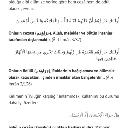
olduğu gibi dilimize yerine göre hem cezâ hem de ödül
olarak çevrilir:
أُولَـٰئِكَ جَزَاؤُهُمْ أَنَّ عَلَيْهِمْ لَعْنَةَ اللَّـهِ وَالْمَلَائِكَةِ وَالنَّاسِ أَجْمَعِينَ
Onların cezası (جزاؤهم), Allah, melekler ve bütün insanlar
tarafından dışlanmaktır.
(Âl-i İmrân 3/87)
أُولَـٰئِكَ جَزَاؤُهُم مَّغْفِرَةٌ مِّن رَّبِّهِمْ وَجَنَّاتٌ تَجْرِي مِن تَحْتِهَا الْأَنْهَارُ
خَالِدِينَ فِيهَا…
Onların ödülü (جزاؤهم), Rablerinin bağışlaması ve ölümsüz
olarak kalacakları, içinden ırmaklar akan bahçelerdir…
(Âl-i
İmrân 3/136)
Kelimenin “iyiliğin karşılığı” anlamındaki kullanımı bu durumu
daha iyi özetler:
هَلْ جَزَاءُ الْإِحْسَانِ إِلَّا الْإِحْسَان
İyiliğin cezâsı (karşılığı) iyilikten başkası mıdır?
(Rahmân