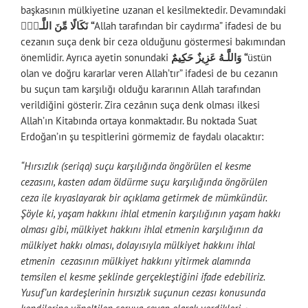
başkasının mülkiyetine uzanan el kesilmektedir. Devamındaki
نَكَالًا مِّنَ اللَّـهِۗ “
Allah tarafından bir caydırma” ifadesi de bu
cezanın suça denk bir ceza olduğunu göstermesi bakımından
önemlidir. Ayrıca ayetin sonundaki
وَاللَّـهُ عَزِيزٌ حَكِيمٌ “
üstün
olan ve doğru kararlar veren Allah’tır” ifadesi de bu cezanın
bu suçun tam karşılığı olduğu kararının Allah tarafından
verildiğini gösterir. Zira cezânın suça denk olması ilkesi
Allah’ın Kitabında ortaya konmaktadır. Bu noktada Suat
Erdoğan’ın şu tespitlerini görmemiz de faydalı olacaktır:
“Hırsızlık (seriqa) suçu karşılığında öngörülen el kesme
cezasını, kasten adam öldürme suçu karşılığında öngörülen
ceza ile kıyaslayarak bir açıklama getirmek de mümkündür.
Şöyle ki, yaşam hakkını ihlal etmenin karşılığının yaşam hakkı
olması gibi, mülkiyet hakkını ihlal etmenin karşılığının da
mülkiyet hakkı olması, dolayısıyla mülkiyet hakkını ihlal
etmenin cezasının mülkiyet hakkını yitirmek alamında
temsilen el kesme şeklinde gerçekleştiğini ifade edebiliriz.
Yusuf’un kardeşlerinin hırsızlık suçunun cezası konusunda