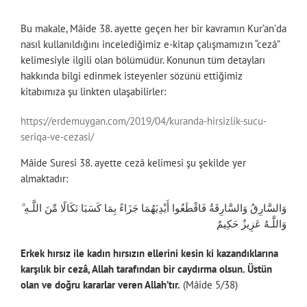
Bu makale, Mâide 38. ayette geçen her bir kavramın Kur’an’da
nasıl kullanıldığını incelediğimiz e-kitap çalışmamızın “cezâ”
kelimesiyle ilgili olan bölümüdür. Konunun tüm detayları
hakkında bilgi edinmek isteyenler sözünü ettiğimiz
kitabımıza şu linkten ulaşabilirler:
https://erdemuygan.com/2019/04/kuranda-hirsizlik-sucu-
seriqa-ve-cezasi/
Mâide Suresi 38. ayette cezâ kelimesi şu şekilde yer
almaktadır:
وَالسَّارِقُ وَالسَّارِقَةُ فَاقْطَعُوا أَيْدِيَهُمَا جَزَاءً بِمَا كَسَبَا نَكَالًا مِّنَ اللَّـهِ ۗ
وَاللَّـهُ عَزِيزٌ حَكِيمٌ
Erkek hırsız ile kadın hırsızın ellerini kesin ki kazandıklarına
karşılık bir cezâ, Allah tarafından bir caydırma olsun. Üstün
olan ve doğru kararlar veren Allah’tır.
(Mâide 5/38)