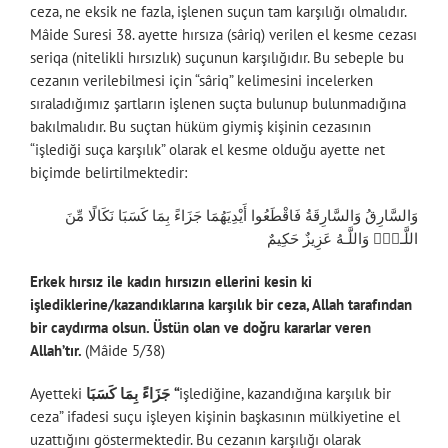
ceza, ne eksik ne fazla, işlenen suçun tam karşılığı olmalıdır.
Mâide Suresi 38. ayette hırsıza (sâriq) verilen el kesme cezası
seriqa (nitelikli hırsızlık) suçunun karşılığıdır. Bu sebeple bu
cezanın verilebilmesi için “sâriq” kelimesini incelerken
sıraladığımız şartların işlenen suçta bulunup bulunmadığına
bakılmalıdır. Bu suçtan hüküm giymiş kişinin cezasının
“işlediği suça karşılık” olarak el kesme olduğu ayette net
biçimde belirtilmektedir:
وَالسَّارِقُ وَالسَّارِقَةُ فَاقْطَعُوا أَيْدِيَهُمَا جَزَاءً بِمَا كَسَبَا نَكَالًا مِّنَ
اللَّـهِۗ وَاللَّـهُ عَزِيزٌ حَكِيمٌ
Erkek hırsız ile kadın hırsızın ellerini kesin ki
işlediklerine/kazandıklarına karşılık bir ceza, Allah tarafından
bir caydırma olsun. Üstün olan ve doğru kararlar veren
Allah’tır.
(Mâide 5/38)
Ayetteki
جَزَاءً بِمَا كَسَبَا “
işlediğine, kazandığına karşılık bir
ceza” ifadesi suçu işleyen kişinin başkasının mülkiyetine el
uzattığını göstermektedir. Bu cezanın karşılığı olarak