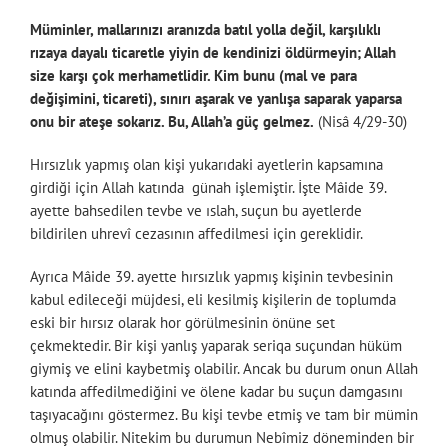
Müminler, mallarınızı aranızda batıl yolla değil, karşılıklı
rızaya dayalı ticaretle yiyin de kendinizi öldürmeyin; Allah
size karşı çok merhametlidir. Kim bunu (mal ve para
değişimini, ticareti), sınırı aşarak ve yanlışa saparak yaparsa
onu bir ateşe sokarız. Bu, Allah’a güç gelmez.
(Nisâ 4/29-30)
Hırsızlık yapmış olan kişi yukarıdaki ayetlerin kapsamına
girdiği için Allah katında günah işlemiştir. İşte Mâide 39.
ayette bahsedilen tevbe ve ıslah, suçun bu ayetlerde
bildirilen uhrevî cezasının affedilmesi için gereklidir.
Ayrıca Mâide 39. ayette hırsızlık yapmış kişinin tevbesinin
kabul edileceği müjdesi, eli kesilmiş kişilerin de toplumda
eski bir hırsız olarak hor görülmesinin önüne set
çekmektedir. Bir kişi yanlış yaparak seriqa suçundan hüküm
giymiş ve elini kaybetmiş olabilir. Ancak bu durum onun Allah
katında affedilmediğini ve ölene kadar bu suçun damgasını
taşıyacağını göstermez. Bu kişi tevbe etmiş ve tam bir mümin
olmuş olabilir. Nitekim bu durumun Nebîmiz döneminden bir