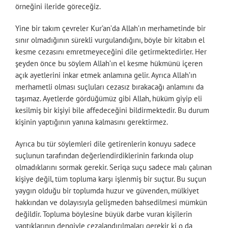
örneğini ileride göreceğiz.
Yine bir takım çevreler Kur’an’da Allah’ın merhametinde bir
sınır olmadığının sürekli vurgulandığını, böyle bir kitabın el
kesme cezasını emretmeyeceğini dile getirmektedirler. Her
şeyden önce bu söylem Allah’ın el kesme hükmünü içeren
açık ayetlerini inkar etmek anlamına gelir. Ayrıca Allah’ın
merhametli olması suçluları cezasız bırakacağı anlamını da
taşımaz. Ayetlerde gördüğümüz gibi Allah, hüküm giyip eli
kesilmiş bir kişiyi bile affedeceğini bildirmektedir. Bu durum
kişinin yaptığının yanına kalmasını gerektirmez.
Ayrıca bu tür söylemleri dile getirenlerin konuyu sadece
suçlunun tarafından değerlendirdiklerinin farkında olup
olmadıklarını sormak gerekir. Seriqa suçu sadece malı çalınan
kişiye değil, tüm topluma karşı işlenmiş bir suçtur. Bu suçun
yaygın olduğu bir toplumda huzur ve güvenden, mülkiyet
hakkından ve dolayısıyla gelişmeden bahsedilmesi mümkün
değildir. Topluma böylesine büyük darbe vuran kişilerin
yaptıklarının dengiyle cezalandırılmaları gerekir ki o da