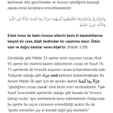
kelimeyle dile getirilmekte ve hırsızın işlediğinin karşılığı
olarak elinin kesilmesi emredilmektedir:
وَالسَّارِقُ وَالسَّارِقَةُ فَاقْطَعُوا أَيْدِيَهُمَا جَزَاءً بِمَا كَسَبَا نَكَالًا مِّنَ اللَّـهِ ۗ
وَاللَّـهُ عَزِيزٌ حَكِيمٌ
Erkek hırsız ile kadın hırsızın ellerini kesin ki kazandıklarına
karşılık bir ceza, Allah tarafından bir caydırma olsun. Üstün
olan ve doğru kararlar veren Allah’tır.
(Mâide 5/38)
Görüldüğü gibi Mâide 33. ayette terör suçunun cezası, Nisâ
93. ayette bir mümini kasten öldürmenin cezası ve Yusuf 74,
75. ayetlerde de hırsızlık suçunun cezası kullanımlarında tıpkı
Türkçede olduğu gibi
جزاء cezâ
kelimesi kullanılmaktadır. Bu
durum Mâide 38. ayet için de aynıdır. Ayette
جَزَاءً بِمَا كَسَبَا
“işlediğinin cezası olarak” elini kesin emri verilmektedir. Tıpkı
Yusuf Suresindeki ayetlerde olduğu gibi burada da “hırsızın
(sâriq) cezâsı” aynı kelimelerle konu edilmektedir. Dolayısıyla
bu ayette bu suçun cezasının emredildiği açıktır. Bu da
“ayette emredilen şey el kesmek değil güç kesmektir”