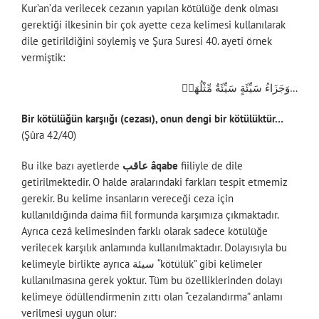
Kur’an’da verilecek cezanın yapılan kötülüğe denk olması
gerektiği ilkesinin bir çok ayette ceza kelimesi kullanılarak
dile getirildiğini söylemiş ve Şura Suresi 40. ayeti örnek
vermiştik:
وَجَزَاءُ سَيِّئَةٍ سَيِّئَةٌ مِّثْلُهَاۖ…
Bir kötülüğün karşıığı (cezası), onun dengi bir kötülüktür…
(Şûra 42/40)
Bu ilke bazı ayetlerde
عاقب âqabe
fiiliyle de dile
getirilmektedir. O halde aralarındaki farkları tespit etmemiz
gerekir. Bu kelime insanların vereceği ceza için
kullanıldığında daima fiil formunda karşımıza çıkmaktadır.
Ayrıca cezâ kelimesinden farklı olarak sadece kötülüğe
verilecek karşılık anlamında kullanılmaktadır. Dolayısıyla bu
kelimeyle birlikte ayrıca سيئة “kötülük” gibi kelimeler
kullanılmasına gerek yoktur. Tüm bu özelliklerinden dolayı
kelimeye ödüllendirmenin zıttı olan “cezalandırma” anlamı
verilmesi uygun olur: