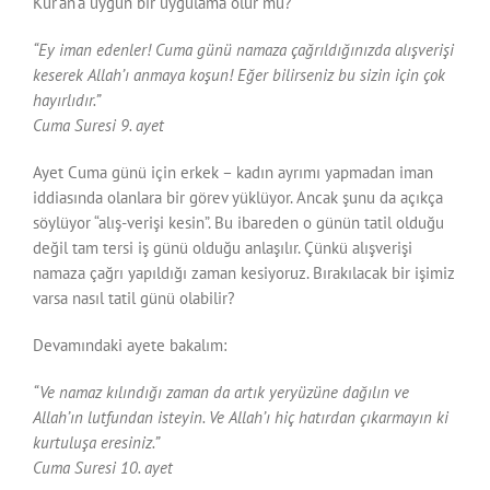
Kur’an’a uygun bir uygulama olur mu?
“Ey iman edenler! Cuma günü namaza çağrıldığınızda alışverişi
keserek Allah’ı anmaya koşun! Eğer bilirseniz bu sizin için çok
hayırlıdır.”
Cuma Suresi 9. ayet
Ayet Cuma günü için erkek – kadın ayrımı yapmadan iman
iddiasında olanlara bir görev yüklüyor. Ancak şunu da açıkça
söylüyor “alış-verişi kesin”. Bu ibareden o günün tatil olduğu
değil tam tersi iş günü olduğu anlaşılır. Çünkü alışverişi
namaza çağrı yapıldığı zaman kesiyoruz. Bırakılacak bir işimiz
varsa nasıl tatil günü olabilir?
Devamındaki ayete bakalım:
“Ve namaz kılındığı zaman da artık yeryüzüne dağılın ve
Allah’ın lutfundan isteyin. Ve Allah’ı hiç hatırdan çıkarmayın ki
kurtuluşa eresiniz.”
Cuma Suresi 10. ayet