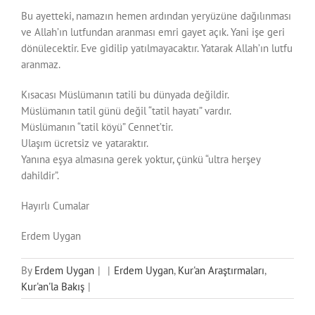
Bu ayetteki, namazın hemen ardından yeryüzüne dağılınması
ve Allah’ın lutfundan aranması emri gayet açık. Yani işe geri
dönülecektir. Eve gidilip yatılmayacaktır. Yatarak Allah’ın lutfu
aranmaz.
Kısacası Müslümanın tatili bu dünyada değildir.
Müslümanın tatil günü değil “tatil hayatı” vardır.
Müslümanın “tatil köyü” Cennet’tir.
Ulaşım ücretsiz ve yataraktır.
Yanına eşya almasına gerek yoktur, çünkü “ultra herşey
dahildir”.
Hayırlı Cumalar
Erdem Uygan
By
Erdem Uygan
|
|
Erdem Uygan
,
Kur'an Araştırmaları
,
Kur'an'la Bakış
|