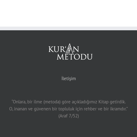
İletişim
“Onlara, bir ilme (metoda) göre açıkladığımız Kitap getirdik.
O, inanan ve güvenen bir topluluk için rehber ve bir ikramdır.”
(Araf 7/52)