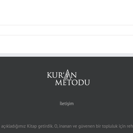
İletişim
 açıkladığımız Kitap getirdik. O, inanan ve güvenen bir topluluk için rehb