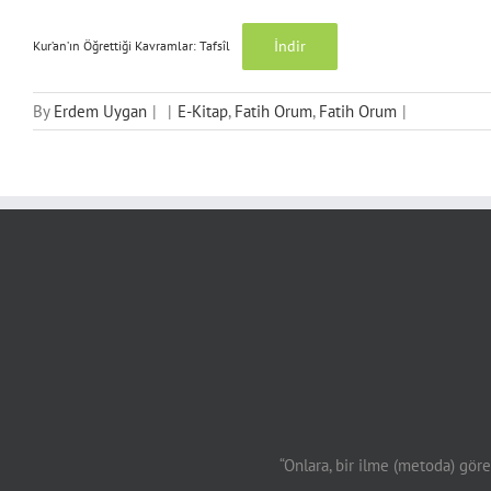
İndir
Kur’an’ın Öğrettiği Kavramlar: Tafsîl
By
Erdem Uygan
|
|
E-Kitap
,
Fatih Orum
,
Fatih Orum
|
“Onlara, bir ilme (metoda) göre