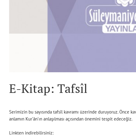
E-Kitap: Tafsîl
Serimizin bu sayısında tafsîl kavramı üzerinde duruyoruz. Önce ka
anlamın Kur’ân’ın anlaşılması açısından önemini tespit edeceğiz.
Linkten indirebilirsiniz: