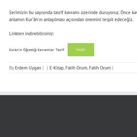
Serimizin bu sayısında tasrîf kavramı üzerinde duruyoruz. Önce ka
anlamın Kur’ân’ın anlaşılması açısından önemini tespit edeceğiz.
Linkten indirebilirsiniz:
İndir
Kur’an’ın Öğrettiği Kavramlar: Tasrîf
By
Erdem Uygan
|
|
E-Kitap
,
Fatih Orum
,
Fatih Orum
|