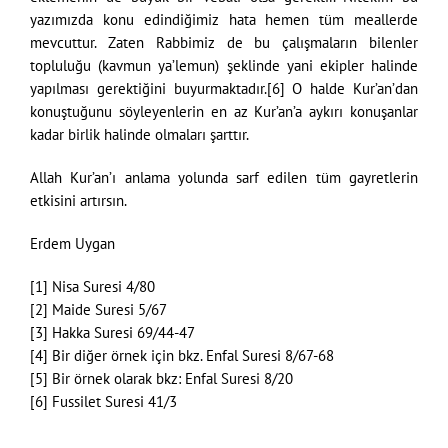
yazımızda konu edindiğimiz hata hemen tüm meallerde
mevcuttur. Zaten Rabbimiz de bu çalışmaların bilenler
topluluğu (kavmun ya’lemun) şeklinde yani ekipler halinde
yapılması gerektiğini buyurmaktadır.[6] O halde Kur’an’dan
konuştuğunu söyleyenlerin en az Kur’an’a aykırı konuşanlar
kadar birlik halinde olmaları şarttır.
Allah Kur’an’ı anlama yolunda sarf edilen tüm gayretlerin
etkisini artırsın.
Erdem Uygan
[1] Nisa Suresi 4/80
[2] Maide Suresi 5/67
[3] Hakka Suresi 69/44-47
[4] Bir diğer örnek için bkz. Enfal Suresi 8/67-68
[5] Bir örnek olarak bkz: Enfal Suresi 8/20
[6] Fussilet Suresi 41/3