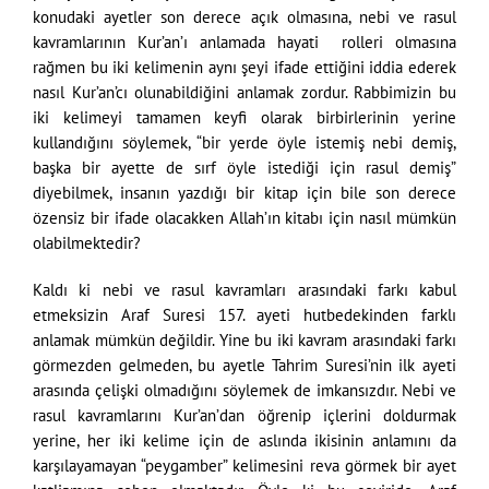
konudaki ayetler son derece açık olmasına, nebi ve rasul
kavramlarının Kur’an’ı anlamada hayati rolleri olmasına
rağmen bu iki kelimenin aynı şeyi ifade ettiğini iddia ederek
nasıl Kur’an’cı olunabildiğini anlamak zordur. Rabbimizin bu
iki kelimeyi tamamen keyfi olarak birbirlerinin yerine
kullandığını söylemek, “bir yerde öyle istemiş nebi demiş,
başka bir ayette de sırf öyle istediği için rasul demiş”
diyebilmek, insanın yazdığı bir kitap için bile son derece
özensiz bir ifade olacakken Allah’ın kitabı için nasıl mümkün
olabilmektedir?
Kaldı ki nebi ve rasul kavramları arasındaki farkı kabul
etmeksizin Araf Suresi 157. ayeti hutbedekinden farklı
anlamak mümkün değildir. Yine bu iki kavram arasındaki farkı
görmezden gelmeden, bu ayetle Tahrim Suresi’nin ilk ayeti
arasında çelişki olmadığını söylemek de imkansızdır. Nebi ve
rasul kavramlarını Kur’an’dan öğrenip içlerini doldurmak
yerine, her iki kelime için de aslında ikisinin anlamını da
karşılayamayan “peygamber” kelimesini reva görmek bir ayet