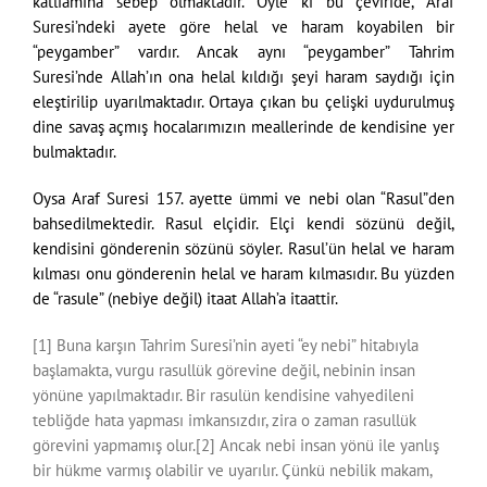
katliamına sebep olmaktadır. Öyle ki bu çeviride, Araf
Suresi’ndeki ayete göre helal ve haram koyabilen bir
“peygamber” vardır. Ancak aynı “peygamber” Tahrim
Suresi’nde Allah’ın ona helal kıldığı şeyi haram saydığı için
eleştirilip uyarılmaktadır. Ortaya çıkan bu çelişki uydurulmuş
dine savaş açmış hocalarımızın meallerinde de kendisine yer
bulmaktadır.
Oysa Araf Suresi 157. ayette ümmi ve nebi olan “Rasul”den
bahsedilmektedir. Rasul elçidir. Elçi kendi sözünü değil,
kendisini gönderenin sözünü söyler. Rasul’ün helal ve haram
kılması onu gönderenin helal ve haram kılmasıdır. Bu yüzden
de “rasule” (nebiye değil) itaat Allah’a itaattir.
[1] Buna karşın Tahrim Suresi’nin ayeti “ey nebi” hitabıyla
başlamakta, vurgu rasullük görevine değil, nebinin insan
yönüne yapılmaktadır. Bir rasulün kendisine vahyedileni
tebliğde hata yapması imkansızdır, zira o zaman rasullük
görevini yapmamış olur.[2] Ancak nebi insan yönü ile yanlış
bir hükme varmış olabilir ve uyarılır. Çünkü nebilik makam,