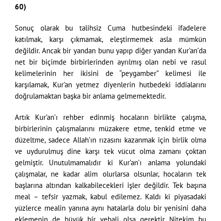
60)
Sonuç olarak bu talihsiz Cuma hutbesindeki ifadelere
katılmak, karşı çıkmamak, eleştirmemek asla mümkün
değildir. Ancak bir yandan bunu yapıp diğer yandan Kur’an’da
net bir biçimde birbirlerinden ayrılmış olan nebi ve rasul
kelimelerinin her ikisini de “peygamber” kelimesi ile
karşılamak, Kur’an yetmez diyenlerin hutbedeki iddialarını
doğrulamaktan başka bir anlama gelmemektedir.
Artık Kur’an’ı rehber edinmiş hocaların birlikte çalışma,
birbirlerinin çalışmalarını müzakere etme, tenkid etme ve
düzeltme, sadece Allah’ın rızasını kazanmak için birlik olma
ve uydurulmuş dine karşı tek vücut olma zamanı çoktan
gelmiştir. Unutulmamalıdır ki Kur’an’ı anlama yolundaki
çalışmalar, ne kadar alim olurlarsa olsunlar, hocaların tek
başlarına altından kalkabilecekleri işler değildir. Tek başına
meal – tefsir yazmak, kabul edilemez. Kaldı ki piyasadaki
yüzlerce mealin yanına aynı hatalarla dolu bir yenisini daha
eklemenin de büyük bir vebali olsa gerektir. Nitekim bu