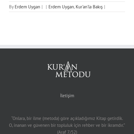
By
Erdem Uygan
|
|
Erdem Uygan
,
Kur'an'la Bakış
|
İletişim
“Onlara, bir ilme (metoda) göre açıkladığımız Kitap getirdik.
O, inanan ve güvenen bir topluluk için rehber ve bir ikramdır.”
(Araf 7/52)