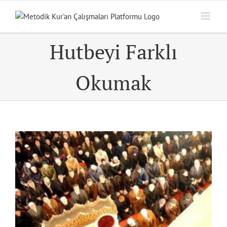
Skip
to
content
Hutbeyi Farklı
Okumak
View
Larger
Image