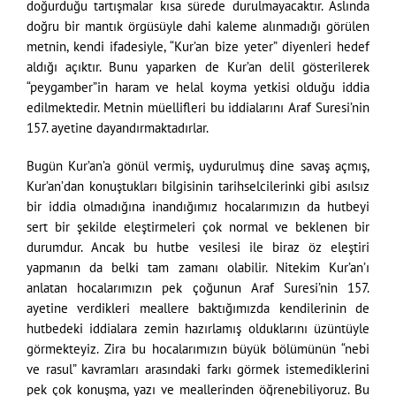
doğurduğu tartışmalar kısa sürede durulmayacaktır. Aslında
doğru bir mantık örgüsüyle dahi kaleme alınmadığı görülen
metnin, kendi ifadesiyle, “Kur’an bize yeter” diyenleri hedef
aldığı açıktır. Bunu yaparken de Kur’an delil gösterilerek
“peygamber”in haram ve helal koyma yetkisi olduğu iddia
edilmektedir. Metnin müellifleri bu iddialarını Araf Suresi’nin
157. ayetine dayandırmaktadırlar.
Bugün Kur’an’a gönül vermiş, uydurulmuş dine savaş açmış,
Kur’an’dan konuştukları bilgisinin tarihselcilerinki gibi asılsız
bir iddia olmadığına inandığımız hocalarımızın da hutbeyi
sert bir şekilde eleştirmeleri çok normal ve beklenen bir
durumdur. Ancak bu hutbe vesilesi ile biraz öz eleştiri
yapmanın da belki tam zamanı olabilir. Nitekim Kur’an’ı
anlatan hocalarımızın pek çoğunun Araf Suresi’nin 157.
ayetine verdikleri meallere baktığımızda kendilerinin de
hutbedeki iddialara zemin hazırlamış olduklarını üzüntüyle
görmekteyiz. Zira bu hocalarımızın büyük bölümünün “nebi
ve rasul” kavramları arasındaki farkı görmek istemediklerini
pek çok konuşma, yazı ve meallerinden öğrenebiliyoruz. Bu