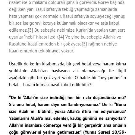
risalet ise o makamı dolduran şahsın görevidir. Görev başında
değilken yani rasul sıfatıyla tebliğ yapmadığı zamanlarda
hata yapması çok normaldir. Rasul sıfatıyla söyleyeceği yanlış
bir söz ise görevi kötüye kullanmak olacaktır ve asla kabul
edilemez.[3] Bu sebeple nebimize Kur’an’da yapılan tüm sert
uyarılar “nebi” hitabı iledir.[4] Ve yine bu sebeple Allah’a ve
Rasulüne itaati emreden bir çok ayete[5] rağmen nebiye
itaati emreden tek bir ayet yoktur.
Üstelik de kerim kitabımızda, bir şeyi helal veya haram kılma
yetkisinin Allah’tan başkasına ait olamayacağı ile ilgili
aşağıdaki gibi bir çok ayet vardır. O halde bir “peygamber”in
helal – haram kılması nasıl kabul edilebilir?:
“De ki “Allah’ın size indirdiği her bir rızkı düşündünüz mü?
Siz onu helal, haram diye sınıflandırıyorsunuz.” De ki “Bunu
size Allah mı bildirdi, yoksa Allah’a iftira mı ediyorsunuz?
Yalanlarını Allah’a mal edenler, kalkış gününü ne sanıyorlar?
Allah’ın insanlara cömertçe verdiği bir gerçektir ama onların
çoğu görevlerini yerine getirmezler.” (Yunus Suresi 10/59-