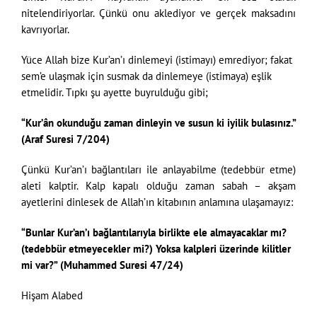
nitelendiriyorlar. Çünkü onu aklediyor ve gerçek maksadını
kavrıyorlar.
Yüce Allah bize Kur’an’ı dinlemeyi (istimayı) emrediyor; fakat
sem’e ulaşmak için susmak da dinlemeye (istimaya) eşlik
etmelidir. Tıpkı şu ayette buyrulduğu gibi;
“Kur’ân okunduğu zaman dinleyin ve susun ki iyilik bulasınız.”
(Araf Suresi 7/204)
Çünkü Kur’an’ı bağlantıları ile anlayabilme (tedebbür etme)
aleti kalptir. Kalp kapalı olduğu zaman sabah – akşam
ayetlerini dinlesek de Allah’ın kitabının anlamına ulaşamayız:
“Bunlar Kur’an’ı bağlantılarıyla birlikte ele almayacaklar mı?
(tedebbür etmeyecekler mi?) Yoksa kalp­leri üzerinde kilitler
mi var?” (Muhammed Suresi 47/24)
Hişam Alabed