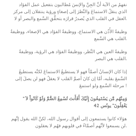
نفهمُ من الآية أنَّ الجِنَّ والإنسَ مُطالبون بتفعيل عمل الفؤاد
الذي ينقلُ الاستماعَ والنَّظرَ إلى إصغاءٍ ورؤية ينتقلان إلى مركز
العقل في القلب الذي يُصدرُ قرارَه بتحقُّقِ السَّمع والبصر أو لا.
وظيفةُ الأُذُن هي الاستماع، ووظيفةُ الفؤاد هي الإصغاء، ووظيفةُ
القلب هي السَّمع.
وظيفةُ العين هي النَّظر، ووظيفةُ الفؤاد هي الرؤية، ووظيفةُ
القلب هي البصر
.
إذا كان الإنسانُ أصمَّاً فهو لا يستطيعُ الاستماعَ لكنَّه يستطيعُ
السَّمعَ بقلبه، أمَّا إن كانَ أصمَّ القلب لا يعقلُ فهو لن يصلَ إلى
مرحلة السَّمع ولو استمعَ !
” وَمِنْهُم مَّن يَسْتَمِعُونَ إِلَيْكَ أَفَأَنتَ تُسْمِعُ الصُّمَّ وَلَوْ كَانُواْ لاَ
يَعْقِلُونَ” يونُس 42
هؤلاء كانوا يستمعون إلى أقوال رسول الله، لكنَّ الله يقول إنَّهم
لن يسمعوا لأنَّهم أصمَّاءُ في قلوبهم فهُم لا يعقلون
.