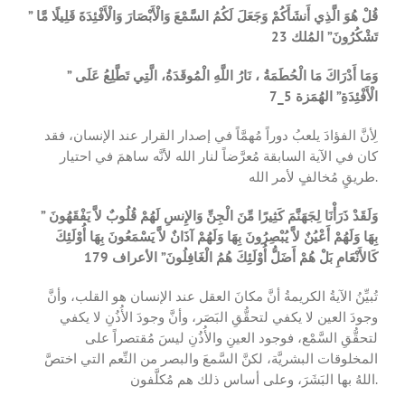
” قُلْ هُوَ الَّذِي أَنشَأَكُمْ وَجَعَلَ لَكُمُ السَّمْعَ وَالْأَبْصَارَ وَالْأَفْئِدَةَ قَلِيلًا مَّا
تَشْكُرُونَ” المُلك 23
” وَمَا أَدْرَاكَ مَا الْحُطَمَةُ ، نَارُ اللَّهِ الْمُوقَدَةُ، الَّتِي تَطَّلِعُ عَلَى
الْأَفْئِدَةِ” الهُمَزة 5_7
لِأنَّ الفؤادَ يلعبُ دوراً مُهمَّاً في إصدار القرار عند الإنسان، فقد
كان في الآية السابقة مُعرَّضاً لنار الله لأنَّه ساهمَ في احتيار
طريقٍ مُخالفٍ لأمر الله.
” وَلَقَدْ ذَرَأْنَا لِجَهَنَّمَ كَثِيرًا مِّنَ الْجِنِّ وَالإِنسِ لَهُمْ قُلُوبٌ لاَّ يَفْقَهُونَ
بِهَا وَلَهُمْ أَعْيُنٌ لاَّ يُبْصِرُونَ بِهَا وَلَهُمْ آذَانٌ لاَّ يَسْمَعُونَ بِهَا أُوْلَئِكَ
كَالأَنْعَامِ بَلْ هُمْ أَضَلُّ أُوْلَئِكَ هُمُ الْغَافِلُونَ” الأعراف 179
تُبيِّنُ الآيةُ الكريمةُ أنَّ مكانَ العقل عند الإنسان هو القلب، وأنَّ
وجودَ العين لا يكفي لتحقُّقِ البَصَر، وأنَّ وجودَ الأُذُنِ لا يكفي
لتحقُّقِ السَّمْع، فوجود العينِ والأُذُنِ ليسَ مُقتصراً على
المخلوقات البشريَّة، لكنَّ السَّمعَ والبصر من النِّعم التي اختصَّ
اللهُ بها البَشَرَ، وعلى أساس ذلك هم مُكلَّفون.