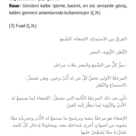
Basar:
Görüleni kalbe işleme, basiret, en üst seviyede görüş,
kalbin görmesi anlamlarında kullanılmıştır (Ç.N.)
[3]
Fuad (Ç.N.)
الفرقُ بين الاستماع، الإصغاء، السَّمع
النَّظر، الرُّؤية، البصر
يمرُّ كلٌّ من السَّمع والبصر بثلاث مراحل :
المرحلةُ الأولى تخصُّ كلَّ مَن له أُذُنٌ وعين، وهي تشملُ :
الاستماع والنَّظر.
تأتي بعد ذلك المرحلةُ الثَّانية التي تشملُ : الإصغاء لِما تستمعُ له
الأُذنُ والرُّؤية لِما تنظُرُ إليه العينُ.
الإصغاء هو مرحلةُ تنقية وترشيح ما تستمعُ له الأُذُن وتجريدُه ممَّا
يشوبه من أصواتٍ أخرى مُتداخلة معه، ومحاولةُ إدخالِ كلِّ كلمة
مُجرَّدةً ممَّا يُشوِّشُ عليها.