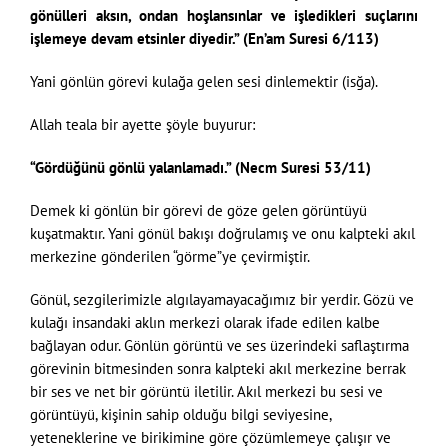
gönülleri aksın, ondan hoşlansınlar ve işledikleri suçlarını
işlemeye devam etsinler diyedir.” (En’am Suresi 6/113)
Yani gönlün görevi kulağa gelen sesi dinlemektir (isğa).
Allah teala bir ayette şöyle buyurur:
“Gördüğünü gönlü yalanlamadı.” (Necm Suresi 53/11)
Demek ki gönlün bir görevi de göze gelen görüntüyü
kuşatmaktır. Yani gönül bakışı doğrulamış ve onu kalpteki akıl
merkezine gönderilen “görme”ye çevirmiştir.
Gönül, sezgilerimizle algılayamayacağımız bir yerdir. Gözü ve
kulağı insandaki aklın merkezi olarak ifade edilen kalbe
bağlayan odur. Gönlün görüntü ve ses üzerindeki saflaştırma
görevinin bitmesinden sonra kalpteki akıl merkezine berrak
bir ses ve net bir görüntü iletilir. Akıl merkezi bu sesi ve
görüntüyü, kişinin sahip olduğu bilgi seviyesine,
yeteneklerine ve birikimine göre çözümlemeye çalışır ve