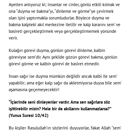
Ayetten anlıyoruz ki; insanlar ve cinler, gönlü etkili kılmak ve
ona “duyma ve bakma”yı, “dinleme ve görme”ye çevirmek
olan işini yaptırmakla sorumludurlar. Böylece duyma ve
bakma kalpteki akıl merkezine iletilir ve kalp kararını sem’ ve
basireti gerçekleştirmek veya gerçekleştirmemek yönünde
verir.
Kulağın görevi duyma, gönlün görevi dinleme, kalbin
göreviyse sem’dir. Aynı şekilde gözün görevi bakma, gönlün
görevi görme ve kalbin görevi de basiret etmedir.
İnsan sağır ise duyma mümkün değildir ancak kalbi ile sem’
yapabilir; ama eğer kalp sağır da akletmiyorsa duysa bile sem’
aşamasına geçemeyecektir!
“İçlerinde seni dinleyenler vardır. Ama sen sağırlara söz
işittirebilir misin? Hele bir de akıllarını kullanmazlarsa?”
(Yunus Suresi 10/42)
Bu kişiler Rasulullah’ın sözlerini duyuyorlar, fakat Allah “sem’