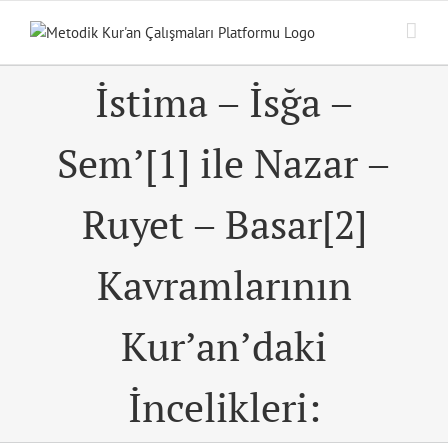
Skip
to
content
İstima – İsğa –
Sem’[1] ile Nazar –
Ruyet – Basar[2]
Kavramlarının
Kur’an’daki
İncelikleri: