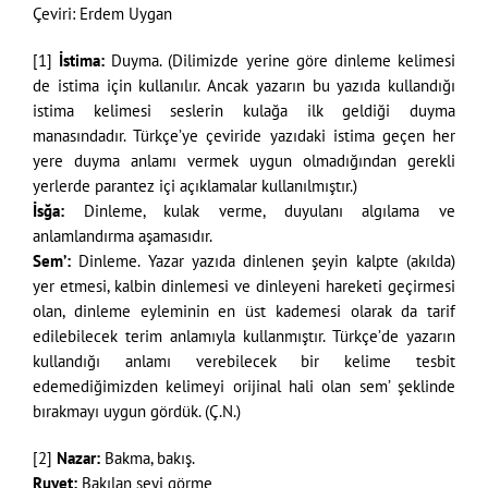
Çeviri: Erdem Uygan
[1]
İstima:
Duyma. (Dilimizde yerine göre dinleme kelimesi
de istima için kullanılır. Ancak yazarın bu yazıda kullandığı
istima kelimesi seslerin kulağa ilk geldiği duyma
manasındadır. Türkçe’ye çeviride yazıdaki istima geçen her
yere duyma anlamı vermek uygun olmadığından gerekli
yerlerde parantez içi açıklamalar kullanılmıştır.)
İsğa:
Dinleme, kulak verme, duyulanı algılama ve
anlamlandırma aşamasıdır.
Sem’:
Dinleme. Yazar yazıda dinlenen şeyin kalpte (akılda)
yer etmesi, kalbin dinlemesi ve dinleyeni hareketi geçirmesi
olan, dinleme eyleminin en üst kademesi olarak da tarif
edilebilecek terim anlamıyla kullanmıştır. Türkçe’de yazarın
kullandığı anlamı verebilecek bir kelime tesbit
edemediğimizden kelimeyi orijinal hali olan sem’ şeklinde
bırakmayı uygun gördük. (Ç.N.)
[2]
Nazar:
Bakma, bakış.
Ruyet:
Bakılan şeyi görme