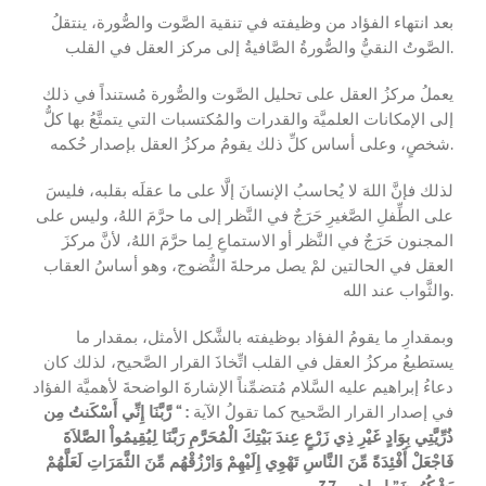
بعد انتهاء الفؤاد من وظيفته في تنقية الصَّوت والصُّورة، ينتقلُ
الصَّوتُ النقيُّ والصُّورةُ الصَّافيةُ إلى مركز العقل في القلب.
يعملُ مركزُ العقل على تحليل الصَّوت والصُّورة مُستنداً في ذلك
إلى الإمكانات العلميَّة والقدرات والمُكتسبات التي يتمتَّعُ بها كلُّ
شخصٍ، وعلى أساس كلِّ ذلك يقومُ مركزُ العقل بإصدار حُكمه.
لذلك فإنَّ اللهَ لا يُحاسبُ الإنسانَ إلَّا على ما عقلَه بقلبه، فليسَ
على الطِّفلِ الصَّغيرِ حَرَجٌ في النَّظر إلى ما حرَّمَ اللهُ، وليس على
المجنون حَرَجٌ في النَّظر أو الاستماعِ لِما حرَّمَ اللهُ، لأنَّ مركزَ
العقل في الحالتين لمْ يصل مرحلةَ النُّضوج، وهو أساسُ العقاب
والثَّواب عند الله.
وبمقدارِ ما يقومُ الفؤاد بوظيفته بالشَّكل الأمثل، بمقدار ما
يستطيعُ مركزُ العقل في القلب اتِّخاذَ القرار الصَّحيح، لذلك كان
دعاءُ إبراهيم عليه السَّلام مُتضمِّناً الإشارةَ الواضحةَ لأهميَّة الفؤاد
رَّبَّنَا إِنِّي أَسْكَنتُ مِن
: “
في إصدار القرار الصَّحيح كما تقولُ الآية
ذُرِّيَّتِي بِوَادٍ غَيْرِ ذِي زَرْعٍ عِندَ بَيْتِكَ الْمُحَرَّمِ رَبَّنَا لِيُقِيمُواْ الصَّلاَةَ
فَاجْعَلْ أَفْئِدَةً مِّنَ النَّاسِ تَهْوِي إِلَيْهِمْ وَارْزُقْهُم مِّنَ الثَّمَرَاتِ لَعَلَّهُمْ