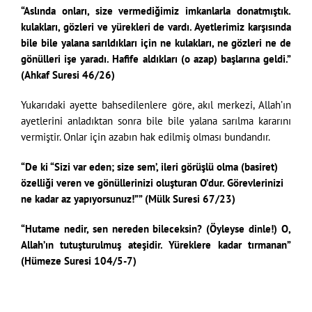
“Aslında onları, size vermediğimiz imkanlarla donatmıştık.
kulakları, gözleri ve yürekleri de vardı. Ayetlerimiz karşısında
bile bile yalana sarıldıkları için ne kulakları, ne gözleri ne de
gönülleri işe yaradı. Hafife aldıkları (o azap) başlarına geldi.”
(Ahkaf Suresi 46/26)
Yukarıdaki ayette bahsedilenlere göre, akıl merkezi, Allah’ın
ayetlerini anladıktan sonra bile bile yalana sarılma kararını
vermiştir. Onlar için azabın hak edilmiş olması bundandır.
“De ki “Sizi var eden; size sem’, ileri görüşlü olma (basiret)
özelliği veren ve gönüllerinizi oluşturan O’dur. Görevlerinizi
ne kadar az yapıyorsunuz!”” (Mülk Suresi 67/23)
“Hutame nedir, sen nereden bileceksin? (Öyleyse dinle!) O,
Allah’ın tutuşturulmuş ateşidir. Yüreklere kadar tırmanan”
(Hümeze Suresi 104/5-7)