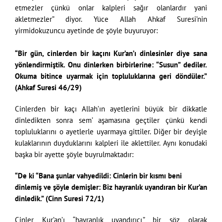
etmezler çünkü onlar kalpleri sağır olanlardır yani
akletmezler” diyor. Yüce Allah Ahkaf Suresi’nin
yirmidokuzuncu ayetinde de şöyle buyuruyor:
“Bir gün, cinlerden bir kaçını Kur’an’ı dinlesinler diye sana
yönlendirmiştik. Onu dinlerken birbirlerine: “Susun” dediler.
Okuma bitince uyarmak için topluluklarına geri döndüler.”
(Ahkaf Suresi 46/29)
Cinlerden bir kaçı Allah’ın ayetlerini büyük bir dikkatle
dinledikten sonra sem’ aşamasına geçtiler çünkü kendi
topluluklarını o ayetlerle uyarmaya gittiler. Diğer bir deyişle
kulaklarının duyduklarını kalpleri ile aklettiler. Aynı konudaki
başka bir ayette şöyle buyrulmaktadır:
“De ki “Bana şunlar vahyedildi: Cinlerin bir kısmı beni
dinlemiş ve şöyle demişler: Biz hayranlık uyandıran bir Kur’an
dinledik.” (Cinn Suresi 72/1)
Cinler Kur’an’ı “hayranlık uyandırıcı” bir söz olarak