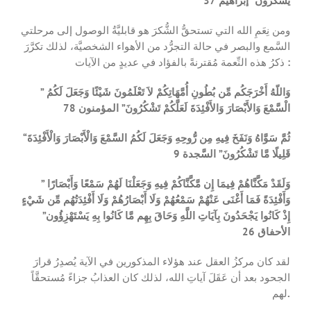
يَشْكُرُونَ” إبراهيم 37
ومن نِعَمِ الله التي تستحقُّ الشُّكرَ هو قابليَّةُ الوصول إلى مرحلتي
السَّمع والبصر في حالة التجرُّد من الأهواء الشخصيَّة، لذلك تكرَّرَ
ذكرُ هذه النِّعمة مُقترنةً بالفؤاد في عديدٍ من الآيات
:
” وَاللّهُ أَخْرَجَكُم مِّن بُطُونِ أُمَّهَاتِكُمْ لاَ تَعْلَمُونَ شَيْئًا وَجَعَلَ لَكُمُ
الْسَّمْعَ وَالأَبْصَارَ وَالأَفْئِدَةَ لَعَلَّكُمْ تَشْكُرُونَ” المؤمنون 78
“ثُمَّ سَوَّاهُ وَنَفَخَ فِيهِ مِن رُّوحِهِ وَجَعَلَ لَكُمُ السَّمْعَ وَالْأَبْصَارَ وَالْأَفْئِدَةَ
قَلِيلًا مَّا تَشْكُرُونَ” السَّجدة 9
” وَلَقَدْ مَكَّنَّاهُمْ فِيمَا إِن مَّكَّنَّاكُمْ فِيهِ وَجَعَلْنَا لَهُمْ سَمْعًا وَأَبْصَارًا
وَأَفْئِدَةً فَمَا أَغْنَى عَنْهُمْ سَمْعُهُمْ وَلَا أَبْصَارُهُمْ وَلَا أَفْئِدَتُهُم مِّن شَيْءٍ
إِذْ كَانُوا يَجْحَدُونَ بِآيَاتِ اللَّهِ وَحَاقَ بِهِم مَّا كَانُوا بِهِ يَسْتَهْزِؤُون”
الأحفاق 26
لقد كان مركزُ العقل عند هؤلاء المذكورين في الآية يُصدِرُ قرارَ
الجحود بعد أن عَقَلَ آياتِ الله، لذلك كان العذابُ جزاءً مُستحقَّاً
لهم
.