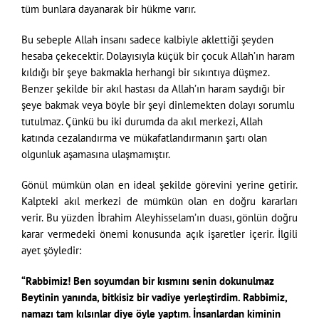
tüm bunlara dayanarak bir hükme varır.
Bu sebeple Allah insanı sadece kalbiyle aklettiği şeyden
hesaba çekecektir. Dolayısıyla küçük bir çocuk Allah’ın haram
kıldığı bir şeye bakmakla herhangi bir sıkıntıya düşmez.
Benzer şekilde bir akıl hastası da Allah’ın haram saydığı bir
şeye bakmak veya böyle bir şeyi dinlemekten dolayı sorumlu
tutulmaz. Çünkü bu iki durumda da akıl merkezi, Allah
katında cezalandırma ve mükafatlandırmanın şartı olan
olgunluk aşamasına ulaşmamıştır.
Gönül mümkün olan en ideal şekilde görevini yerine getirir.
Kalpteki akıl merkezi de mümkün olan en doğru kararları
verir. Bu yüzden İbrahim Aleyhisselam’ın duası, gönlün doğru
karar vermedeki önemi konusunda açık işaretler içerir. İlgili
ayet şöyledir:
“Rabbimiz! Ben soyumdan bir kısmını senin dokunulmaz
Beytinin yanında, bitkisiz bir vadiye yerleştirdim. Rabbimiz,
namazı tam kılsınlar diye öyle yaptım
.
İnsanlardan kiminin