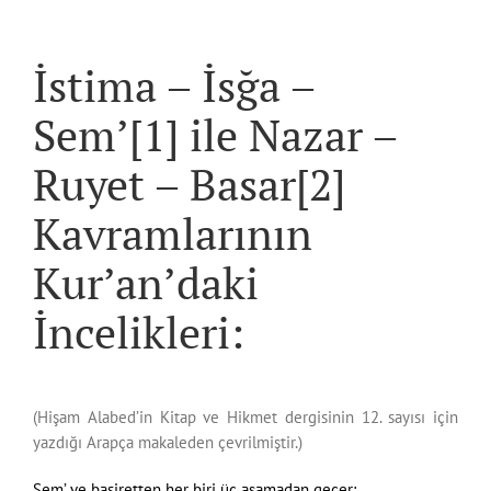
İstima – İsğa –
Sem’[1] ile Nazar –
Ruyet – Basar[2]
Kavramlarının
Kur’an’daki
İncelikleri:
(Hişam Alabed’in Kitap ve Hikmet dergisinin 12. sayısı için
yazdığı Arapça makaleden çevrilmiştir.)
Sem’ ve basiretten her biri üç aşamadan geçer: