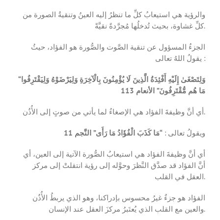
والرؤية هي استيعابُ كلِّ ما تنظرُ إليه العينُ وتنقيةُ الصورة من
كلِّ غشاوة، بحيث تُدخلُها مُجرَّدةً نقيَّةً.
الجزءُ المسؤول عن تنقية الصَّوت والصُّورة هو الفؤاد، حيثُ
يقولُ اللهُ تعالى :
“وَلِتَصْغَىٰ إِلَيْهِ أَفْئِدَةُ الَّذِينَ لَا يُؤْمِنُونَ بِالْآخِرَةِ وَلِيَرْضَوْهُ وَلِيَقْتَرِفُوا
مَا هُم مُّقْتَرِفُونَ” الأنعام 113
أي أنَّ وظيفةَ الفؤاد هي الإصغاءُ لما يأتي من صوتٍ إلى الأُذُن.
ويقولُ تعالى :
“مَا كَذَبَ الْفُؤَادُ مَا رَأَى” النَّجم 11
أي أنَّ وظيفةَ الفؤاد هي استيعابُ الصُّورة الآتية إلى العين، أي
أنَّ الفؤاد قد صدَّق النَّظرَ وحوَّله إلى رؤية انتقلتْ إلى مركز
العقل في القلب.
الفؤاد هو جزءٌ غيرُ محسوس بإدراكنا، وهو الذي يربطُ الأُذُن
والعين مع القلب الذي يُعتَبرُ مركزَ العقل عند الإنسان.