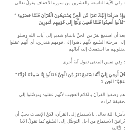
وفي الآية التاسعة والعشرين من سورة الأحقاف يقولُ تعالى
:
“
وَإِذْ صَرَفْنَا إِلَيْكَ نَفَرًا مِّنَ الْجِنِّ يَسْتَمِعُونَ الْقُرْآنَ فَلَمَّا حَضَرُوهُ
قَالُوا أَنصِتُوا فَلَمَّا قُضِيَ وَلَّوْا إِلَى قَوْمِهِم مُّنذِرِينَ”
بعدَ أن استمعَ نفرٌ من الجنِّ بانتباهٍ شديدٍ إلى آيات الله وصلوا
إلى مرحلة السَّمع لأنَّهم ذهبوا إلى قومهم مُنذرين، أي أَنَّهم عقلوا
بقلوبهم ما استمعتْ إليه آذانُهم.
وفي نفس المعنى تقول آيةٌ أُخرى
:
” قُلْ أُوحِيَ إِلَيَّ أَنَّهُ اسْتَمَعَ نَفَرٌ مِّنَ الْجِنِّ فَقَالُوا إِنَّا سَمِعْنَا قُرْآنًا
عَجَبًا” الجن 1
هم وصَفوا القرآنَ بالكلام العجيب لأنَّهم عقلوه وتوصَّلوا إلى
حقيقة مُراده.
يأمرُنا اللهُ تعالى بالاستماع إلى القرآن، لكنَّ الإنصاتَ يجبُ أن
يُرافقَ الاستماع من أجل التوصُّلِ إلى السَّمْع كما تقولُ الآيةُ
التَّالية
: