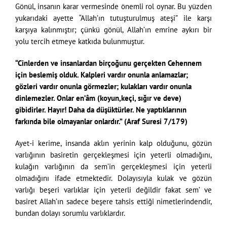
Gönül, insanın karar vermesinde önemli rol oynar. Bu yüzden
yukarıdaki ayette “Allah’ın tutuşturulmuş ateşi” ile karşı
karşıya kalınmıştır; çünkü gönül, Allah’ın emrine aykırı bir
yolu tercih etmeye katkıda bulunmuştur.
“Cinlerden ve insanlardan birçoğunu gerçekten Cehennem
için beslemiş olduk. Kalpleri vardır onunla anlamazlar;
gözleri vardır onunla görmezler; kulakları vardır onunla
dinlemezler. Onlar en’âm (koyun,keçi, sığır ve deve)
gibidirler. Hayır! Daha da düşüktürler. Ne yaptıklarının
farkında bile olmayanlar onlardır.” (Araf Suresi 7/179)
Ayet-i kerime, insanda aklın yerinin kalp olduğunu, gözün
varlığının basiretin gerçekleşmesi için yeterli olmadığını,
kulağın varlığının da sem’in gerçekleşmesi için yeterli
olmadığını ifade etmektedir. Dolayısıyla kulak ve gözün
varlığı beşeri varlıklar için yeterli değildir fakat sem’ ve
basiret Allah’ın sadece beşere tahsis ettiği nimetlerindendir,
bundan dolayı sorumlu varlıklardır.