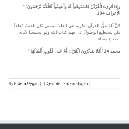
“
وَإِذَا قُرِىءَ الْقُرْآنُ فَاسْتَمِعُواْ لَهُ وَأَنصِتُواْ لَعَلَّكُمْ تُرْحَمُونَ”
الأعراف 204
لأنَّ آلةَ تدبُّر القرآن الكريم هي القلبُ، ومتى كان القلبُ مُغلقاً
فلن نستطيعَ الوصولَ إلى فهم كتاب الله ولو استمعنا لآياته
صباح مساء
:
” محمد 24
“أَفَلَا يَتَدَبَّرُونَ الْقُرْآنَ أَمْ عَلَى قُلُوبٍ أَقْفَالُهَا
By
Erdem Uygan
|
|
Çeviriler
,
Erdem Uygan
|