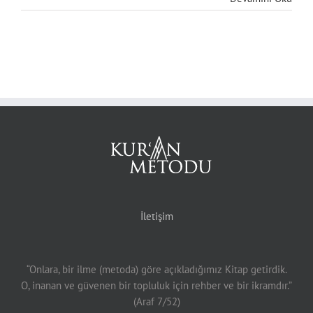
İletişim
“Onlara, bir ilme (metoda) göre açıkladığımız Kitap getirdik.
O, inanan ve güvenen bir topluluk için rehber ve bir ikramdır.”
(Araf 7/52)