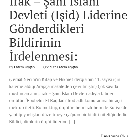
Irak – Şam İslam
Devleti (Işid) Liderine
Gönderdikleri
Bildirinin
İrdelenmesi:
By
Erdem Uygan
|
|
Çeviriler
,
Erdem Uygan
|
(Cemal Necim'in Kitap ve Hikmet dergisinin 11. sayısı için
kaleme aldığı Arapça makaleden çevrilmiştir.) Çok sayıda
müslüman alim, Irak – Şam İslam Devleti adıyla bilinen
örgütün “Ebubekir El Bağdadi” kod adlı komutanına bir açık
mektup iletti. Bu mektup, örgütün hem Irak hem de Suriye’de
yaptığı yanlışları düzeltmeye çağıran bir bildiri niteliğindedir.
Bildiri, alimlerin örgüt liderine [...]
Devamını Oku