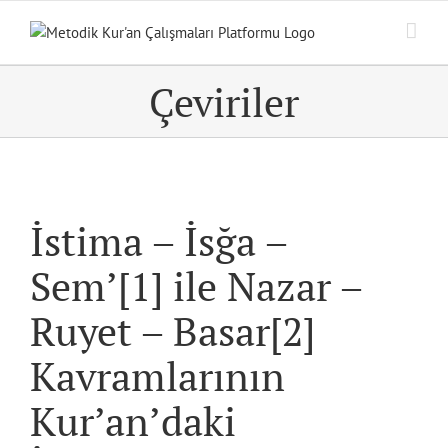
Skip
to
content
Çeviriler
İstima – İsğa –
Sem’[1] ile Nazar –
Ruyet – Basar[2]
Kavramlarının
Kur’an’daki