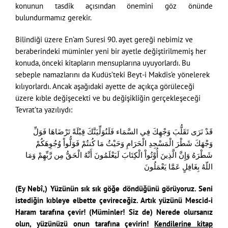
konunun tasdik açısından önemini göz önünde
bulundurmamız gerekir.
Bilindiği üzere En’am Suresi 90. ayet gereği nebimiz ve
beraberindeki müminler yeni bir ayetle değiştirilmemiş her
konuda, önceki kitapların mensuplarına uyuyorlardı. Bu
sebeple namazlarını da Kudüs’teki Beyt-i Makdis’e yönelerek
kılıyorlardı. Ancak aşağıdaki ayette de açıkça görüleceği
üzere kıble değişecekti ve bu değişikliğin gerçekleşeceği
Tevrat’ta yazılıydı:
قَدْ نَرَى تَقَلُّبَ وَجْهِكَ فِي السَّمَاء فَلَنُوَلِّيَنَّكَ قِبْلَةً تَرْضَاهَا فَوَلِّ
وَجْهَكَ شَطْرَ الْمَسْجِدِ الْحَرَامِ وَحَيْثُ مَا كُنتُمْ فَوَلُّواْ وُجُوِهَكُمْ
شَطْرَهُ وَإِنَّ الَّذِينَ أُوْتُواْ الْكِتَابَ لَيَعْلَمُونَ أَنَّهُ الْحَقُّ مِن رَّبِّهِمْ وَمَا
اللّهُ بِغَافِلٍ عَمَّا يَعْمَلُونَ
(Ey Nebî,) Yüzünün sık sık göğe döndüğünü görüyoruz. Seni
istediğin kıbleye elbette çevireceğiz. Artık yüzünü Mescid-i
Haram tarafına çevir! (Müminler! Siz de) Nerede olursanız
olun, yüzünüzü onun tarafına çevirin!
Kendilerine kitap