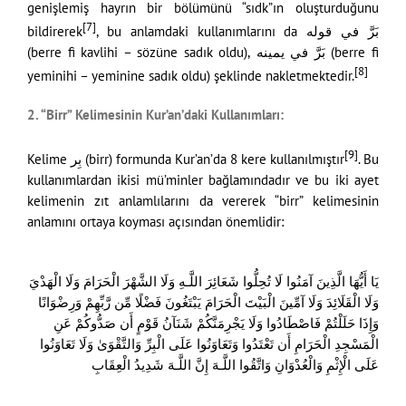
genişlemiş hayrın bir bölümünü “sıdk”ın oluşturduğunu
[7]
bildirerek
, bu anlamdaki kullanımlarını da بَرَّ في قوله
(berre fi kavlihi – sözüne sadık oldu), بَرَّ في يمينه (berre fi
[8]
yeminihi – yeminine sadık oldu) şeklinde nakletmektedir.
2. “Birr” Kelimesinin Kur’an’daki Kullanımları:
[9]
Kelime بِر (birr) formunda Kur’an’da 8 kere kullanılmıştır
. Bu
kullanımlardan ikisi mü’minler bağlamındadır ve bu iki ayet
kelimenin zıt anlamlılarını da vererek “birr” kelimesinin
anlamını ortaya koyması açısından önemlidir:
يَا أَيُّهَا الَّذِينَ آمَنُوا لَا تُحِلُّوا شَعَائِرَ اللَّـهِ وَلَا الشَّهْرَ الْحَرَامَ وَلَا الْهَدْيَ
وَلَا الْقَلَائِدَ وَلَا آمِّينَ الْبَيْتَ الْحَرَامَ يَبْتَغُونَ فَضْلًا مِّن رَّبِّهِمْ وَرِضْوَانًا
وَإِذَا حَلَلْتُمْ فَاصْطَادُوا وَلَا يَجْرِمَنَّكُمْ شَنَآنُ قَوْمٍ أَن صَدُّوكُمْ عَنِ
الْمَسْجِدِ الْحَرَامِ أَن تَعْتَدُوا وَتَعَاوَنُوا عَلَى الْبِرِّ وَالتَّقْوَىٰ وَلَا تَعَاوَنُوا
عَلَى الْإِثْمِ وَالْعُدْوَانِ وَاتَّقُوا اللَّـهَ إِنَّ اللَّـهَ شَدِيدُ الْعِقَابِ