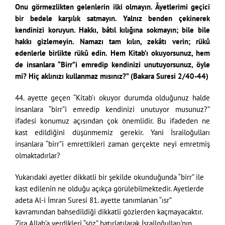
Onu görmezlikten gelenlerin ilki olmayın. Âyetlerimi geçici
bir bedele karşılık satmayın. Yalnız benden çekinerek
kendinizi koruyun. Hakkı, bâtıl kılığına sokmayın; bile bile
hakkı gizlemeyin. Namazı tam kılın, zekâtı verin; rükû
edenlerle birlikte rükû edin. Hem Kitab’ı okuyorsunuz, hem
de insanlara “Birr”i emredip kendinizi unutuyorsunuz, öyle
mi? Hiç aklınızı kullanmaz mısınız?” (Bakara Suresi 2/40-44)
44. ayette geçen “Kitab’ı okuyor durumda olduğunuz halde
insanlara “birr”i emredip kendinizi unutuyor musunuz?”
ifadesi konumuz açısından çok önemlidir. Bu ifadeden ne
kast edildiğini düşünmemiz gerekir. Yani İsrailoğulları
insanlara “birr”i emrettikleri zaman gerçekte neyi emretmiş
olmaktadırlar?
Yukarıdaki ayetler dikkatli bir şekilde okunduğunda “birr” ile
kast edilenin ne olduğu açıkça görülebilmektedir. Ayetlerde
adeta Al-i İmran Suresi 81. ayette tanımlanan “ısr”
kavramından bahsedildiği dikkatli gözlerden kaçmayacaktır.
Zira Allah’a verdikleri “söz” hatırlatılarak İsrailoğulları’nın