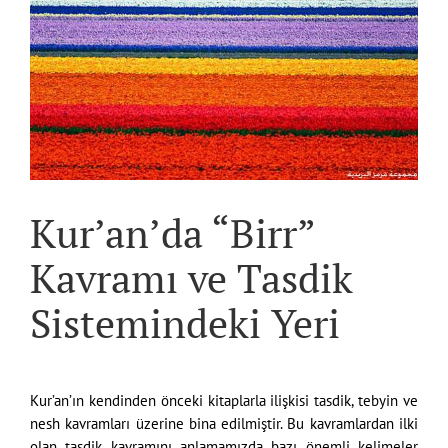
Kur’an’da “Birr”
Kavramı ve Tasdik
Sistemindeki Yeri
Kur’an’ın kendinden önceki kitaplarla ilişkisi tasdik, tebyin ve
nesh kavramları üzerine bina edilmiştir. Bu kavramlardan ilki
olan tasdik kavramını anlamamızda bazı önemli kelimeler