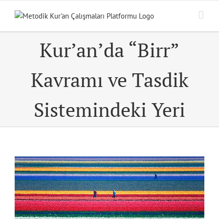
Skip
to
content
Kur’an’da “Birr”
Kavramı ve Tasdik
Sistemindeki Yeri
View
Larger
Image