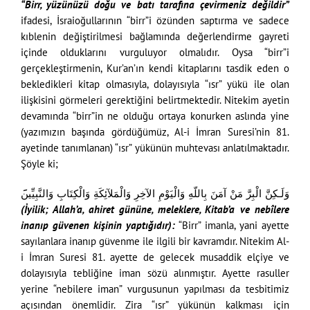
“Birr, yüzünüzü doğu ve batı tarafına çevirmeniz değildir”
ifadesi, İsraioğullarının “birr”i özünden saptırma ve sadece
kıblenin değiştirilmesi bağlamında değerlendirme gayreti
içinde olduklarını vurguluyor olmalıdır. Oysa “birr”i
gerçekleştirmenin, Kur’an’ın kendi kitaplarını tasdik eden o
bekledikleri kitap olmasıyla, dolayısıyla “ısr” yükü ile olan
ilişkisini görmeleri gerektiğini belirtmektedir. Nitekim ayetin
devamında “birr”in ne olduğu ortaya konurken aslında yine
(yazımızın başında gördüğümüz, Al-i İmran Suresi’nin 81.
ayetinde tanımlanan) “ısr” yükünün muhtevası anlatılmaktadır.
Şöyle ki;
وَلَـكِنَّ الْبِرَّ مَنْ آمَنَ بِاللّهِ وَالْيَوْمِ الآخِرِ وَالْمَلآئِكَةِ وَالْكِتَابِ وَالنَّبِيِّين
(İyilik; Allah’a, ahiret gününe, meleklere, Kitab’a ve nebîlere
inanıp güvenen kişinin yaptığıdır):
“Birr” imanla, yani ayette
sayılanlara inanıp güvenme ile ilgili bir kavramdır. Nitekim Al-
i İmran Suresi 81. ayette de gelecek musaddik elçiye ve
dolayısıyla tebliğine iman sözü alınmıştır. Ayette rasuller
yerine “nebilere iman” vurgusunun yapılması da tesbitimiz
açısından önemlidir. Zira “ısr” yükünün kalkması için