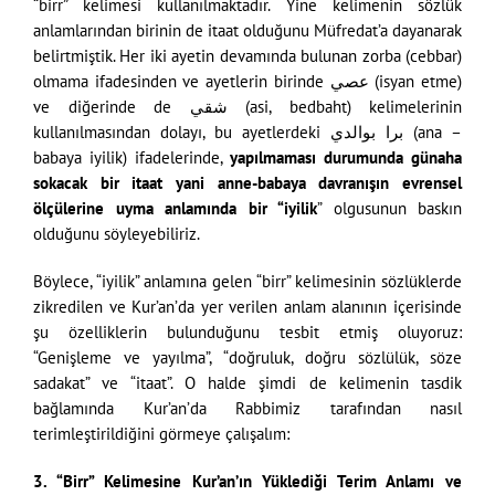
“birr” kelimesi kullanılmaktadır. Yine kelimenin sözlük
anlamlarından birinin de itaat olduğunu Müfredat’a dayanarak
belirtmiştik. Her iki ayetin devamında bulunan zorba (cebbar)
olmama ifadesinden ve ayetlerin birinde عصي (isyan etme)
ve diğerinde de شقي (asi, bedbaht) kelimelerinin
kullanılmasından dolayı, bu ayetlerdeki برا بوالدي (ana –
babaya iyilik) ifadelerinde,
yapılmaması durumunda günaha
sokacak bir itaat yani anne-babaya davranışın evrensel
ölçülerine uyma anlamında bir “iyilik
” olgusunun baskın
olduğunu söyleyebiliriz.
Böylece, “iyilik” anlamına gelen “birr” kelimesinin sözlüklerde
zikredilen ve Kur’an’da yer verilen anlam alanının içerisinde
şu özelliklerin bulunduğunu tesbit etmiş oluyoruz:
“Genişleme ve yayılma”, “doğruluk, doğru sözlülük, söze
sadakat” ve “itaat”. O halde şimdi de kelimenin tasdik
bağlamında Kur’an’da Rabbimiz tarafından nasıl
terimleştirildiğini görmeye çalışalım:
3. “Birr” Kelimesine Kur’an’ın Yüklediği Terim Anlamı ve