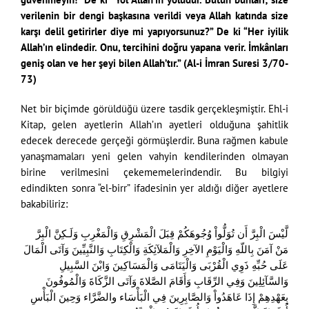
verilenin bir dengi başkasına verildi veya Allah katında size
karşı delil getirirler diye mi yapıyorsunuz?” De ki “Her iyilik
Allah’ın elindedir. Onu, tercihini doğru yapana verir. İmkânları
geniş olan ve her şeyi bilen Allah’tır.” (Al-i İmran Suresi 3/70-
73)
Net bir biçimde görüldüğü üzere tasdik gerçekleşmiştir. Ehl-i
Kitap, gelen ayetlerin Allah’ın ayetleri olduğuna şahitlik
edecek derecede gerçeği görmüşlerdir. Buna rağmen kabule
yanaşmamaları yeni gelen vahyin kendilerinden olmayan
birine verilmesini çekememelerindendir. Bu bilgiyi
edindikten sonra “el-birr” ifadesinin yer aldığı diğer ayetlere
bakabiliriz:
لَّيْسَ الْبِرَّ أَن تُوَلُّواْ وُجُوهَكُمْ قِبَلَ الْمَشْرِقِ وَالْمَغْرِبِ وَلَـكِنَّ الْبِرَّ
مَنْ آمَنَ بِاللّهِ وَالْيَوْمِ الآخِرِ وَالْمَلآئِكَةِ وَالْكِتَابِ وَالنَّبِيِّينَ وَآتَى الْمَالَ
عَلَى حُبِّهِ ذَوِي الْقُرْبَى وَالْيَتَامَى وَالْمَسَاكِينَ وَابْنَ السَّبِيلِ
وَالسَّآئِلِينَ وَفِي الرِّقَابِ وَأَقَامَ الصَّلاةَ وَآتَى الزَّكَاةَ وَالْمُوفُونَ
بِعَهْدِهِمْ إِذَا عَاهَدُواْ وَالصَّابِرِينَ فِي الْبَأْسَاء والضَّرَّاء وَحِينَ الْبَأْسِ