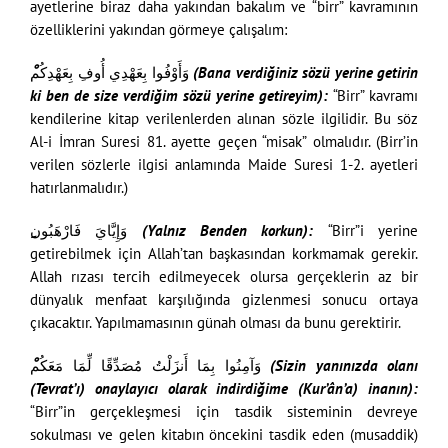
ayetlerine biraz daha yakından bakalım ve “birr” kavramının
özelliklerini yakından görmeye çalışalım:
وَأَوْفُوا بِعَهْدِي أُوفِ بِعَهْدِكُم
ki ben de size verdiğim sözü yerine getireyim):
“Birr” kavramı
kendilerine kitap verilenlerden alınan sözle ilgilidir. Bu söz
Al-i İmran Suresi 81. ayette geçen “misak” olmalıdır. (Birr’in
verilen sözlerle ilgisi anlamında Maide Suresi 1-2. ayetleri
hatırlanmalıdır.)
وَإِيَّايَ فَارْهَبُون
ِ (Yalnız Benden korkun):
“Birr”i yerine
getirebilmek için Allah’tan başkasından korkmamak gerekir.
Allah rızası tercih edilmeyecek olursa gerçeklerin az bir
dünyalık menfaat karşılığında gizlenmesi sonucu ortaya
çıkacaktır. Yapılmamasının günah olması da bunu gerektirir.
وَآمِنُوا بِمَا أَنزَلْتُ مُصَدِّقًا لِّمَا مَعَكُم
(Tevrat’ı) onaylayıcı olarak indirdiğime (Kur’ân’a) inanın):
“Birr”in gerçekleşmesi için tasdik sisteminin devreye
sokulması ve gelen kitabın öncekini tasdik eden (musaddik)