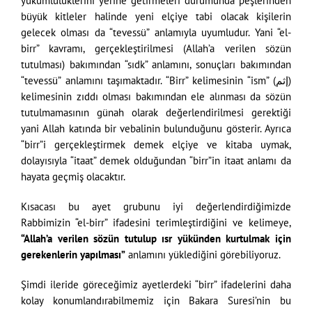
yükümlülüklerini yerine getirmeleri durumunda peşlerinden
büyük kitleler halinde yeni elçiye tabi olacak kişilerin
gelecek olması da “tevessü” anlamıyla uyumludur. Yani “el-
birr” kavramı, gerçekleştirilmesi (Allah’a verilen sözün
tutulması) bakımından “sıdk” anlamını, sonuçları bakımından
“tevessü” anlamını taşımaktadır. “Birr” kelimesinin “ism” (إثم)
kelimesinin zıddı olması bakımından ele alınması da sözün
tutulmamasının günah olarak değerlendirilmesi gerektiği
yani Allah katında bir vebalinin bulunduğunu gösterir. Ayrıca
“birr”i gerçekleştirmek demek elçiye ve kitaba uymak,
dolayısıyla “itaat” demek olduğundan “birr”in itaat anlamı da
hayata geçmiş olacaktır.
Kısacası bu ayet grubunu iyi değerlendirdiğimizde
Rabbimizin “el-birr” ifadesini terimleştirdiğini ve kelimeye,
“Allah’a verilen sözün tutulup ısr yükünden kurtulmak için
gerekenlerin yapılması”
anlamını yüklediğini görebiliyoruz.
Şimdi ileride göreceğimiz ayetlerdeki “birr” ifadelerini daha
kolay konumlandırabilmemiz için Bakara Suresi’nin bu