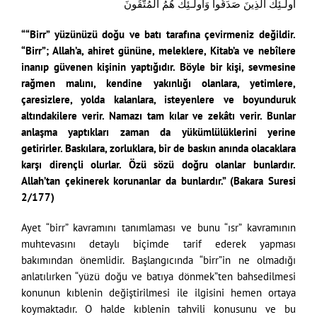
أُولَـئِكَ الَّذِينَ صَدَقُوا وَأُولَـئِكَ هُمُ الْمُتَّقُونَ
““Birr” yüzünüzü doğu ve batı tarafına çevirmeniz değildir.
“Birr”; Allah’a, ahiret gününe, meleklere, Kitab’a ve nebîlere
inanıp güvenen kişinin yaptığıdır. Böyle bir kişi, sevmesine
rağmen malını, kendine yakınlığı olanlara, yetimlere,
çaresizlere, yolda kalanlara, isteyenlere ve boyunduruk
altındakilere verir. Namazı tam kılar ve zekâtı verir. Bunlar
anlaşma yaptıkları zaman da yükümlülüklerini yerine
getirirler. Baskılara, zorluklara, bir de baskın anında olacaklara
karşı dirençli olurlar. Özü sözü doğru olanlar bunlardır.
Allah’tan çekinerek korunanlar da bunlardır.” (Bakara Suresi
2/177)
Ayet “birr” kavramını tanımlaması ve bunu “ısr” kavramının
muhtevasını detaylı biçimde tarif ederek yapması
bakımından önemlidir. Başlangıcında “birr”in ne olmadığı
anlatılırken “yüzü doğu ve batıya dönmek”ten bahsedilmesi
konunun kıblenin değiştirilmesi ile ilgisini hemen ortaya
koymaktadır. O halde kıblenin tahvili konusunu ve bu