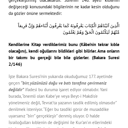
gerçekleştirmiş olacaklardır. Surenin 146. ayeti kıblenin
değişeceği konusundaki bilgilerinin ne kadar kesin olduğunu
da gözler önüne sermektedir:
الَّذِينَ آتَيْنَاهُمُ الْكِتَابَ يَعْرِفُونَهُ كَمَا يَعْرِفُونَ أَبْنَاءهُمْ وَإِنَّ فَرِيقاً
مِّنْهُمْ لَيَكْتُمُونَ الْحَقَّ وَهُمْ يَعْلَمُونَ
Kendilerine Kitap verdiklerimiz bunu (Kâbe’nin tekrar kıble
olacağını), kendi oğullarını bildikleri gibi bilirler. Ama onların
bir takımı bu gerçeği bile bile gizlerler. (Bakara Suresi
2/146)
İşte Bakara Suresi’nin yukarıda okuduğumuz 177. ayetinde
geçen
“birr, yüzünüzü doğu ve batı tarafına çevirmeniz
değildir”
ifadesi bu duruma işaret ediyor olmalıdır. Yani
burada, “önemli olan Kabe’ye veya Beyt-i Makdis’e
yönelmeniz değil, Tevrat’ta yazanın tasdik edilmiş olmasıdır”
denilmek isteniyor. “Eğer bu tasdiki görür de musaddike
uyarsanız “birr” gerçekleşir” denmiş oluyor. O halde
İsrailoğulları kıblenin de değişimi ile Kur’an’ın ellerindeki