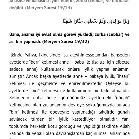
Anasına ve babasına iyilik ederdi; zorba (cebbar) ve dik kafalı
değildi. (Meryem Suresi 19/14)
وَبَرًّا بِوَالِدَتِي وَلَمْ يَجْعَلْنِي جَبَّارًا شَقِيًّا
Bana, anama iyi evlat olma görevi yükledi; zorba (cebbar) ve
asi biri yapmadı. (Meryem Suresi 19/32)
İlkinde Yahya, ikincisinde İsa aleyhimesselamdan bahseden
ayetlerde “berr” kelimesi anne – baba ile (İsa a.s. için elbette
sadece anne) kullanılarak onlara iyilik yapma anlamını
almıştır. Ancak başka ayetlerde anne – babaya iyilik, “ihsan”
kelimesi ile geçmekte ve emredilmektedir. Öyleyse bu
ayetlerde “birr” kelimesi ile kullanımının bir farkı olmalıdır.
Kelimenin daha önce gördüğümüz ayetlerdeki “günah”
kelimesine olan zıt anlamını devreye soktuğumuzda burada
“birr” kelimesi ile ebeveyne yapılmadığı takdirde günah
sayılacak türden bir iyilik kastediliyor olmalıdır. Yani
toplumda herkesin kötü gördüğü ve yapıldığı takdirde Allah
katında da vebali olan davranışlardan kaçınılması anlamında