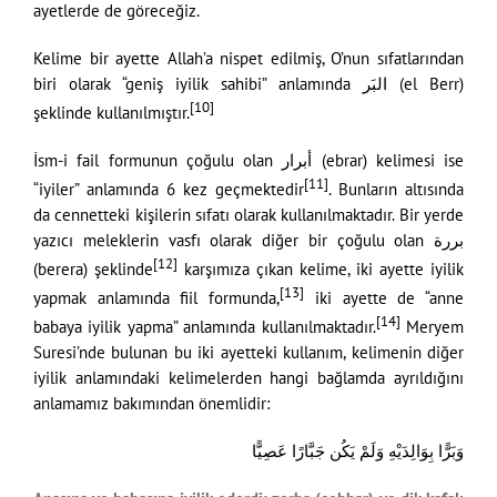
ayetlerde de göreceğiz.
Kelime bir ayette Allah’a nispet edilmiş, O’nun sıfatlarından
biri olarak “geniş iyilik sahibi” anlamında البَر (el Berr)
[10]
şeklinde kullanılmıştır.
İsm-i fail formunun çoğulu olan أبرار (ebrar) kelimesi ise
[11]
“iyiler” anlamında 6 kez geçmektedir
. Bunların altısında
da cennetteki kişilerin sıfatı olarak kullanılmaktadır. Bir yerde
yazıcı meleklerin vasfı olarak diğer bir çoğulu olan بررة
[12]
(berera) şeklinde
karşımıza çıkan kelime, iki ayette iyilik
[13]
yapmak anlamında fiil formunda,
iki ayette de “anne
[14]
babaya iyilik yapma” anlamında kullanılmaktadır.
Meryem
Suresi’nde bulunan bu iki ayetteki kullanım, kelimenin diğer
iyilik anlamındaki kelimelerden hangi bağlamda ayrıldığını
anlamamız bakımından önemlidir:
وَبَرًّا بِوَالِدَيْهِ وَلَمْ يَكُن جَبَّارًا عَصِيًّا