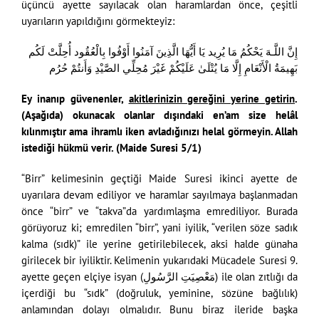
üçüncü ayette sayılacak olan haramlardan önce, çeşitli
uyarıların yapıldığını görmekteyiz:
إِنَّ اللَّـهَ يَحْكُمُ مَا يُرِيد يَا أَيُّهَا الَّذِينَ آمَنُوا أَوْفُوا بِالْعُقُود أُحِلَّتْ لَكُم
بَهِيمَةُ الْأَنْعَامِ إِلَّا مَا يُتْلَىٰ عَلَيْكُمْ غَيْرَ مُحِلِّي الصَّيْدِ وَأَنتُمْ حُرُم
Ey inanıp güvenenler,
akitlerinizin gereğini yerine getirin
.
(Aşağıda) okunacak olanlar dışındaki en’am size helâl
kılınmıştır ama ihramlı iken avladığınızı helal görmeyin. Allah
istediği hükmü verir. (Maide Suresi 5/1)
“Birr” kelimesinin geçtiği Maide Suresi ikinci ayette de
uyarılara devam ediliyor ve haramlar sayılmaya başlanmadan
önce “birr” ve “takva”da yardımlaşma emrediliyor. Burada
görüyoruz ki; emredilen “birr”, yani iyilik, “verilen söze sadık
kalma (sıdk)” ile yerine getirilebilecek, aksi halde günaha
girilecek bir iyiliktir. Kelimenin yukarıdaki Mücadele Suresi 9.
ayette geçen elçiye isyan (مَعْصِيَتِ الرَّسُولِ) ile olan zıtlığı da
içerdiği bu “sıdk” (doğruluk, yeminine, sözüne bağlılık)
anlamından dolayı olmalıdır. Bunu biraz ileride başka