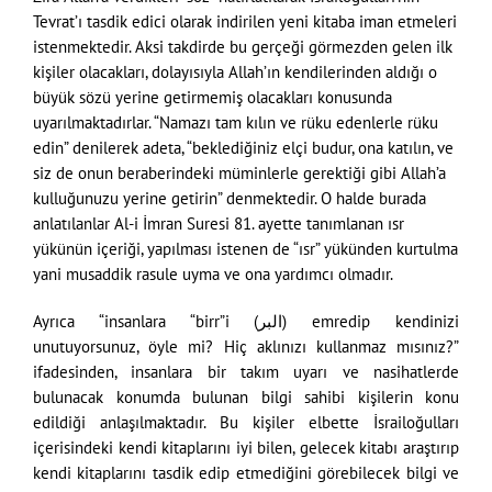
Tevrat’ı tasdik edici olarak indirilen yeni kitaba iman etmeleri
istenmektedir. Aksi takdirde bu gerçeği görmezden gelen ilk
kişiler olacakları, dolayısıyla Allah’ın kendilerinden aldığı o
büyük sözü yerine getirmemiş olacakları konusunda
uyarılmaktadırlar. “Namazı tam kılın ve rüku edenlerle rüku
edin” denilerek adeta, “beklediğiniz elçi budur, ona katılın, ve
siz de onun beraberindeki müminlerle gerektiği gibi Allah’a
kulluğunuzu yerine getirin” denmektedir. O halde burada
anlatılanlar Al-i İmran Suresi 81. ayette tanımlanan ısr
yükünün içeriği, yapılması istenen de “ısr” yükünden kurtulma
yani musaddik rasule uyma ve ona yardımcı olmadır.
Ayrıca “insanlara “birr”i (البر) emredip kendinizi
unutuyorsunuz, öyle mi? Hiç aklınızı kullanmaz mısınız?”
ifadesinden, insanlara bir takım uyarı ve nasihatlerde
bulunacak konumda bulunan bilgi sahibi kişilerin konu
edildiği anlaşılmaktadır. Bu kişiler elbette İsrailoğulları
içerisindeki kendi kitaplarını iyi bilen, gelecek kitabı araştırıp
kendi kitaplarını tasdik edip etmediğini görebilecek bilgi ve