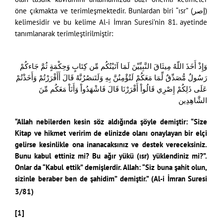
öne çıkmakta ve terimleşmektedir. Bunlardan biri “ısr” (إصر)
kelimesidir ve bu kelime Al-i İmran Suresi’nin 81. ayetinde
tanımlanarak terimleştirilmiştir:
وَإِذْ أَخَذَ اللّهُ مِيثَاقَ النَّبِيِّيْنَ لَمَا آتَيْتُكُم مِّن كِتَابٍ وَحِكْمَةٍ ثُمَّ جَاءكُمْ
رَسُولٌ مُّصَدِّقٌ لِّمَا مَعَكُمْ لَتُؤْمِنُنَّ بِهِ وَلَتَنصُرُنَّهُ قَالَ أَأَقْرَرْتُمْ وَأَخَذْتُمْ
عَلَى ذَلِكُمْ إِصْرِي قَالُواْ أَقْرَرْنَا قَالَ فَاشْهَدُواْ وَأَنَاْ مَعَكُم مِّنَ
الشَّاهِدِين
“Allah nebilerden kesin söz aldığında şöyle demiştir: “Size
Kitap ve hikmet veririm de elinizde olanı onaylayan bir elçi
gelirse kesinlikle ona inanacaksınız ve destek vereceksiniz.
Bunu kabul ettiniz mi? Bu ağır yükü (ısr) yüklendiniz mi?”.
Onlar da “Kabul ettik” demişlerdir. Allah: “Siz buna şahit olun,
sizinle beraber ben de şahidim” demiştir.” (Al-i İmran Suresi
3/81)
[1]