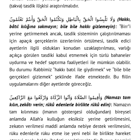
(takva) tasdik ilişkisi araştırılmalıdır.
وَلَا تَلْبِسُوا الْحَقَّ بِالْبَاطِلِ وَتَكْتُمُوا الْحَقَّ وَأَنتُمْ تَعْلَمُون
bâtıl kılığına sokmayın; bile bile hakkı gizlemeyin):
“Birr”i
yerine getirmemek ancak, tasdik sisteminin çalıştırılmaması
için apaçık gerçeklerin üzerlerinin örtülmesi, tasdik edici
ayetlerin ilgili oldukları konudan uzaklaştırılması, varlığı
açıkça görülen tasdiki kabul etmemek için türlü bahaneler
uydurma ve hedef saptırma faaliyetleri ile mümkün olabilir.
Bu durumu Rabbimiz “hakkı batıl ile giydirmek” ve “bile bile
gerçekleri gizlemek” şeklinde ifade etmektedir. Bu fiilin
uygulamalarını diğer ayetlerde göreceğiz.
وَأَقِيمُوا الصَّلَاةَ وَآتُوا الزَّكَاةَ وَارْكَعُوا مَعَ الرَّاكِعِين
kılın, zekâtı verin; rükû edenlerle birlikte rükû edin)
:
Namazın
tam kılınması (imanın göstergesi olduğundan) bireysel
anlamda Allah’a kulluğun eksiksiz yerine getirilmesini,
zekatın verilmesi maddi anlamda nebiye destek verilmesini,
rüku edenlerle rüku etme ise yeni nebi ile birlikte hareket