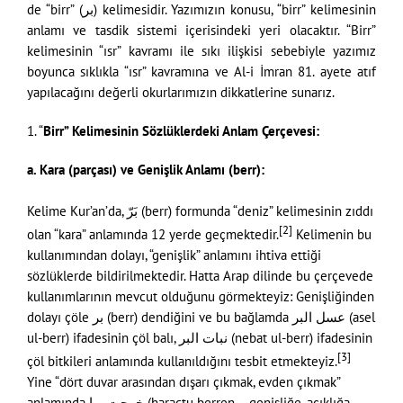
de “birr” (بر) kelimesidir. Yazımızın konusu, “birr” kelimesinin
anlamı ve tasdik sistemi içerisindeki yeri olacaktır. “Birr”
kelimesinin “ısr” kavramı ile sıkı ilişkisi sebebiyle yazımız
boyunca sıklıkla “ısr” kavramına ve Al-i İmran 81. ayete atıf
yapılacağını değerli okurlarımızın dikkatlerine sunarız.
1. “
Birr” Kelimesinin Sözlüklerdeki Anlam Çerçevesi:
a. Kara (parçası) ve Genişlik Anlamı (berr):
Kelime Kur’an’da, بَرّ (berr) formunda “deniz” kelimesinin zıddı
[2]
olan “kara” anlamında 12 yerde geçmektedir.
Kelimenin bu
kullanımından dolayı, “genişlik” anlamını ihtiva ettiği
sözlüklerde bildirilmektedir. Hatta Arap dilinde bu çerçevede
kullanımlarının mevcut olduğunu görmekteyiz: Genişliğinden
dolayı çöle بر (berr) dendiğini ve bu bağlamda عسل البر (asel
ul-berr) ifadesinin çöl balı, نبات البر (nebat ul-berr) ifadesinin
[3]
çöl bitkileri anlamında kullanıldığını tesbit etmekteyiz.
Yine “dört duvar arasından dışarı çıkmak, evden çıkmak”
anlamında خرجت برا (haractu berren – genişliğe, açıklığa