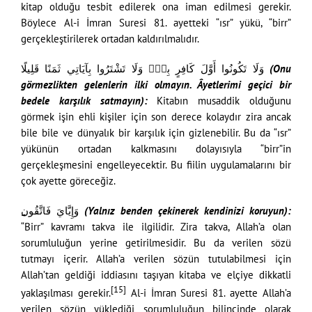
kitap olduğu tesbit edilerek ona iman edilmesi gerekir.
Böylece Al-i İmran Suresi 81. ayetteki “ısr” yükü, “birr”
gerçekleştirilerek ortadan kaldırılmalıdır.
وَلَا تَكُونُوا أَوَّلَ كَافِرٍ بِهِۖ وَلَا تَشْتَرُوا بِآيَاتِي ثَمَنًا قَلِيلًا
(Onu
görmezlikten gelenlerin ilki olmayın. Âyetlerimi geçici bir
bedele karşılık satmayın):
Kitabın musaddik olduğunu
görmek işin ehli kişiler için son derece kolaydır zira ancak
bile bile ve dünyalık bir karşılık için gizlenebilir. Bu da “ısr”
yükünün ortadan kalkmasını dolayısıyla “birr”in
gerçekleşmesini engelleyecektir. Bu fiilin uygulamalarını bir
çok ayette göreceğiz.
وَإِيَّايَ فَاتَّقُون
ِ (Yalnız benden çekinerek kendinizi koruyun):
“Birr” kavramı takva ile ilgilidir. Zira takva, Allah’a olan
sorumluluğun yerine getirilmesidir. Bu da verilen sözü
tutmayı içerir. Allah’a verilen sözün tutulabilmesi için
Allah’tan geldiği iddiasını taşıyan kitaba ve elçiye dikkatli
[15]
yaklaşılması gerekir.
Al-i İmran Suresi 81. ayette Allah’a
verilen sözün yüklediği sorumluluğun bilincinde olarak