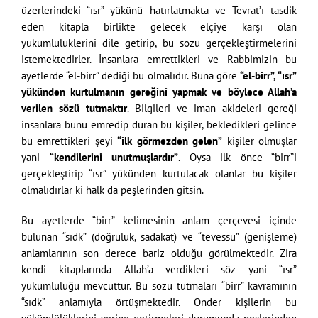
üzerlerindeki “ısr” yükünü hatırlatmakta ve Tevrat’ı tasdik
eden kitapla birlikte gelecek elçiye karşı olan
yükümlülüklerini dile getirip, bu sözü gerçekleştirmelerini
istemektedirler. İnsanlara emrettikleri ve Rabbimizin bu
ayetlerde “el-birr” dediği bu olmalıdır. Buna göre
“el-birr”, “ısr”
yükünden kurtulmanın gereğini yapmak ve böylece Allah’a
verilen sözü tutmaktır
. Bilgileri ve iman akideleri gereği
insanlara bunu emredip duran bu kişiler, bekledikleri gelince
bu emrettikleri şeyi
“ilk görmezden gelen”
kişiler olmuşlar
yani
“kendilerini unutmuşlardır”
. Oysa ilk önce “birr”i
gerçekleştirip “ısr” yükünden kurtulacak olanlar bu kişiler
olmalıdırlar ki halk da peşlerinden gitsin.
Bu ayetlerde “birr” kelimesinin anlam çerçevesi içinde
bulunan “sıdk” (doğruluk, sadakat) ve “tevessü” (genişleme)
anlamlarının son derece bariz olduğu görülmektedir. Zira
kendi kitaplarında Allah’a verdikleri söz yani “ısr”
yükümlülüğü mevcuttur. Bu sözü tutmaları “birr” kavramının
“sıdk” anlamıyla örtüşmektedir. Önder kişilerin bu