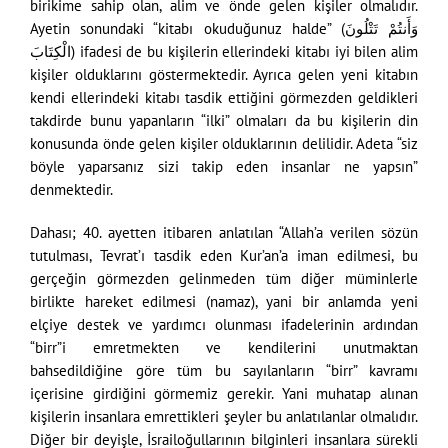
birikime sahip olan, alim ve önde gelen kişiler olmalıdır.
Ayetin sonundaki “kitabı okuduğunuz halde” (وَأَنتُمْ تَتْلُونَ
الْكِتَابَ) ifadesi de bu kişilerin ellerindeki kitabı iyi bilen alim
kişiler olduklarını göstermektedir. Ayrıca gelen yeni kitabın
kendi ellerindeki kitabı tasdik ettiğini görmezden geldikleri
takdirde bunu yapanların “ilki” olmaları da bu kişilerin din
konusunda önde gelen kişiler olduklarının delilidir. Adeta “siz
böyle yaparsanız sizi takip eden insanlar ne yapsın”
denmektedir.
Dahası; 40. ayetten itibaren anlatılan “Allah’a verilen sözün
tutulması, Tevrat’ı tasdik eden Kur’an’a iman edilmesi, bu
gerçeğin görmezden gelinmeden tüm diğer müminlerle
birlikte hareket edilmesi (namaz), yani bir anlamda yeni
elçiye destek ve yardımcı olunması ifadelerinin ardından
“birr”i emretmekten ve kendilerini unutmaktan
bahsedildiğine göre tüm bu sayılanların “birr” kavramı
içerisine girdiğini görmemiz gerekir. Yani muhatap alınan
kişilerin insanlara emrettikleri şeyler bu anlatılanlar olmalıdır.
Diğer bir deyişle, İsrailoğullarının bilginleri insanlara sürekli