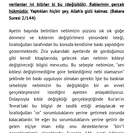
verilenler iyi bilirler ki bu (değişiklik), Rablerinin gerçek
hükmüdür.
Yaptıkları hiçbir şey, Allah’a gizli kalmaz. (Bakara
Suresi 2/144)
Ayetin başında belirtilen nebimizin yüzünü sık sık göğe
dönmesi ve kıblenin değiştirilmesi yönündeki isteği,
İsrailoğulları tarafından bu konuda kendisine baskı yapıldığını
göstermektedir. Zira yukarıdaki ayetlerde de gördüğümüz
gibi kendi kitaplarında, gelecek olan nebinin kıbleyi
değiştireceği bilgisi mevcuttu. Bu sebeple nebimize, “sen
kıbleyi değiştirmediğine göre beklediğimiz nebi olamazsın”
şeklinde bir baskı uyguluyor olmaları gerekir. İşte bu baskılar
sebebiyle nebimizin bu değişikliğin bir an evvel
gerçekleşmesini istediğini ayetten anlayabiliyoruz.
Dolayısıyla kıble değişikliği gerçekleştiğinde Kur’an’ın
Tevrat’taki bu bilgiyi de tasdik ettiği anlaşılacak ve
İsrailoğulları “ısr” sorumluluklarını yerine getirmek zorunda
kalacaklardır. Ve eğer bu sorumluluklarını yerine getirir de
gelen elçiye iman edip onu desteklerlerse “birr”i