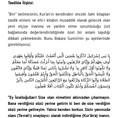
Tasdikle İlişkisi:
“Birr” kelimesinin, Kur’an’ın kendinden önceki ilahi kitapları
tasdik etmesi ve ehl-i kitabın musaddik olarak gelecek olan
yeni elçiye inanma ve yardım etme sorumluluğu (ısr)
bağlamında değerlendirildiğinde özel bir anlam taşıdığı
dikkati çekmektedir. Bunu Bakara Suresi’nin şu ayetlerinde
görebiliyoruz:
يَا بَنِي إِسْرَائِيلَ اذْكُرُوا نِعْمَتِيَ الَّتِي أَنْعَمْتُ عَلَيْكُمْ وَأَوْفُوا بِعَهْدِي
أُوفِ بِعَهْدِكُمْ وَإِيَّايَ فَارْهَبُونِ وَآمِنُوا بِمَا أَنزَلْتُ مُصَدِّقًا لِّمَا مَعَكُمْ
وَلَا تَكُونُوا أَوَّلَ كَافِرٍ بِهِ ۖ وَلَا تَشْتَرُوا بِآيَاتِي ثَمَنًا قَلِيلًا وَإِيَّايَ فَاتَّقُونِ
وَلَا تَلْبِسُوا الْحَقَّ بِالْبَاطِلِ وَتَكْتُمُوا الْحَقَّ وَأَنتُمْ تَعْلَمُونَ وَأَقِيمُوا
الصَّلَاةَ وَآتُوا الزَّكَاةَ وَارْكَعُوا مَعَ الرَّاكِعِينَ أَتَأْمُرُونَ النَّاسَ بِالْبِرِّ
وَتَنسَوْنَ أَنفُسَكُمْ وَأَنتُمْ تَتْلُونَ الْكِتَابَ أَفَلَا تَعْقِلُونَ
“Ey İsrailoğulları! Size olan nimetimi aklınızdan çıkarmayın.
Bana verdiğiniz sözü yerine getirin ki ben de size verdiğim
sözü yerine getireyim. Yalnız benden korkun. Sizin yanınızda
olanı (Tevrat’ı) onaylayıcı olarak indirdiğime (Kur’ân’a) inanın.