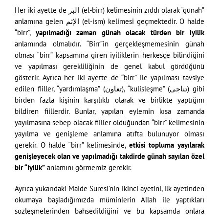
Her iki ayette de البر (el-birr) kelimesinin zıddı olarak “günah”
anlamına gelen الإثم (el-ism) kelimesi geçmektedir. O halde
“birr”,
yapılmadığı zaman günah olacak türden bir iyilik
anlamında olmalıdır. “Birr”in gerçekleşmemesinin günah
olması “birr” kapsamına giren iyiliklerin herkesçe bilindiğini
ve yapılması gerekliliğinin de genel kabul gördüğünü
gösterir. Ayrıca her iki ayette de “birr” ile yapılması tavsiye
edilen fiiller, “yardımlaşma” (تعاون), “kulisleşme” (تناجى) gibi
birden fazla kişinin karşılıklı olarak ve birlikte yaptığını
bildiren fiillerdir. Bunlar, yapılan eylemin kısa zamanda
yayılmasına sebep olacak fiiller olduğundan “birr” kelimesinin
yayılma ve genişleme anlamına atıfta bulunuyor olması
gerekir. O halde “birr” kelimesinde,
etkisi topluma yayılarak
genişleyecek olan ve yapılmadığı takdirde günah sayılan özel
bir “iyilik”
anlamını görmemiz gerekir.
Ayrıca yukarıdaki Maide Suresi’nin ikinci ayetini, ilk ayetinden
okumaya başladığımızda müminlerin Allah ile yaptıkları
sözleşmelerinden bahsedildiğini ve bu kapsamda onlara