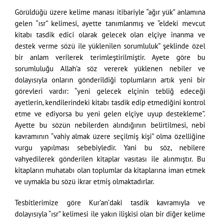
Görüldüğü üzere kelime manası itibariyle “ağır yük” anlamına
gelen “ısr” kelimesi, ayette tanımlanmış ve “eldeki mevcut
kitabı tasdik edici olarak gelecek olan elçiye inanma ve
destek verme sözü ile yüklenilen sorumluluk” şeklinde özel
bir anlam verilerek terimleştirilmiştir. Ayete göre bu
sorumluluğu Allah’a söz vererek yüklenen nebiler ve
dolayısıyla onların gönderildiği toplumların artık yeni bir
görevleri vardır: “yeni gelecek elçinin tebliğ edeceği
ayetlerin, kendilerindeki kitabı tasdik edip etmediğini kontrol
etme ve ediyorsa bu yeni gelen elçiye uyup destekleme”.
Ayette bu sözün nebilerden alındığının belirtilmesi, nebi
kavramının “vahiy almak üzere seçilmiş kişi” olma özelliğine
vurgu yapılması sebebiyledir. Yani bu söz, nebilere
vahyedilerek gönderilen kitaplar vasıtası ile alınmıştır. Bu
kitapların muhatabı olan toplumlar da kitaplarına iman etmek
ve uymakla bu sözü ikrar etmiş olmaktadırlar.
Tesbitlerimize göre Kur’an’daki tasdik kavramıyla ve
dolayısıyla “ısr” kelimesi ile yakın ilişkisi olan bir diğer kelime