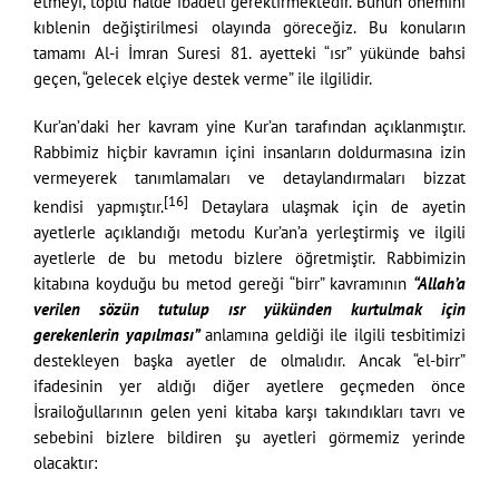
etmeyi, toplu halde ibadeti gerektirmektedir. Bunun önemini
kıblenin değiştirilmesi olayında göreceğiz. Bu konuların
tamamı Al-i İmran Suresi 81. ayetteki “ısr” yükünde bahsi
geçen, “gelecek elçiye destek verme” ile ilgilidir.
Kur’an’daki her kavram yine Kur’an tarafından açıklanmıştır.
Rabbimiz hiçbir kavramın içini insanların doldurmasına izin
vermeyerek tanımlamaları ve detaylandırmaları bizzat
[16]
kendisi yapmıştır.
Detaylara ulaşmak için de ayetin
ayetlerle açıklandığı metodu Kur’an’a yerleştirmiş ve ilgili
ayetlerle de bu metodu bizlere öğretmiştir. Rabbimizin
kitabına koyduğu bu metod gereği “birr” kavramının
“Allah’a
verilen sözün tutulup ısr yükünden kurtulmak için
gerekenlerin yapılması”
anlamına geldiği ile ilgili tesbitimizi
destekleyen başka ayetler de olmalıdır. Ancak “el-birr”
ifadesinin yer aldığı diğer ayetlere geçmeden önce
İsrailoğullarının gelen yeni kitaba karşı takındıkları tavrı ve
sebebini bizlere bildiren şu ayetleri görmemiz yerinde
olacaktır: