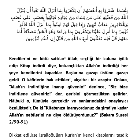
بِئْسَمَا اشْتَرَوْاْ بِهِ أَنفُسَهُمْ أَن يَكْفُرُواْ بِمَا أنَزَلَ اللّهُ بَغْياً أَن يُنَزِّلُ
اللّهُ مِن فَضْلِهِ عَلَى مَن يَشَاء مِنْ عِبَادِهِ فَبَآؤُواْ بِغَضَبٍ عَلَى غَضَبٍ
وَلِلْكَافِرِينَ عَذَابٌ مُّهِينٌ وَإِذَا قِيلَ لَهُمْ آمِنُواْ بِمَا أَنزَلَ اللّهُ قَالُواْ
نُؤْمِنُ بِمَآ أُنزِلَ عَلَيْنَا وَيَكْفُرونَ بِمَا وَرَاءهُ وَهُوَ الْحَقُّ مُصَدِّقاً لِّمَا
مَعَهُمْ قُلْ فَلِمَ تَقْتُلُونَ أَنبِيَاء اللّهِ مِن قَبْلُ إِن كُنتُم مُّؤْمِنِينَ
Kendilerini ne kötü sattılar! Allah, seçtiği bir kuluna iyilik
edip Kitap indirdi diye, kıskançlıktan Allah’ın indirdiği her
şeye kendilerini kapadılar. Başlarına gazap üstüne gazap
geldi. O kâfirlerin hak ettikleri, alçaltıcı bir azaptır. Onlara,
“Allah’ın indirdiğine inanıp güvenin!” denince, “Biz bize
indirilene güveniriz!” der, gerisini görmezlikten gelirler.
Hâlbuki o, tümüyle gerçektir ve yanlarındakini onaylayıcı
özelliktedir. De ki “Kitabınıza inanıyordunuz da şimdiye kadar
Allah’ın nebîlerini ne diye öldürüyordunuz?” (Bakara Suresi
2/90-91)
Dikkat edilirse İsrailoğulları Kur’an’ın kendi kitaplarını tasdik