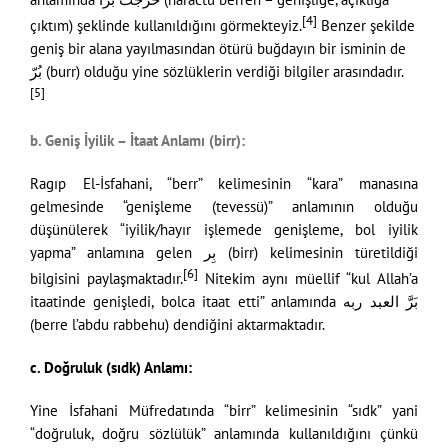
[4]
çıktım) şeklinde kullanıldığını görmekteyiz.
Benzer şekilde
geniş bir alana yayılmasından ötürü buğdayın bir isminin de
بُرّ (burr) olduğu yine sözlüklerin verdiği bilgiler arasındadır.
[5]
b. Geniş İyilik – İtaat Anlamı (birr):
Ragıp El-İsfahani, “berr” kelimesinin “kara” manasına
gelmesinde “genişleme (tevessü)” anlamının olduğu
düşünülerek “iyilik/hayır işlemede genişleme, bol iyilik
yapma” anlamına gelen بِر (birr) kelimesinin türetildiği
[6]
bilgisini paylaşmaktadır.
Nitekim aynı müellif “kul Allah’a
itaatinde genişledi, bolca itaat etti” anlamında بَرَّ العبد ربه
(berre l’abdu rabbehu) dendiğini aktarmaktadır.
c. Doğruluk (sıdk) Anlamı:
Yine İsfahani Müfredatında “birr” kelimesinin “sıdk” yani
“doğruluk, doğru sözlülük” anlamında kullanıldığını çünkü