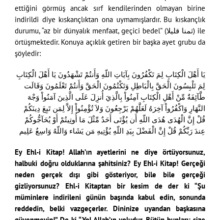
ettiğini görmüş ancak sırf kendilerinden olmayan birine
indirildi diye kıskançlıktan ona uymamışlardır. Bu kıskançlık
durumu, “az bir dünyalık menfaat, geçici bedel” (ثمنا قليلا) ile
örtüşmektedir. Konuya açıklık getiren bir başka ayet grubu da
şöyledir:
يَا أَهْلَ الْكِتَابِ لِمَ تَكْفُرُونَ بِآيَاتِ اللّهِ وَأَنتُمْ تَشْهَدُونَ يَا أَهْلَ الْكِتَابِ
لِمَ تَلْبِسُونَ الْحَقَّ بِالْبَاطِلِ وَتَكْتُمُونَ الْحَقَّ وَأَنتُمْ تَعْلَمُونَ وَقَالَت
طَّآئِفَةٌ مِّنْ أَهْلِ الْكِتَابِ آمِنُواْ بِالَّذِيَ أُنزِلَ عَلَى الَّذِينَ آمَنُواْ وَجْهَ
النَّهَارِ وَاكْفُرُواْ آخِرَهُ لَعَلَّهُمْ يَرْجِعُونَ وَلاَ تُؤْمِنُواْ إِلاَّ لِمَن تَبِعَ دِينَكُمْ
قُلْ إِنَّ الْهُدَى هُدَى اللّهِ أَن يُؤْتَى أَحَدٌ مِّثْلَ مَا أُوتِيتُمْ أَوْ يُحَآجُّوكُمْ
عِندَ رَبِّكُمْ قُلْ إِنَّ الْفَضْلَ بِيَدِ اللّهِ يُؤْتِيهِ مَن يَشَاء وَاللّهُ وَاسِعٌ عَلِيم
Ey Ehl-i Kitap! Allah’ın ayetlerini ne diye örtüyorsunuz,
halbuki doğru olduklarına şahitsiniz? Ey Ehl-i Kitap! Gerçeği
neden gerçek dışı gibi gösteriyor, bile bile gerçeği
gizliyorsunuz? Ehl-i Kitaptan bir kesim de der ki “Şu
müminlere indirileni günün başında kabul edin, sonunda
reddedin, belki vazgeçerler. Dininize uyandan başkasına
güvenmeyin!” De ki “Yol Allah’ın yoludur. Bütün bunları; size