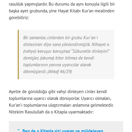
rasullük yapmışlardır. Bu durumu da aynı konuyla ilgili bir
başka ayet grubunda, yine Hayat Kitabı Kur’an mealinden
görebiliriz:
Bir zamanlar, cinlerden bir grubu Kur`an`ı
dinlesinler diye sana yönlendirmiştik. Nihayet o
(vahye) kavuşur kavuşmaz “Sükunetle dinleyin!”
demişler, (okuma) biter bitmez de kendi
toplumlarının yanına uyarıcılar olarak
dönmüşlerdi. (Ahkaf 46/29)
Ayette de görüldüğü gibi vahyi dinleyen cinler kendi
toplumlarına uyarıcı olarak dönüyorlar. Uyarıcı olmaları,
Kur’an’ı toplumlarına ulaştırmaları anlamına gelmektedir.
Nitekim Rasulullah da o Kitapla uyarmaktadır:
“…Ben de o Kitapla sizi uyaran ve müjdeleyen