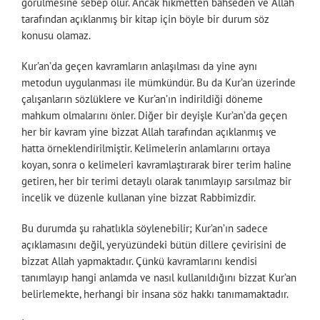
görülmesine sebep olur. Ancak hikmetten bahseden ve Allah
tarafından açıklanmış bir kitap için böyle bir durum söz
konusu olamaz.
Kur’an’da geçen kavramların anlaşılması da yine aynı
metodun uygulanması ile mümkündür. Bu da Kur’an üzerinde
çalışanların sözlüklere ve Kur’an’ın indirildiği döneme
mahkum olmalarını önler. Diğer bir deyişle Kur’an’da geçen
her bir kavram yine bizzat Allah tarafından açıklanmış ve
hatta örneklendirilmiştir. Kelimelerin anlamlarını ortaya
koyan, sonra o kelimeleri kavramlaştırarak birer terim haline
getiren, her bir terimi detaylı olarak tanımlayıp sarsılmaz bir
incelik ve düzenle kullanan yine bizzat Rabbimizdir.
Bu durumda şu rahatlıkla söylenebilir; Kur’an’ın sadece
açıklamasını değil, yeryüzündeki bütün dillere çevirisini de
bizzat Allah yapmaktadır. Çünkü kavramlarını kendisi
tanımlayıp hangi anlamda ve nasıl kullanıldığını bizzat Kur’an
belirlemekte, herhangi bir insana söz hakkı tanımamaktadır.