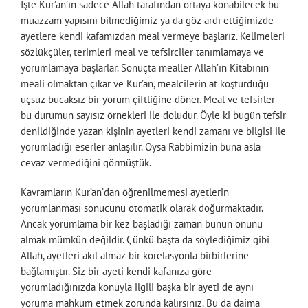
İşte Kur’an’ın sadece Allah tarafından ortaya konabilecek bu
muazzam yapısını bilmediğimiz ya da göz ardı ettiğimizde
ayetlere kendi kafamızdan meal vermeye başlarız. Kelimeleri
sözlükçüler, terimleri meal ve tefsirciler tanımlamaya ve
yorumlamaya başlarlar. Sonuçta mealler Allah’ın Kitabının
meali olmaktan çıkar ve Kur’an, mealcilerin at koşturduğu
uçsuz bucaksız bir yorum çiftliğine döner. Meal ve tefsirler
bu durumun sayısız örnekleri ile doludur. Öyle ki bugün tefsir
denildiğinde yazan kişinin ayetleri kendi zamanı ve bilgisi ile
yorumladığı eserler anlaşılır. Oysa Rabbimizin buna asla
cevaz vermediğini görmüştük.
Kavramların Kur’an’dan öğrenilmemesi ayetlerin
yorumlanması sonucunu otomatik olarak doğurmaktadır.
Ancak yorumlama bir kez başladığı zaman bunun önünü
almak mümkün değildir. Çünkü başta da söylediğimiz gibi
Allah, ayetleri akıl almaz bir korelasyonla birbirlerine
bağlamıştır. Siz bir ayeti kendi kafanıza göre
yorumladığınızda konuyla ilgili başka bir ayeti de aynı
yoruma mahkum etmek zorunda kalırsınız. Bu da daima