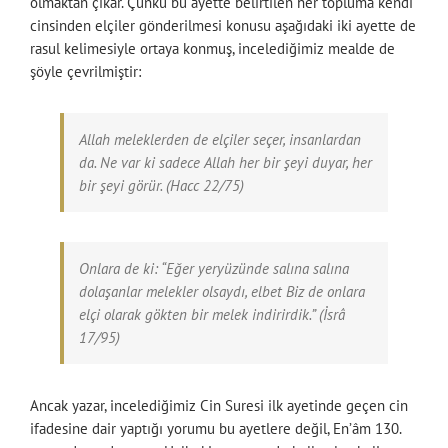
olmaktan çıkar. Çünkü bu ayette belirtilen her topluma kendi
cinsinden elçiler gönderilmesi konusu aşağıdaki iki ayette de
rasul kelimesiyle ortaya konmuş, incelediğimiz mealde de
şöyle çevrilmiştir:
Allah meleklerden de elçiler seçer, insanlardan
da. Ne var ki sadece Allah her bir şeyi duyar, her
bir şeyi görür. (Hacc 22/75)
Onlara de ki: “Eğer yeryüzünde salına salına
dolaşanlar melekler olsaydı, elbet Biz de onlara
elçi olarak gökten bir melek indirirdik.” (İsrâ
17/95)
Ancak yazar, incelediğimiz Cin Suresi ilk ayetinde geçen cin
ifadesine dair yaptığı yorumu bu ayetlere değil, En’âm 130.