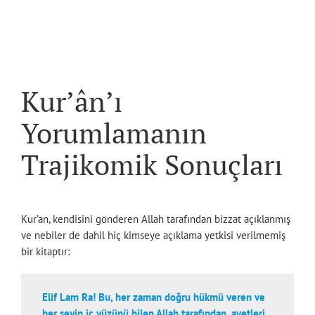
Kur’ân’ı
Yorumlamanın
Trajikomik Sonuçları
Kur’an, kendisini gönderen Allah tarafından bizzat açıklanmış
ve nebiler de dahil hiç kimseye açıklama yetkisi verilmemiş
bir kitaptır:
Elif Lam Ra! Bu, her zaman doğru hükmü veren ve
her şeyin iç yüzünü bilen Allah tarafından, ayetleri,