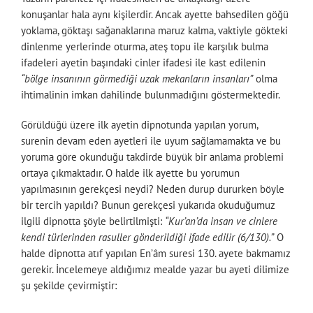
konuşanlar hala aynı kişilerdir. Ancak ayette bahsedilen göğü
yoklama, göktaşı sağanaklarına maruz kalma, vaktiyle gökteki
dinlenme yerlerinde oturma, ateş topu ile karşılık bulma
ifadeleri ayetin başındaki cinler ifadesi ile kast edilenin
“bölge insanının görmediği uzak mekanların insanları”
olma
ihtimalinin imkan dahilinde bulunmadığını göstermektedir.
Görüldüğü üzere ilk ayetin dipnotunda yapılan yorum,
surenin devam eden ayetleri ile uyum sağlamamakta ve bu
yoruma göre okunduğu takdirde büyük bir anlama problemi
ortaya çıkmaktadır. O halde ilk ayette bu yorumun
yapılmasının gerekçesi neydi? Neden durup dururken böyle
bir tercih yapıldı? Bunun gerekçesi yukarıda okuduğumuz
ilgili dipnotta şöyle belirtilmişti:
“Kur’an’da insan ve cinlere
kendi türlerinden rasuller gönderildiği ifade edilir (6/130).”
O
halde dipnotta atıf yapılan En’âm suresi 130. ayete bakmamız
gerekir. İncelemeye aldığımız mealde yazar bu ayeti dilimize
şu şekilde çevirmiştir: