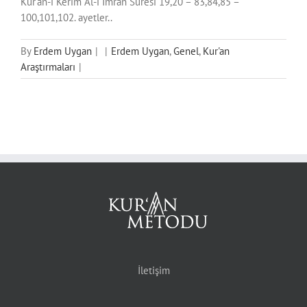
Kur’an-ı Kerim Al-i İmran Suresi 19,20 – 83,84,85 –
100,101,102. ayetler..
By
Erdem Uygan
|
|
Erdem Uygan
,
Genel
,
Kur'an
Araştırmaları
|
İletişim