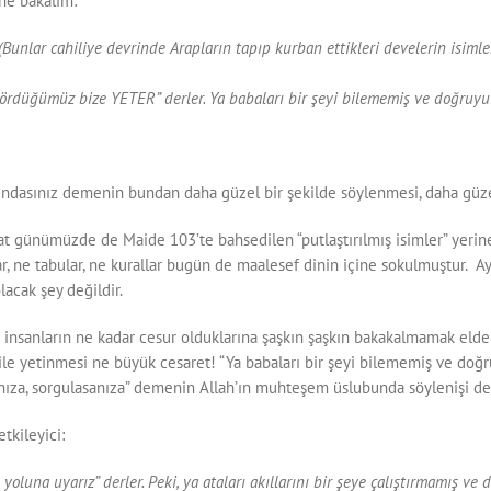
ne bakalım:
(Bunlar cahiliye devrinde Arapların tapıp kurban ettikleri develerin isimleri
 gördüğümüz bize YETER” derler. Ya babaları bir şeyi bilememiş ve doğruy
rundasınız demenin bundan daha güzel bir şekilde söylenmesi, daha güz
at günümüzde de Maide 103’te bahsedilen “putlaştırılmış isimler” yerine 
lar, ne tabular, ne kurallar bugün de maalesef dinin içine sokulmuştur. A
acak şey değildir.
ra insanların ne kadar cesur olduklarına şaşkın şaşkın bakakalmamak eld
e yetinmesi ne büyük cesaret! “Ya babaları bir şeyi bilememiş ve doğr
rsanıza, sorgulasanıza” demenin Allah’ın muhteşem üslubunda söylenişi de
tkileyici:
 yoluna uyarız” derler. Peki, ya ataları akıllarını bir şeye çalıştırmamış v