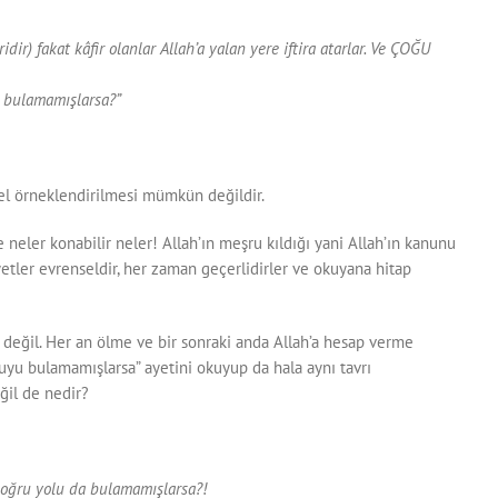
dir) fakat kâfir olanlar Allah’a yalan yere iftira atarlar. Ve ÇOĞU
u bulamamışlarsa?”
el örneklendirilmesi mümkün değildir.
neler konabilir neler! Allah’ın meşru kıldığı yani Allah’ın kanunu
yetler evrenseldir, her zaman geçerlidirler ve okuyana hitap
e değil. Her an ölme ve bir sonraki anda Allah’a hesap verme
uyu bulamamışlarsa” ayetini okuyup da hala aynı tavrı
ğil de nedir?
e doğru yolu da bulamamışlarsa?!