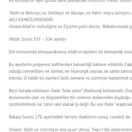
Bu konuda bir ayet grubu daha paylaşmak istiyorum. Maide Suresi’
“Allah ne Behireyi, ne Sahibeyi, ne Vasılayı, ne Hâm’ı meşru kılmıştır. 
AKLI ERMEZLERDENDİR.
Onlara Allah’ın indirdiğine ve Elçisine gelin dense; ”Babalarımızda
Maide Suresi 103 – 104. ayetler
Din konusunda konuşacaksanız, Allah’ın ayetleri ile konuşmak zo
Bu ayetlerin putperest kafirlerden bahsettiği bahane edilebilr. Fak
olduğu zannedilen ne isimler, ne hiyerarşik yapılar, ne sahte tanrı
ederler. O halde bu ayetleri belli zamana ve zümreye hapsetmek ol
Beni burada etkileyen ifade “bize yeter” (hasbuna) kelimesidir. Zi
durumunda olan ve düşünebilen bir canlının atalarından duyduğu il
sürdürebilmek ise zaten akıl alacak iş değil. Bu son ifade “araştı
Bakara Suresi 170. ayetindeki benzer ifadelerin sonuç cümlesi de e
Onlara: “Allah ne indirmişse ona uyun” dense, “Hayır! Biz atalarımızın