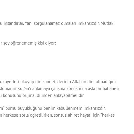
ü insandırlar. Yani sorgulanamaz olmaları imkansızdır. Mutlak
ir şey öğrenememiş kişi diyor:
ra ayetleri okuyup din zannetiklerinin Allah’ın dini olmadığını
Müslümanın Kur’an’ı anlamaya çalışma konusunda asla bir bahanesi
 konusunu orijinal dilinden anlayabilmelidir.
ıyım” burnu büyüklüğünü benim kabullenmem imkansızdır.
herkese zorla öğretilirken, sonsuz ahiret hayatı için “herkes