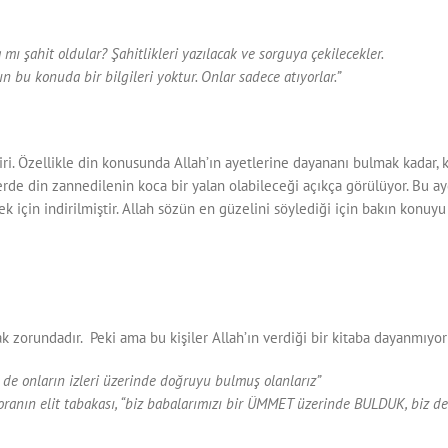
a mı şahit oldular? Şahitlikleri yazılacak ve sorguya çekilecekler.
n bu konuda bir bilgileri yoktur. Onlar sadece atıyorlar.”
ri. Özellikle din konusunda Allah’ın ayetlerine dayananı bulmak kadar, ke
rde din zannedilenin koca bir yalan olabileceği açıkça görülüyor. Bu ayet
için indirilmiştir. Allah sözün en güzelini söylediği için bakın konuyu
nmak zorundadır. Peki ama bu kişiler Allah’ın verdiği bir kitaba dayanmıyo
 de onların izleri üzerinde doğruyu bulmuş olanlarız”
ranın elit tabakası, “biz babalarımızı bir ÜMMET üzerinde BULDUK, biz de 