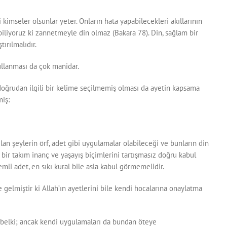
 kimseler olsunlar yeter. Onların hata yapabilecekleri akıllarının
biliyoruz ki zannetmeyle din olmaz (Bakara 78). Din, sağlam bir
ırılmalıdır.
llanması da çok manidar.
doğrudan ilgili bir kelime seçilmemiş olması da ayetin kapsama
iş:
an şeylerin örf, adet gibi uygulamalar olabileceği ve bunların din
ir takım inanç ve yaşayış biçimlerini tartışmasız doğru kabul
mli adet, en sıkı kural bile asla kabul görmemelidir.
 gelmiştir ki Allah’ın ayetlerini bile kendi hocalarına onaylatma
r belki; ancak kendi uygulamaları da bundan öteye