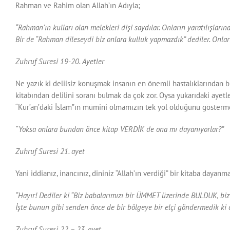
Rahman ve Rahim olan Allah’ın Adıyla;
“Rahman’ın kulları olan melekleri dişi saydılar. Onların yaratılışların
Bir de “Rahman dileseydi biz onlara kulluk yapmazdık” dediler. Onları
Zuhruf Suresi 19-20. Ayetler
Ne yazık ki delilsiz konuşmak insanın en önemli hastalıklarından bi
kitabından delilini soranı bulmak da çok zor. Oysa yukarıdaki ayetle
“Kur’an’daki İslam”ın mümini olmamızın tek yol olduğunu göstermek 
“Yoksa onlara bundan önce kitap VERDİK de ona mı dayanıyorlar?”
Zuhruf Suresi 21. ayet
Yani iddianız, inancınız, dininiz “Allah’ın verdiği” bir kitaba daya
“Hayır! Dediler ki “Biz babalarımızı bir ÜMMET üzerinde BULDUK, biz
İşte bunun gibi senden önce de bir bölgeye bir elçi göndermedik ki o
Zuhruf Suresi 22 – 23. ayet