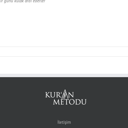
ir günü kulak ardı ederler”
İletişim