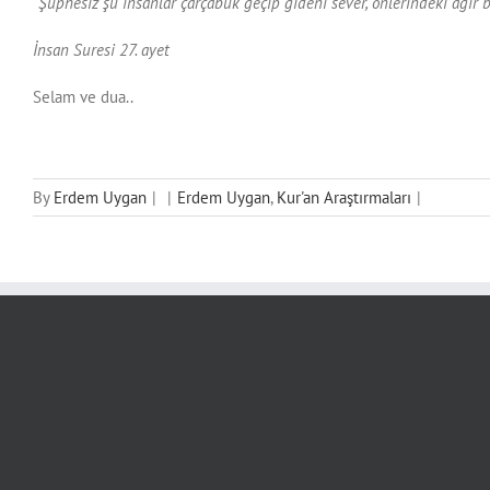
“Şüphesiz şu insanlar çarçabuk geçip gideni sever, önlerindeki ağır b
İnsan Suresi 27. ayet
Selam ve dua..
By
Erdem Uygan
|
|
Erdem Uygan
,
Kur'an Araştırmaları
|