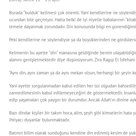
Burada “bulduk” kelimesi çok önemli. Yani kendilerine ne söylendiyse
ucundan bile geçmiyor. Hatta belki de iyi niyetle babalarının “kita
temele dayanmak zorundadır. Din konusunda bilgi en güvendiğimiz k
Peki kendilerine ne söylendiyse ya da büyüklerinden ne gördüle
Kelimenin bu ayette “din” manasına geldiğinde benim ulaşabildiğim
alanını genişletmektedir diye düşünüyorum. Zira Ragıp El İsfehani
“Aynı din, aynı zaman ya da aynı mekan olsun, herhangi bir şeyin ke
Yani ayette sorgulanmadan kabul edilen her tür olgudan bahsediliyo
zannedilmesinin kabul edilemeyeceğini de göstermektedir. İnsanlar
edip yaşamaları çok yaygın bir durumdur. Ancak Allah’ın dinine aykı
Bazı dindar kişiler bir takım hoca, alim, şeyh gibi kimselerin hata 
ihtiyacı duyanlar bulunmaktadır.
Batının bilim olarak sunduğunu kendine din edinmiş kesim de yukar