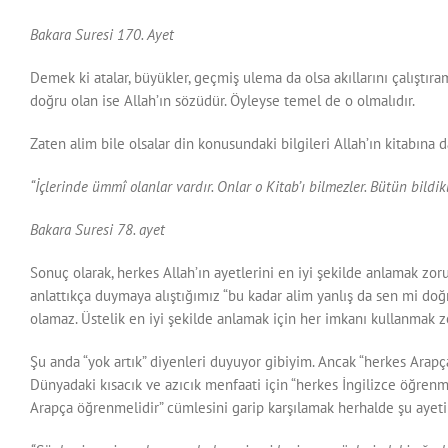
Bakara Suresi 170. Ayet
Demek ki atalar, büyükler, geçmiş ulema da olsa akıllarını çalıştı
doğru olan ise Allah’ın sözüdür. Öyleyse temel de o olmalıdır.
Zaten alim bile olsalar din konusundaki bilgileri Allah’ın kitabın
“İçlerinde ümmî olanlar vardır. Onlar o Kitab’ı bilmezler. Bütün bild
Bakara Suresi 78. ayet
Sonuç olarak, herkes Allah’ın ayetlerini en iyi şekilde anlamak zor
anlattıkça duymaya alıştığımız “bu kadar alim yanlış da sen mi doğ
olamaz. Üstelik en iyi şekilde anlamak için her imkanı kullanmak 
Şu anda “yok artık” diyenleri duyuyor gibiyim. Ancak “herkes Ar
Dünyadaki kısacık ve azıcık menfaati için “herkes İngilizce öğrenm
Arapça öğrenmelidir” cümlesini garip karşılamak herhalde şu ayetin