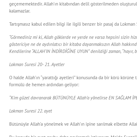
geçememektedir. Allah’ın kitabından delil gösterilmeden oluşturulmu
kalamazlar.
Tartışmasız kabul edilen bilgi ile ilgili benzer bir pasaj da Lokman
“Görmediniz mi ki, Allah göklerde ve yerde ne varsa hepsini sizin hizm
göstericiye ne de aydınlatıcı bir kitaba dayanmaksızın Allah hakkında
Kendilerine “ALLAH’IN İNDİRDİĞİNE UYUN” denildiği zaman, “hayır, biz
Lokman Suresi 20- 21. Ayetler
O halde Allah’ın “yarattığı ayetleri” konusunda da bir körü körüne 
formülü de hemen ardından geliyor:
“Kim güzel davranarak BÜTÜNÜYLE Allah’a yönelirse EN SAĞLAM İPE sar
Lokman Suresi 22. ayet
Bütünüyle Allah’a yönelmek ve Allah’ın ipine sarılmak elbette Alla