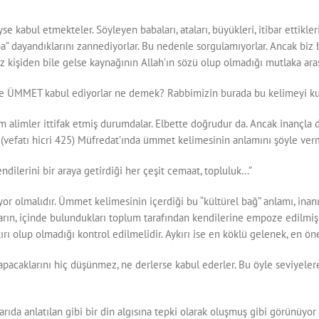
 kabul etmekteler. Söyleyen babaları, ataları, büyükleri, itibar ettikleri
ba” dayandıklarını zannediyorlar. Bu nedenle sorgulamıyorlar. Ancak biz 
işiden bile gelse kaynağının Allah’ın sözü olup olmadığı mutlaka araşt
rse ÜMMET kabul ediyorlar ne demek? Rabbimizin burada bu kelimeyi ku
 alimler ittifak etmiş durumdalar. Elbette doğrudur da. Ancak inançla 
 (vefatı hicri 425) Müfredat’ında ümmet kelimesinin anlamını şöyle verm
ndilerini bir araya getirdiği her çeşit cemaat, topluluk…”
r olmalıdır. Ümmet kelimesinin içerdiği bu “kültürel bağ” anlamı, inanıl
ın, içinde bulundukları toplum tarafından kendilerine empoze edilmiş b
rı olup olmadığı kontrol edilmelidir. Aykırı ise en köklü gelenek, en öne
yapacaklarını hiç düşünmez, ne derlerse kabul ederler. Bu öyle seviyelere
ıda anlatılan gibi bir din algısına tepki olarak oluşmuş gibi görünüyo