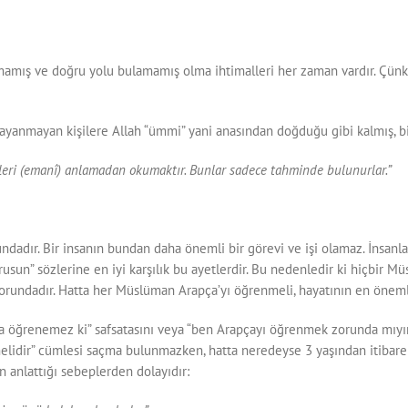
ramamış ve doğru yolu bulamamış olma ihtimalleri her zaman vardır. Çünk
a dayanmayan kişilere Allah “ümmi” yani anasından doğduğu gibi kalmış, b
ikleri (emanî) anlamadan okumaktır. Bunlar sadece tahminde bulunurlar.”
undadır. Bir insanın bundan daha önemli bir görevi ve işi olamaz. İnsanla
rusun” sözlerine en iyi karşılık bu ayetlerdir. Bu nedenledir ki hiçbir 
zorundadır. Hatta her Müslüman Arapça’yı öğrenmeli, hayatının en önemli
apça öğrenemez ki” safsatasını veya “ben Arapçayı öğrenmek zorunda m
elidir” cümlesi saçma bulunmazken, hatta neredeyse 3 yaşından itibaren 
 anlattığı sebeplerden dolayıdır: