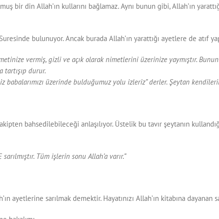
ş bir din Allah’ın kullarını bağlamaz. Aynı bunun gibi, Allah’ın yarattığ
 Suresinde bulunuyor. Ancak burada Allah’ın yarattığı ayetlere de atıf ya
etinize vermiş, gizli ve açık olarak nimetlerini üzerinize yaymıştır. Bununl
 tartışıp durur.
 babalarımızı üzerinde bulduğumuz yolu izleriz” derler. Şeytan kendilerini
takipten bahsedilebileceği anlaşılıyor. Üstelik bu tavır şeytanın kullan
ılmıştır. Tüm işlerin sonu Allah’a varır.”
h’ın ayetlerine sarılmak demektir. Hayatınızı Allah’ın kitabına dayanan