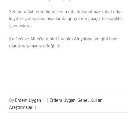
Sen de o ilah edindiğini senin gibi dokunulmaz kabul edip
kayıtsız şartsız ona uyanlar da gerçekten apaçık bir sapıklık
içindesiniz.
Kur’an’ı ve Allah’ın dinini İbrahim Aleyhisselam gibi hanif
olarak yaşamanız dileği ile…
By
Erdem Uygan
|
|
Erdem Uygan
,
Genel
,
Kur'an
Araştırmaları
|