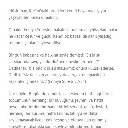
Müslüman, Kur’an’daki örnekleri kendi hayatına taşıyıp
yaşayabilen insan olmalıdır.
O halde Enbiya Suresine bakalım. İbrahim aleyhisselam bakın
ne kadar cesur ve güçlü. Kendi öz babası da dahil yaşadığı
topluma şunları söyleyebiliyor.
Bir gün babasına ve halkına şöyle demişti: “Sizin şu
karşılarında saygıyla durduğunuz heykeller nedir?”
Dediler ki, “biz bildik bileli atalarımız onlara kulluk ederler.”
Dedi ki, “siz de sizin atalarınız da gerçekten apaçık bir
sapkınlık içindesiniz.” (Enbiya Suresi 52-54)
İşte böyle! Bugün de kendisini, ailesinden herhangi birini,
toplumunun herhangi bir büyüğünü, şeyhini ve hatta
peygamberlerden herhangi birini, serveti, gücü, devleti,
herhangi bir kurumu hatta takımı, tabuyu ve daha
sayılamayacak kadar çok nesne ve olguyu ilah edinmiş
kimselere rahatlıkla şunu söyleyebilendir müslüman: