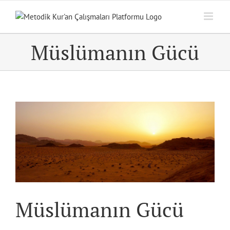
Skip
to
content
Müslümanın Gücü
View
Larger
Image
Müslümanın Gücü