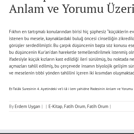
Anlam ve Yorumu Üzer
Fıkhın en tartışmalı konularından birisi hiç şüphesiz “küçüklerin 
istenen bu mesele, kaynaklardaki buluğ öncesi cinselliğin zikredil
görüşler serdedilmiştir. Bu çarpık düşüncenin başta söz konusu es
bu düşüncenin Kur’an’dan hareketle temellendirilmek istenmiş olmas
ifadesiyle küçük kızların kast edildiği ileri sürülmüş, bu noktada 
açmazları tahlil edilmiş, bu çerçevede insanın biyolojik gelişim sür
ve meselenin tıbbi yönden tahlilini içeren iki kısımdan oluşmaktadır
Et-Talâk Suresinin 4. Ayetindeki ve’l-lâ i lem yahidne İfadesinin Anlam ve Yorumu
By
Erdem Uygan
|
|
E-Kitap
,
Fatih Orum
,
Fatih Orum
|