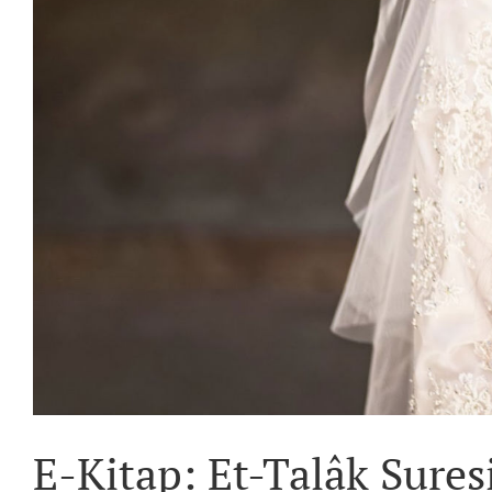
E-Kitap: Et-Talâk Suresi