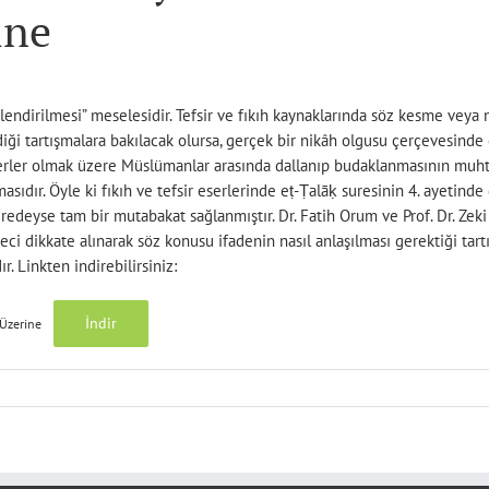
ine
evlendirilmesi” meselesidir. Tefsir ve fıkıh kaynaklarında söz kesme vey
diği tartışmalara bakılacak olursa, gerçek bir nikâh olgusu çerçevesinde
erler olmak üzere Müslümanlar arasında dallanıp budaklanmasının muhtem
ıdır. Öyle ki fıkıh ve tefsir eserlerinde eṭ-Ṭalāḳ suresinin 4. ayetind
neredeyse tam bir mutabakat sağlanmıştır. Dr. Fatih Orum ve Prof. Dr. Z
eci dikkate alınarak söz konusu ifadenin nasıl anlaşılması gerektiği tart
. Linkten indirebilirsiniz:
İndir
 Üzerine