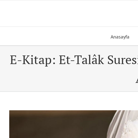
Skip
to
content
Anasayfa
E-Kitap: Et-Talâk Suresi
View
Larger
Image