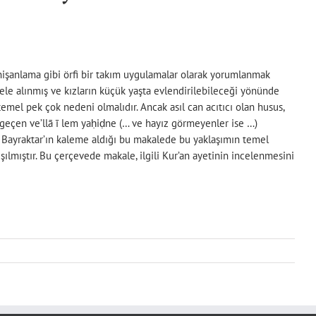
a nişanlama gibi örfi bir takım uygulamalar olarak yorumlanmak
 ele alınmış ve kızların küçük yaşta evlendirilebileceği yönünde
el pek çok nedeni olmalıdır. Ancak asıl can acıtıcı olan husus,
e geçen ve’llā ī lem yaḥiḍne (… ve hayız görmeyenler ise …)
eki Bayraktar’ın kaleme aldığı bu makalede bu yaklaşımın temel
ışılmıştır. Bu çerçevede makale, ilgili Kur’an ayetinin incelenmesini