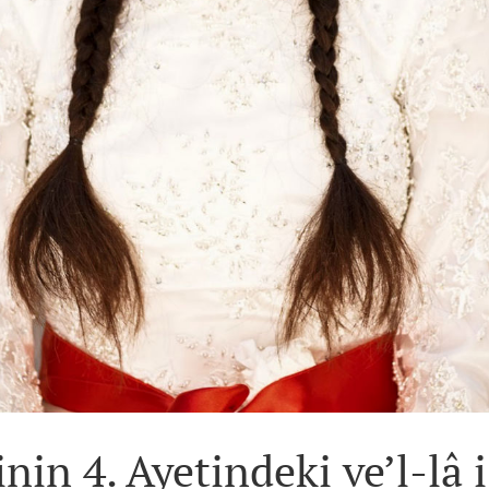
nin 4. Ayetindeki ve’l-lâ 