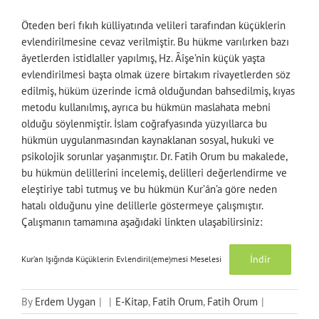
Öteden beri fıkıh külliyatında velileri tarafından küçüklerin
evlendirilmesine cevaz verilmiştir. Bu hükme varılırken bazı
âyetlerden istidlaller yapılmış, Hz. Âîşe’nin küçük yaşta
evlendirilmesi başta olmak üzere birtakım rivayetlerden söz
edilmiş, hüküm üzerinde icmâ olduğundan bahsedilmiş, kıyas
metodu kullanılmış, ayrıca bu hükmün maslahata mebni
olduğu söylenmiştir. İslam coğrafyasında yüzyıllarca bu
hükmün uygulanmasından kaynaklanan sosyal, hukuki ve
psikolojik sorunlar yaşanmıştır. Dr. Fatih Orum bu makalede,
bu hükmün delillerini incelemiş, delilleri değerlendirme ve
eleştiriye tabi tutmuş ve bu hükmün Kur’ân’a göre neden
hatalı olduğunu yine delillerle göstermeye çalışmıştır.
Çalışmanın tamamına aşağıdaki linkten ulaşabilirsiniz:
İndir
Kur’an Işığında Küçüklerin Evlendiril(eme)mesi Meselesi
By
Erdem Uygan
|
|
E-Kitap
,
Fatih Orum
,
Fatih Orum
|