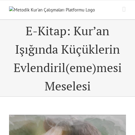
Skip
to
content
E-Kitap: Kur’an
Işığında Küçüklerin
Evlendiril(eme)mesi
Meselesi
View
Larger
Image