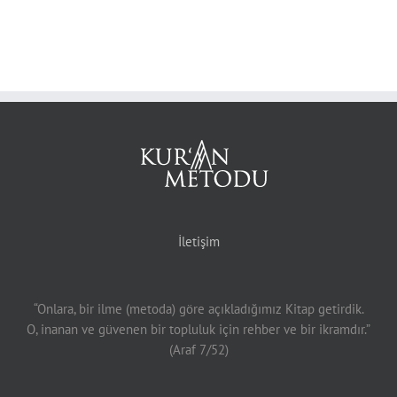
İletişim
“Onlara, bir ilme (metoda) göre açıkladığımız Kitap getirdik.
O, inanan ve güvenen bir topluluk için rehber ve bir ikramdır.”
(Araf 7/52)