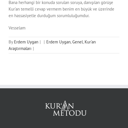
Bana herhangi bir konuda sorulan soruya, danışılan görüşe
Kur’an temelli cevap vermem benim en büyük ve üzerinde
en hassasiyetle durduğum sorumluluğumdur.
Vesselam
By
Erdem Uygan
|
|
Erdem Uygan
,
Genel
,
Kur'an
Araştırmaları
|