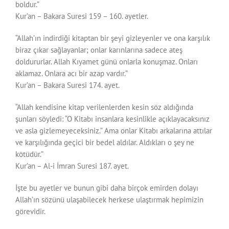
boldur.”
Kur’an – Bakara Suresi 159 – 160. ayetler.
“Allah’ın indirdiği kitaptan bir şeyi gizleyenler ve ona karşılık
biraz çıkar sağlayanlar; onlar karınlarına sadece ateş
doldururlar. Allah Kıyamet günü onlarla konuşmaz. Onları
aklamaz. Onlara acı bir azap vardır.”
Kur’an – Bakara Suresi 174. ayet.
“Allah kendisine kitap verilenlerden kesin söz aldığında
şunları söyledi: “O Kitabı insanlara kesinlikle açıklayacaksınız
ve asla gizlemeyeceksiniz.” Ama onlar Kitabı arkalarına attılar
ve karşılığında geçici bir bedel aldılar. Aldıkları o şey ne
kötüdür.”
Kur’an – Al-i İmran Suresi 187. ayet.
İşte bu ayetler ve bunun gibi daha birçok emirden dolayı
Allah’ın sözünü ulaşabilecek herkese ulaştırmak hepimizin
görevidir.