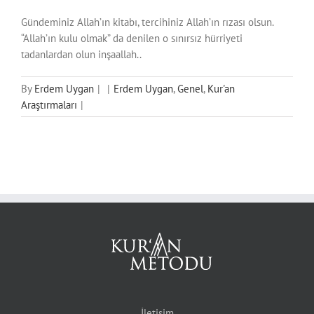
Gündeminiz Allah’ın kitabı, tercihiniz Allah’ın rızası olsun.
“Allah’ın kulu olmak” da denilen o sınırsız hürriyeti
tadanlardan olun inşaallah..
By
Erdem Uygan
|
|
Erdem Uygan
,
Genel
,
Kur'an
Araştırmaları
|
İletişim